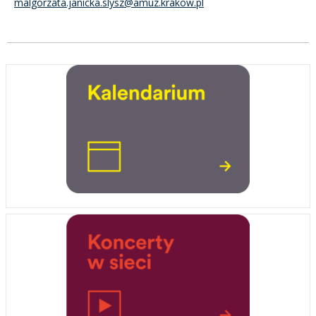
malgorzata.janicka.slysz@amuz.krakow.pl