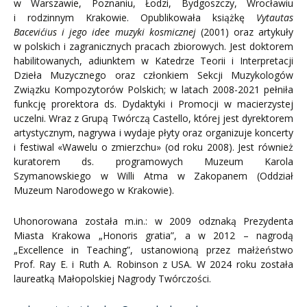
w Warszawie, Poznaniu, Łodzi, Bydgoszczy, Wrocławiu
i rodzinnym Krakowie. Opublikowała książkę
Vytautas
Bacevićius i jego idee muzyki kosmicznej
(2001) oraz artykuły
w polskich i zagranicznych pracach zbiorowych. Jest doktorem
habilitowanych, adiunktem w Katedrze Teorii i Interpretacji
Dzieła Muzycznego oraz członkiem Sekcji Muzykologów
Związku Kompozytorów Polskich; w latach 2008-2021 pełniła
funkcję prorektora ds. Dydaktyki i Promocji w macierzystej
uczelni. Wraz z Grupą Twórczą Castello, której jest dyrektorem
artystycznym, nagrywa i wydaje płyty oraz organizuje koncerty
i festiwal «Wawelu o zmierzchu» (od roku 2008). Jest również
kuratorem ds. programowych Muzeum Karola
Szymanowskiego w Willi Atma w Zakopanem (Oddział
Muzeum Narodowego w Krakowie).
Uhonorowana została m.in.: w 2009 odznaką Prezydenta
Miasta Krakowa „Honoris gratia”, a w 2012 – nagrodą
„Excellence in Teaching”, ustanowioną przez małżeństwo
Prof. Ray E. i Ruth A. Robinson z USA. W 2024 roku została
laureatką Małopolskiej Nagrody Twórczości.