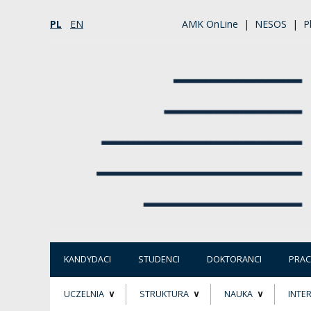
PL
EN
AMK OnLine
|
NESOS
|
P
KANDYDACI
STUDENCI
DOKTORANCI
PRA
UCZELNIA
STRUKTURA
NAUKA
INTE