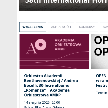
SALE KONCERTOWE
BIBLIOTEKA
BRANDBOOK
PENDERECKI ACADEMY
WYDARZENIA
AKTUALNOŚCI
KONKURSY
NA
PRESS
DOSTĘPNOŚĆ
DOM STUDENCKI
Orkiestra Akademii
OPEN 
Beethovenowskiej / Andrea
w ram
Bocelli: 30-lecie albumu
Festiv
„Romanza” | Akademia
Termin 
Orkiestrowa AMKP
14 sierpnia 2026, 20:00
Polsat Plus Arena Gdańsk