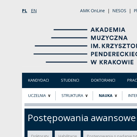
PL
EN
AMK OnLine
|
NESOS
|
P
KANDYDACI
STUDENCI
DOKTORANCI
PRA
UCZELNIA
STRUKTURA
NAUKA
INTE
O NAS
ORGANY UCZELNI
PROJEKTY BADAWCZ
ERA
Postępowania awansowe
PATRON
WŁADZE
EWALUACJA
POW
Doktoraty
Habilitacje
Postępowania o nadanie ty