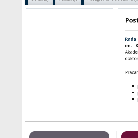
KADRA PEDAGOGICZNA
WYDZIAŁY
JAKOŚĆ KSZTAŁCENI
Pos
WYBORY
JEDNOSTKI NAUKOWE
NOSTRYFIKACJA
DYPLOMÓW
DOKTORATY HC
OGÓLNOUCZELNIANY
Rada
ZESPÓŁ DYDAKTYCZNY
NOSTRYFIKACJA STO
im. 
PROFESURY HONOROWE
Akade
SZKOŁA DOKTORSKA
POSTĘPOWANIA
doktor
AWANSOWE
EXCELLENCE IN TEACHING
STUDIA PODYPLOMOWE
Praca
POTWIERDZANIE EF
MAGNUS IN DOCTRINA
UCZENIA SIĘ
ADMINISTRACJA
ORKIESTRY AKADEMICKIE
DOKUMENTY PUBLIC
I CHÓR AMKP
RZECZNICY
DRUGIEJ KATEGORII
SALE KONCERTOWE
BIBLIOTEKA
BRANDBOOK
PENDERECKI ACADEMY