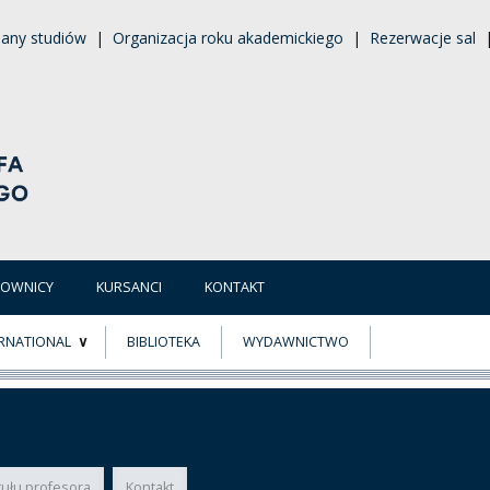
lany studiów
|
Organizacja roku akademickiego
|
Rezerwacje sal
COWNICY
KURSANCI
KONTAKT
RNATIONAL
BIBLIOTEKA
WYDAWNICTWO
E
SMUS+
ER
tułu profesora
Kontakt