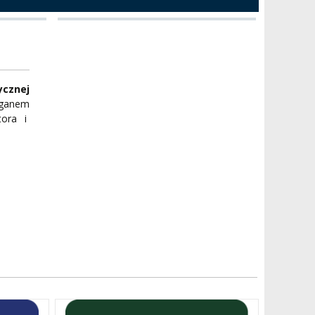
cznej
rganem
tora i