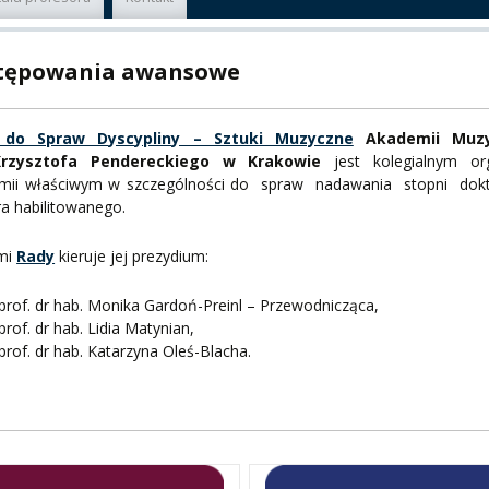
A
tępowania awansowe
 do Spraw Dyscypliny – Sztuki Muzyczne
Akademii Muzy
PNI
Krzysztofa Pendereckiego w Krakowie
jest kolegialnym o
mii właściwym w szczególności do spraw nadawania stopni dok
a habilitowanego.
mi
Rady
kieruje jej prezydium:
EKTÓW
prof. dr hab. Monika Gardoń-Preinl – Przewodnicząca,
prof. dr hab. Lidia Matynian,
ZNE
prof. dr hab. Katarzyna Oleś-Blacha.