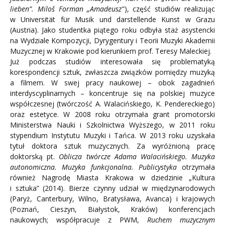
lieben”. Miloš Forman „Amadeusz”
), część studiów realizując
w Universität für Musik und darstellende Kunst w Grazu
(Austria). Jako studentka piątego roku odbyła staż asystencki
na Wydziale Kompozycji, Dyrygentury i Teorii Muzyki Akademii
Muzycznej w Krakowie pod kierunkiem prof. Teresy Maleckiej.
Już podczas studiów interesowała się problematyką
korespondencji sztuk, zwłaszcza związków pomiędzy muzyką
a filmem. W swej pracy naukowej – obok zagadnień
interdyscyplinarnych – koncentruje się na polskiej muzyce
współczesnej (twórczość A. Walacińskiego, K. Pendereckiego)
oraz estetyce. W 2008 roku otrzymała grant promotorski
Ministerstwa Nauki i Szkolnictwa Wyższego, w 2011 roku
stypendium Instytutu Muzyki i Tańca. W 2013 roku uzyskała
tytuł doktora sztuk muzycznych. Za wyróżnioną pracę
doktorską pt.
Oblicza twórcze Adama Walacińskiego. Muzyka
autonomiczna. Muzyka funkcjonalna. Publicystyka
otrzymała
również Nagrodę Miasta Krakowa w dziedzinie „Kultura
i sztuka” (2014). Bierze czynny udział w międzynarodowych
(Paryż, Canterbury, Wilno, Bratysława, Avanca) i krajowych
(Poznań, Cieszyn, Białystok, Kraków) konferencjach
naukowych; współpracuje z PWM,
Ruchem muzycznym