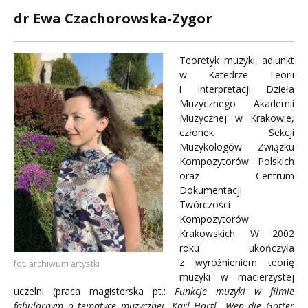
dr Ewa Czachorowska-Zygor
Teoretyk muzyki, adiunkt
w Katedrze Teorii
i Interpretacji Dzieła
Muzycznego Akademii
Muzycznej w Krakowie,
członek Sekcji
Muzykologów Związku
Kompozytorów Polskich
oraz Centrum
Dokumentacji
Twórczości
Kompozytorów
Krakowskich. W 2002
roku ukończyła
z wyróżnieniem teorię
fot. archiwum artystki
muzyki w macierzystej
uczelni (praca magisterska pt.:
Funkcje muzyki w filmie
fabularnym o tematyce muzycznej.
Karl Hartl „Wen die Götter