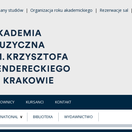
lany studiów
|
Organizacja roku akademickiego
|
Rezerwacje sal
COWNICY
KURSANCI
KONTAKT
RNATIONAL
BIBLIOTEKA
WYDAWNICTWO
E
MUS+