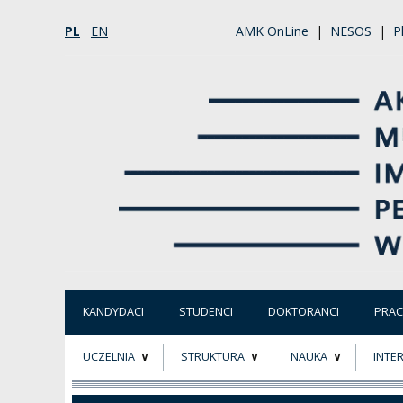
PL
EN
AMK OnLine
|
NESOS
|
P
KANDYDACI
STUDENCI
DOKTORANCI
PRA
UCZELNIA
STRUKTURA
NAUKA
INTE
O NAS
ORGANY UCZELNI
PROJEKTY BADAWCZ
ERAS