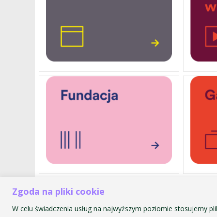
Zgoda na pliki cookie
Akademia Muzyczna im. Krzyszt
ul. św. Tomasza 43
W celu świadczenia usług na najwyższym poziomie stosujemy pli
31-027 Kraków