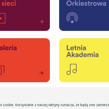
OCHRONA DANYCH OSOBOWYCH
ofa Pendereckiego w Krakowie
POLITYKA PRYWATNOŚCI I COOKIES
ki cookie. Korzystanie z naszej witryny oznacza, że będą one zamie