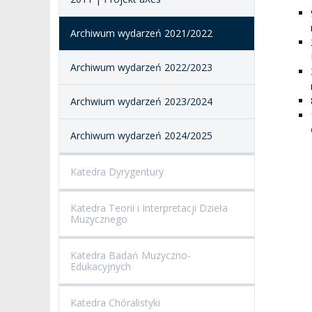
SALE KONCERTOWE
BIBLIOTEKA
Archiwum wydarzeń 2021/2022
BRANDBOOK
PENDERECKI ACADEMY
PRESS
Archiwum wydarzeń 2022/2023
DOSTĘPNOŚĆ
DOM STUDENCKI
Archwium wydarzeń 2023/2024
Archiwum wydarzeń 2024/2025
Katedra Dyrygentury
Katedra Teorii i Interpretacji Dzieła
Muzycznego
Katedra Badań Muzyczno-
Edukacyjnych
Katedra Chóralistyki