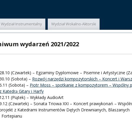
ER
Wydział Instrumentalny
Wydział Wokalno-Aktorski
A
hiwum wydarzeń 2021/2022
PNI
28.10 (Czwartek) – Egzaminy Dyplomowe – Pisemne i Artystyczne (Za
30.10 (Sobota) –
Rozwój narzędzi kompozytorskich – Koncert i Warsz
6.11 (Sobota) –
Piotr Moss – spotkanie z kompozytorem – Wspólny p
z Katedrą Gitary i Harfy
12.11 (Piątek) – Wykłady AudioArt
EKTÓW
9.12 (Czwartek) – Sonata Triowa XXI – Koncert prawykonań – Wspól
projekt z Katedrami Instrumentów Dętych Drewnianych, Blaszanych
i Fortepianu
ZNE