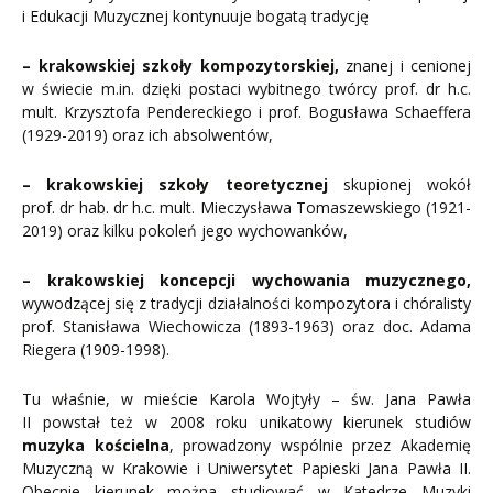
i Edukacji Muzycznej kontynuuje bogatą tradycję
– krakowskiej szkoły kompozytorskiej,
znanej i cenionej
w świecie m.in. dzięki postaci wybitnego twórcy prof. dr h.c.
mult. Krzysztofa Pendereckiego i prof. Bogusława Schaeffera
(1929-2019) oraz ich absolwentów,
– krakowskiej szkoły teoretycznej
skupionej wokół
prof. dr hab. dr h.c. mult. Mieczysława Tomaszewskiego (1921-
2019) oraz kilku pokoleń jego wychowanków,
– krakowskiej koncepcji wychowania muzycznego,
wywodzącej się z tradycji działalności kompozytora i chóralisty
prof. Stanisława Wiechowicza (1893-1963) oraz doc. Adama
Riegera (1909-1998).
Tu właśnie, w mieście Karola Wojtyły – św. Jana Pawła
II powstał też w 2008 roku unikatowy kierunek studiów
muzyka kościelna
, prowadzony wspólnie przez Akademię
Muzyczną w Krakowie i Uniwersytet Papieski Jana Pawła II.
Obecnie kierunek można studiować w Katedrze Muzyki