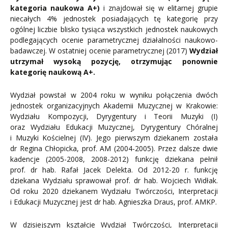
kategoria naukowa A+)
i znajdował się w elitarnej grupie
niecałych 4% jednostek posiadających tę kategorię przy
ogólnej liczbie blisko tysiąca wszystkich jednostek naukowych
podlegających ocenie parametrycznej działalności naukowo-
badawczej. W ostatniej ocenie parametrycznej (2017)
Wydział
utrzymał wysoką pozycję, otrzymując ponownie
kategorię naukową A+.
Wydział powstał w 2004 roku w wyniku połączenia dwóch
jednostek organizacyjnych Akademii Muzycznej w Krakowie:
Wydziału Kompozycji, Dyrygentury i Teorii Muzyki (I)
oraz Wydziału Edukacji Muzycznej, Dyrygentury Chóralnej
i Muzyki Kościelnej (IV). Jego pierwszym dziekanem została
dr Regina Chłopicka, prof. AM (2004-2005). Przez dalsze dwie
kadencje (2005-2008, 2008-2012) funkcję dziekana pełnił
prof. dr hab. Rafał Jacek Delekta. Od 2012-20 r. funkcję
dziekana Wydziału sprawował prof. dr hab. Wojciech Widłak.
Od roku 2020 dziekanem Wydziału Twórczości, Interpretacji
i Edukacji Muzycznej jest dr hab. Agnieszka Draus, prof. AMKP.
W dzisiejszym kształcie Wydział Twórczości, Interpretacji