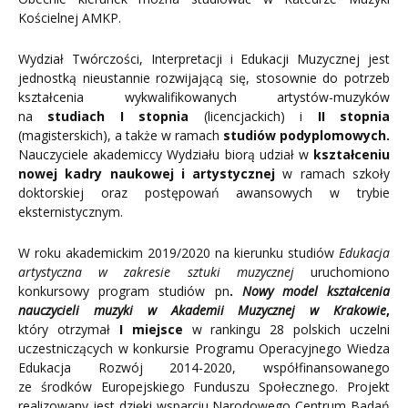
Kościelnej AMKP.
Wydział Twórczości, Interpretacji i Edukacji Muzycznej jest
jednostką nieustannie rozwijającą się, stosownie do potrzeb
kształcenia wykwalifikowanych artystów-muzyków
na
studiach I stopnia
(licencjackich) i
II stopnia
(magisterskich), a także w ramach
studiów podyplomowych.
Nauczyciele akademiccy Wydziału biorą udział w
kształceniu
nowej kadry naukowej i artystycznej
w ramach szkoły
doktorskiej oraz postępowań awansowych w trybie
eksternistycznym.
W roku akademickim 2019/2020 na kierunku studiów
Edukacja
artystyczna w zakresie sztuki muzycznej
uruchomiono
konkursowy program studiów pn
.
Nowy model kształcenia
nauczycieli muzyki w Akademii Muzycznej w Krakowie
,
który otrzymał
I miejsce
w rankingu 28 polskich uczelni
uczestniczących w konkursie Programu Operacyjnego Wiedza
Edukacja Rozwój 2014-2020, współfinansowanego
ze środków Europejskiego Funduszu Społecznego. Projekt
realizowany jest dzięki wsparciu Narodowego Centrum Badań