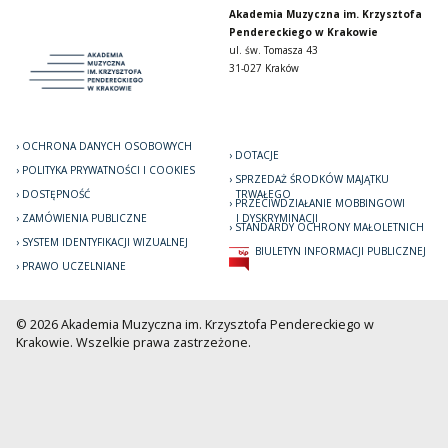
Akademia Muzyczna im. Krzysztofa
Pendereckiego w Krakowie
ul. św. Tomasza 43
31-027 Kraków
OCHRONA DANYCH OSOBOWYCH
DOTACJE
POLITYKA PRYWATNOŚCI I COOKIES
SPRZEDAŻ ŚRODKÓW MAJĄTKU
DOSTĘPNOŚĆ
TRWAŁEGO
PRZECIWDZIAŁANIE MOBBINGOWI
ZAMÓWIENIA PUBLICZNE
I DYSKRYMINACJI
STANDARDY OCHRONY MAŁOLETNICH
SYSTEM IDENTYFIKACJI WIZUALNEJ
BIULETYN INFORMACJI PUBLICZNEJ
PRAWO UCZELNIANE
© 2026 Akademia Muzyczna im. Krzysztofa Pendereckiego w
Krakowie. Wszelkie prawa zastrzeżone.