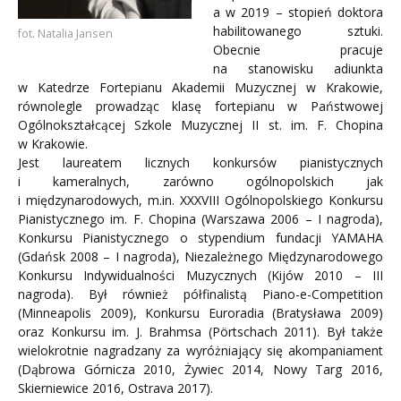
a w 2019 – stopień doktora
habilitowanego sztuki.
fot. Natalia Jansen
Obecnie pracuje
na stanowisku adiunkta
w Katedrze Fortepianu Akademii Muzycznej w Krakowie,
równolegle prowadząc klasę fortepianu w Państwowej
Ogólnokształcącej Szkole Muzycznej II st. im. F. Chopina
w Krakowie.
Jest laureatem licznych konkursów pianistycznych
i kameralnych, zarówno ogólnopolskich jak
i międzynarodowych, m.in. XXXVIII Ogólnopolskiego Konkursu
Pianistycznego im. F. Chopina (Warszawa 2006 – I nagroda),
Konkursu Pianistycznego o stypendium fundacji YAMAHA
(Gdańsk 2008 – I nagroda), Niezależnego Międzynarodowego
Konkursu Indywidualności Muzycznych (Kijów 2010 – III
nagroda). Był również półfinalistą Piano-e-Competition
(Minneapolis 2009), Konkursu Euroradia (Bratysława 2009)
oraz Konkursu im. J. Brahmsa (Pörtschach 2011). Był także
wielokrotnie nagradzany za wyróżniający się akompaniament
(Dąbrowa Górnicza 2010, Żywiec 2014, Nowy Targ 2016,
Skierniewice 2016, Ostrava 2017).