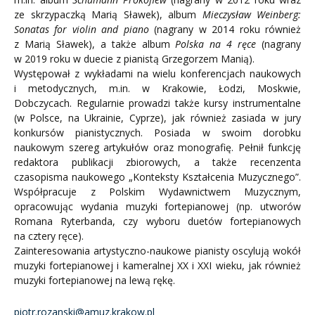
ze skrzypaczką Marią Sławek), album
Mieczysław Weinberg:
Sonatas for violin and piano
(nagrany w 2014 roku również
z Marią Sławek), a także album
Polska na 4 ręce
(nagrany
w 2019 roku w duecie z pianistą Grzegorzem Manią).
Występował z wykładami na wielu konferencjach naukowych
i metodycznych, m.in. w Krakowie, Łodzi, Moskwie,
Dobczycach. Regularnie prowadzi także kursy instrumentalne
(w Polsce, na Ukrainie, Cyprze), jak również zasiada w jury
konkursów pianistycznych. Posiada w swoim dorobku
naukowym szereg artykułów oraz monografię. Pełnił funkcję
redaktora publikacji zbiorowych, a także recenzenta
czasopisma naukowego „Konteksty Kształcenia Muzycznego”.
Współpracuje z Polskim Wydawnictwem Muzycznym,
opracowując wydania muzyki fortepianowej (np. utworów
Romana Ryterbanda, czy wyboru duetów fortepianowych
na cztery ręce).
Zainteresowania artystyczno-naukowe pianisty oscylują wokół
muzyki fortepianowej i kameralnej XX i XXI wieku, jak również
muzyki fortepianowej na lewą rękę.
piotr.rozanski@amuz.krakow.pl