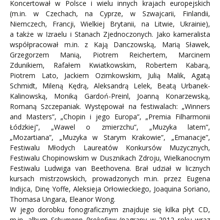
Koncertował w Polsce i wielu innych krajach europejskich
(m.in. w Czechach, na Cyprze, w Szwajcarii, Finlandii,
Niemczech, Francji, Wielkiej Brytanii, na Litwie, Ukrainie),
a także w Izraelu i Stanach Zjednoczonych. Jako kameralista
współpracował m.in. z Kają Danczowską, Marią Sławek,
Grzegorzem Manią, Piotrem Reichertem, Marcinem
Zdunikiem, Rafałem Kwiatkowskim, Robertem Kabarą,
Piotrem Lato, Jackiem Ozimkowskim, Julią Malik, Agatą
Schmidt, Mileną Kędrą, Aleksandrą Lelek, Beatą Urbanek-
Kalinowską, Moniką Gardoń-Preinl, Joanną Konarzewską,
Romaną Szczepaniak. Występował na festiwalach: „Winners
and Masters”, „Chopin i jego Europa”, „Premia Filharmonii
Łódzkiej”, „Wawel o zmierzchu”, „Muzyka latem”,
„Mozartiana”, „Muzyka w Starym Krakowie”, „Emanacje”,
Festiwalu Młodych Laureatów Konkursów Muzycznych,
Festiwalu Chopinowskim w Dusznikach Zdroju, Wielkanocnym
Festiwalu Ludwiga van Beethovena. Brał udział w licznych
kursach mistrzowskich, prowadzonych m.in. przez Eugena
Indijca, Dinę Yoffe, Aleksieja Orłowieckiego, Joaquina Soriano,
Thomasa Ungara, Eleanor Wong.
W jego dorobku fonograficznym znajduje się kilka płyt CD,
m.in. album
Schumann Prokofiew
(nagrany w 2012 roku wraz