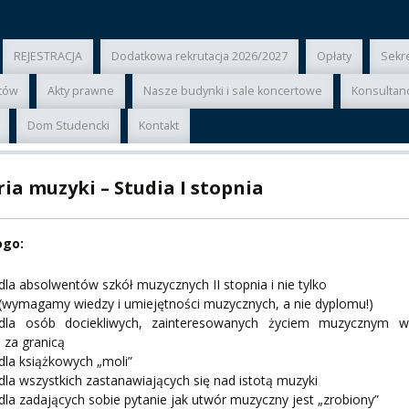
ER
REJESTRACJA
Dodatkowa rekrutacja 2026/2027
Opłaty
Sekr
A
atów
Akty prawne
Nasze budynki i sale koncertowe
Konsultan
Dom Studencki
Kontakt
PNI
ia muzyki – Studia I stopnia
ogo:
dla absolwentów szkół muzycznych II stopnia i nie tylko
EKTÓW
(wymagamy wiedzy i umiejętności muzycznych, a nie dyplomu!)
dla osób dociekliwych, zainteresowanych życiem muzycznym w
i za granicą
ZNE
dla książkowych „moli”
dla wszystkich zastanawiających się nad istotą muzyki
dla zadających sobie pytanie jak utwór muzyczny jest „zrobiony”