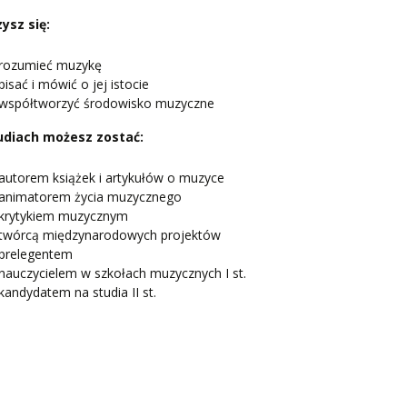
ysz się:
rozumieć muzykę
pisać i mówić o jej istocie
współtworzyć środowisko muzyczne
udiach możesz zostać:
autorem książek i artykułów o muzyce
animatorem życia muzycznego
krytykiem muzycznym
twórcą międzynarodowych projektów
prelegentem
nauczycielem w szkołach muzycznych I st.
kandydatem na studia II st.