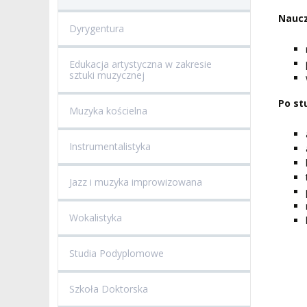
Naucz
Dyrygentura
BRANDBOOK
PENDERECKI ACADEMY
PRESS
Edukacja artystyczna w zakresie
DOSTĘPNOŚĆ
sztuki muzycznej
DOM STUDENCKI
Po st
Muzyka kościelna
Instrumentalistyka
Jazz i muzyka improwizowana
Wokalistyka
Studia Podyplomowe
Szkoła Doktorska