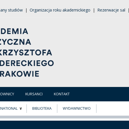
lany studiów
|
Organizacja roku akademickiego
|
Rezerwacje sal
COWNICY
KURSANCI
KONTAKT
RNATIONAL
BIBLIOTEKA
WYDAWNICTWO
E
MUS+