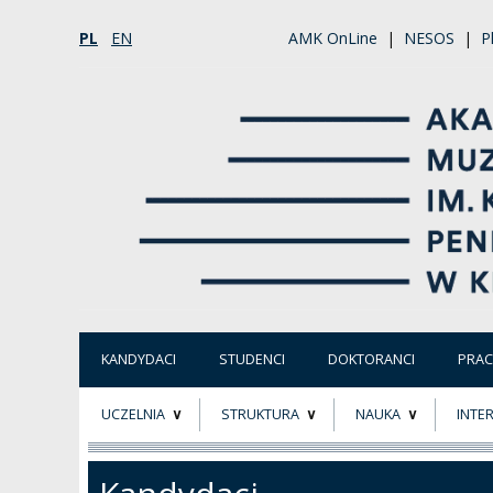
PL
EN
AMK OnLine
|
NESOS
|
P
KANDYDACI
STUDENCI
DOKTORANCI
PRA
UCZELNIA
STRUKTURA
NAUKA
INTE
O NAS
ORGANY UCZELNI
PROJEKTY BADAWCZ
ERAS