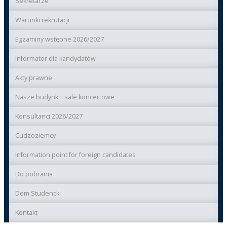
Sekretarze
Warunki rekrutacji
Egzaminy wstępne 2026/2027
Informator dla kandydatów
Akty prawne
Nasze budynki i sale koncertowe
Konsultanci 2026/2027
Cudzoziemcy
Information point for foreign candidates
Do pobrania
Dom Studencki
Kontakt