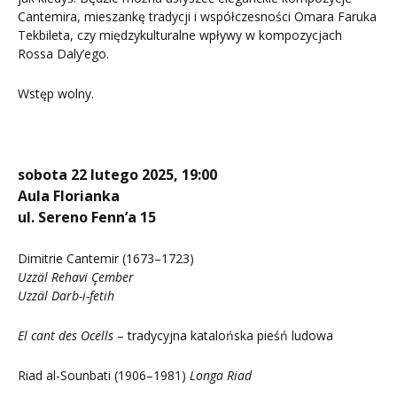
Cantemira, mieszankę tradycji i współczesności Omara Faruka
Tekbileta, czy międzykulturalne wpływy w kompozycjach
Rossa Daly’ego.
Wstęp wolny.
sobota 22 lutego 2025, 19:00
Aula Florianka
ul. Sereno Fenn’a 15
Dimitrie Cantemir (1673–1723)
Uzzäl Rehavi Çember
Uzzäl Darb-i-fetih
El cant des Ocells
– tradycyjna katalońska pieśń ludowa
Riad al-Sounbati (1906–1981)
Longa Riad