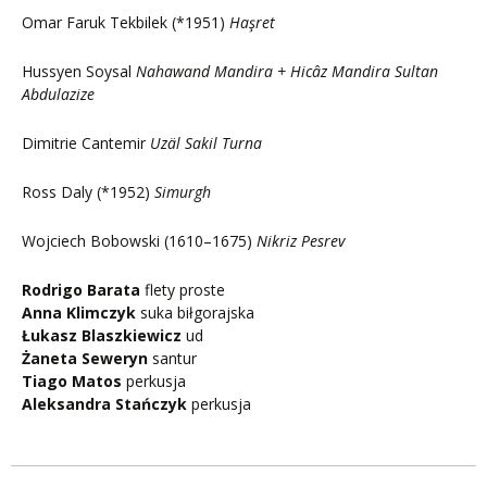
Omar Faruk Tekbilek (*1951)
Haşret
Hussyen Soysal
Nahawand Mandira + Hicâz Mandira Sultan
Abdulazize
Dimitrie Cantemir
Uzäl Sakil Turna
Ross Daly (*1952)
Simurgh
Wojciech Bobowski (1610–1675)
Nikriz Pesrev
Rodrigo Barata
flety proste
Anna Klimczyk
suka biłgorajska
Łukasz Blaszkiewicz
ud
Żaneta Seweryn
santur
Tiago Matos
perkusja
Aleksandra Stańczyk
perkusja