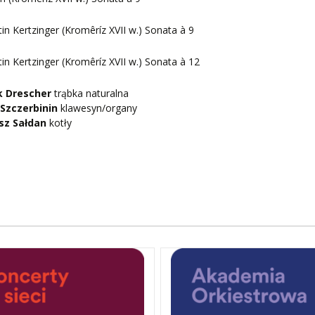
in Kertzinger (Kromêríz XVII w.) Sonata à 9
in Kertzinger (Kromêríz XVII w.) Sonata à 12
 Drescher
trąbka naturalna
 Szczerbinin
klawesyn/organy
sz Sałdan
kotły