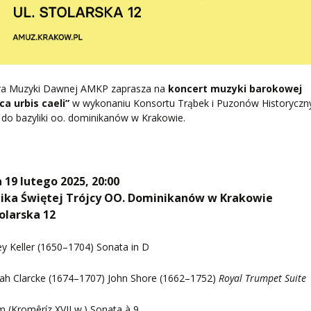
ra Muzyki Dawnej AMKP zaprasza na
koncert muzyki barokowej
ca urbis caeli”
w wykonaniu Konsortu Trąbek i Puzonów Historyczn
do bazyliki oo. dominikanów w Krakowie.
 19 lutego 2025, 20:00
lika Świętej Trójcy OO. Dominikanów w Krakowie
tolarska 12
y Keller (1650–1704) Sonata in D
iah Clarcke (1674–1707) John Shore (1662–1752)
Royal Trumpet Suite
 (Kromêríz XVII w.) Sonata à 9