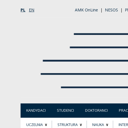
PL
EN
AMK OnLine
|
NESOS
|
P
KANDYDACI
STUDENCI
DOKTORANCI
PRA
UCZELNIA
STRUKTURA
NAUKA
INTE