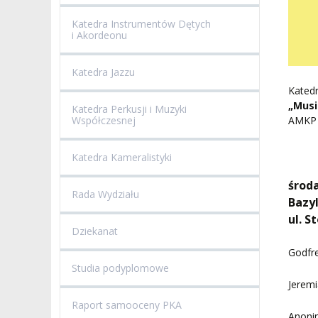
Katedra Instrumentów Dętych
i Akordeonu
Katedra Jazzu
Kated
„Musi
Katedra Perkusji i Muzyki
Współczesnej
AMKP 
Katedra Kameralistyki
środa
Rada Wydziału
Bazy
ul. S
Dziekanat
Godfre
Studia podyplomowe
Jerem
Raport samooceny PKA
Anonim