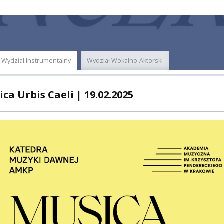
E
MUS+
ER
Wydział Instrumentalny
Wydział Wokalno-Aktorski
A
ca Urbis Caeli | 19.02.2025
PNI
EKTÓW
ZNE