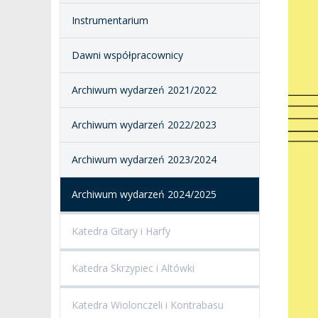
I CHÓR AMKP
RZECZNICY
DRUGIEJ KATEGORII
Instrumentarium
SALE KONCERTOWE
BIBLIOTEKA
Dawni współpracownicy
BRANDBOOK
PENDERECKI ACADEMY
Archiwum wydarzeń 2021/2022
PRESS
DOSTĘPNOŚĆ
Archiwum wydarzeń 2022/2023
DOM STUDENCKI
Archiwum wydarzeń 2023/2024
Archiwum wydarzeń 2024/2025
Katedra Gitary i Harfy
Katedra Skrzypiec i Altówki
Katedra Wiolonczeli i Kontrabasu