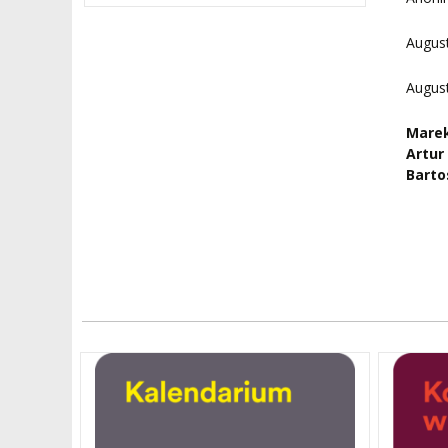
August
August
Marek
Artur
Barto