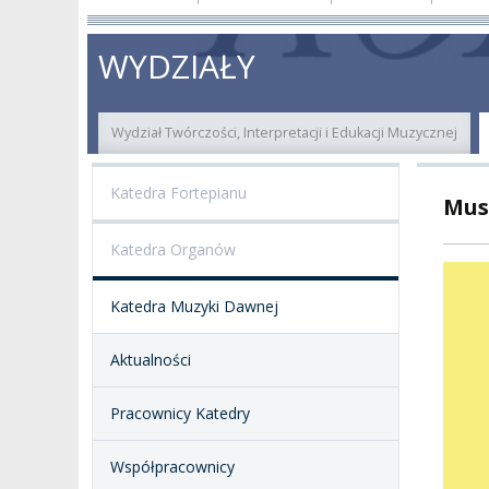
O NAS
ORGANY UCZELNI
PROJEKTY BADAWCZ
ERAS
WYDZIAŁY
PATRON
WŁADZE
EWALUACJA
POW
Wydział Twórczości, Interpretacji i Edukacji Muzycznej
KADRA PEDAGOGICZNA
WYDZIAŁY
JAKOŚĆ KSZTAŁCENI
Katedra Fortepianu
Musi
WYBORY
JEDNOSTKI NAUKOWE
NOSTRYFIKACJA
DYPLOMÓW
Katedra Organów
DOKTORATY HC
OGÓLNOUCZELNIANY
ZESPÓŁ DYDAKTYCZNY
NOSTRYFIKACJA STO
Katedra Muzyki Dawnej
PROFESURY HONOROWE
SZKOŁA DOKTORSKA
POSTĘPOWANIA
AWANSOWE
Aktualności
EXCELLENCE IN TEACHING
STUDIA PODYPLOMOWE
POTWIERDZANIE EF
Pracownicy Katedry
MAGNUS IN DOCTRINA
UCZENIA SIĘ
ADMINISTRACJA
Współpracownicy
ORKIESTRY AKADEMICKIE
DOKUMENTY PUBLIC