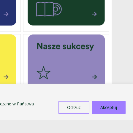
szczane w Państwa
DOTACJE
Odrzuć
Akceptuj
SPRZEDAŻ ŚRODKÓW MAJĄTKU TRWAŁEGO
PRZECIWDZIAŁANIE MOBBINGOWI
I DYSKRYMINACJI
STANDARDY OCHRONY MAŁOLETNICH