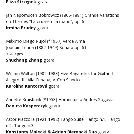
Eliza Strzępek
gitara
Jan Nepomucen Bobrowicz (1805-1881) Grande Variations
on Themes “La ci darem la mano”, op. 6
Irmina Brudny
gitara
Máximo Diego Pujol (*1957) Verde Alma
Joaquín Turina (1882-1949) Sonata op. 61
1. Allegro
Shuchang Zhang
gitara
William Walton (1902-1983) Five Bagatelles for Guitar: I.
Allegro, III. Alla Cubana, V. Con Slancio
Karolína Kantorová
gitara
Annette Kruisbrink (*1958) Homenaje a Andres Sogovia
Danuta Kasperczyk
gitara
Astor Piazzolla (1921-1992) Tango Suite: Tango n.1, Tango
n.2, Tango n.3
Konstanty Małecki & Adrian Biernacki Duo
gitary