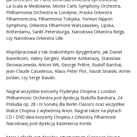
La Scala w Mediolanie, Monte Carlo Symphony Orchestra,
Philharmonia Orchestra w Londynie, Praska Orkiestra
Filharmoniczna, Filharmonia Tokijska, Yomiuri Nippon
Symphony, Orkiestra Filharmonii Warszawskiej, Lipska,
Rotterdamu, Sankt-Petersburga, Narodowa Orkiestra Belgii,
czy Narodowa Orkiestra Lille.
Współpracował z tak znakomitymi dyrygentami, jak Daniel
Barenboim, Valery Gergiev, Vladimir Ashkenazy, Stanisław
Skrowaczewski, Antoni Wit, George Prêtre, Rudolf Barchai,
Jean-Claude Casadesus, Klaus-Peter Flor, Vassili Sinaiski, Armin
Jordan, czy Serge Baudo.
Nagrał wszystkie koncerty Fryderyka Chopina z London
Philharmonic Orchestra pod dyrekcją Rudolfa Barshai’a, 24
Preludia op. 28 i III Sonatę dla Berlin Classics oraz wszystkie
Walce Chopina z wytwórnią Arion. Nagrał także na płytach
CD i DVD dwa koncerty Chopina z Orkiestrą Filharmonii
Narodowej pod dyrekcją Kazimierza Korda.