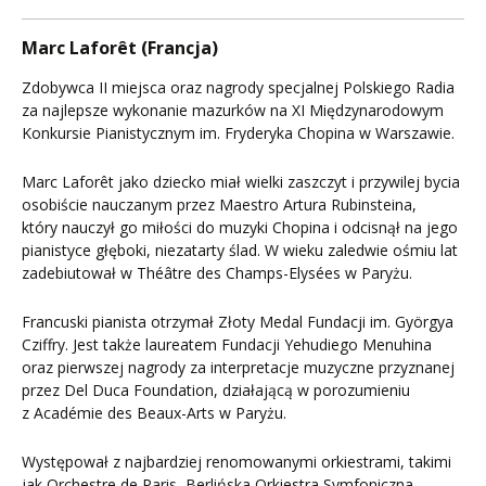
Marc Laforêt (Francja)
Zdobywca II miejsca oraz nagrody specjalnej Polskiego Radia
za najlepsze wykonanie mazurków na XI Międzynarodowym
Konkursie Pianistycznym im. Fryderyka Chopina w Warszawie.
Marc Laforêt jako dziecko miał wielki zaszczyt i przywilej bycia
osobiście nauczanym przez Maestro Artura Rubinsteina,
który nauczył go miłości do muzyki Chopina i odcisnął na jego
pianistyce głęboki, niezatarty ślad. W wieku zaledwie ośmiu lat
zadebiutował w Théâtre des Champs-Elysées w Paryżu.
Francuski pianista otrzymał Złoty Medal Fundacji im. Györgya
Cziffry. Jest także laureatem Fundacji Yehudiego Menuhina
oraz pierwszej nagrody za interpretacje muzyczne przyznanej
przez Del Duca Foundation, działającą w porozumieniu
z Académie des Beaux-Arts w Paryżu.
Występował z najbardziej renomowanymi orkiestrami, takimi
jak Orchestre de Paris, Berlińska Orkiestra Symfoniczna,