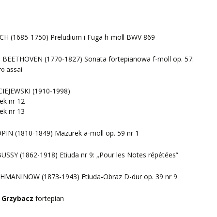
ACH (1685-1750) Preludium i Fuga h-moll BWV 869
N BEETHOVEN (1770-1827) Sonata fortepianowa f-moll op. 57:
gro assai
CIEJEWSKI (1910-1998)
ek nr 12
ek nr 13
PIN (1810-1849) Mazurek a-moll op. 59 nr 1
USSY (1862-1918) Etiuda nr 9: „Pour les Notes répétées”
CHMANINOW (1873-1943) Etiuda-Obraz D-dur op. 39 nr 9
 Grzybacz
fortepian