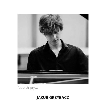
fot. arch. pryw.
JAKUB GRZYBACZ