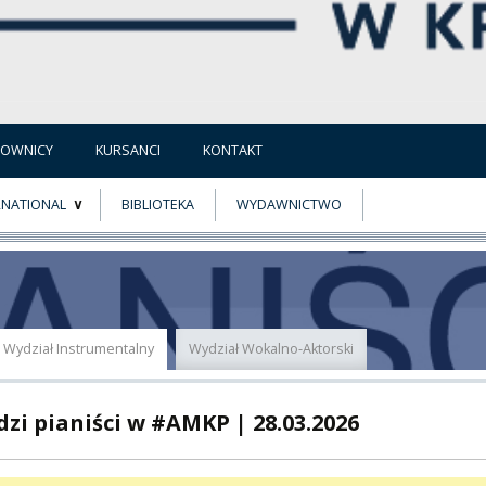
COWNICY
KURSANCI
KONTAKT
RNATIONAL
BIBLIOTEKA
WYDAWNICTWO
E
MUS+
ER
Wydział Instrumentalny
Wydział Wokalno-Aktorski
A
zi pianiści w #AMKP | 28.03.2026