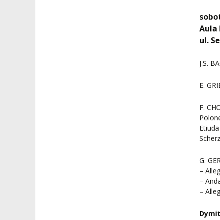
sobot
Aula 
ul. S
J.S. B
E. GRI
F. CH
Polone
Etiuda
Scherz
G. GER
– Alle
– And
– Alle
Dymit