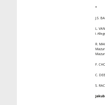
*
J.S. B
L. VA
I. Alle
R. MA
Mazur
Mazur
F. CHO
C. DEB
S. RA
Jakub