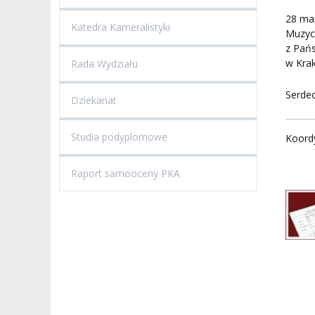
28 ma
Katedra Kameralistyki
Muzycz
z Pańs
w Kra
Rada Wydziału
Serde
Dziekanat
Studia podyplomowe
Koordy
Raport samooceny PKA