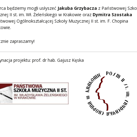
rca będziemy mogli usłyszeć
Jakuba Grzybacza
z Państwowej Szko
nej II st. im. Wł. Żeleńskiego w Krakowie oraz
Dymitra Szostaka
twowej Ogólnokształcącej Szkoły Muzycznej II st. im. F. Chopina
kowie.
cznie zapraszamy!
nacja projektu: prof. dr hab. Gajusz Kęska