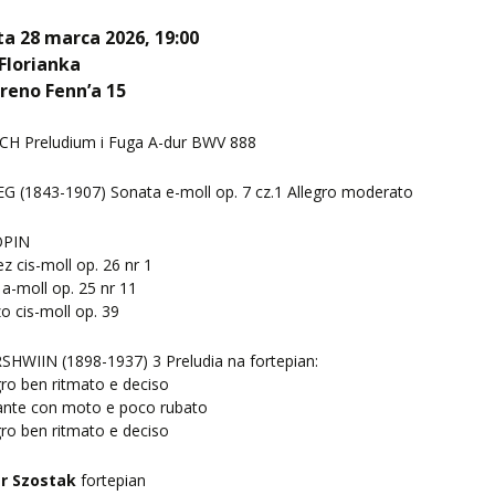
a 28 marca 2026, 19:00
Florianka
ereno Fenn’a 15
ACH Preludium i Fuga A-dur BWV 888
EG (1843-1907) Sonata e-moll op. 7 cz.1 Allegro moderato
OPIN
z cis-moll op. 26 nr 1
 a-moll op. 25 nr 11
o cis-moll op. 39
SHWIIN (1898-1937) 3 Preludia na fortepian:
gro ben ritmato e deciso
ante con moto e poco rubato
gro ben ritmato e deciso
r Szostak
fortepian