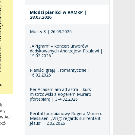
Młodzi pianiści w #AMKP |
28.03.2026
Mosty 8 | 26.03.2026
„APigram” – koncert utworów
dedykowanych Andrzejowi Pikulowi |
19.02.2026
Pianiści grają… romantycznie |
16.02.2026
Per Academiam ad astra – kurs
mistrzowski z Rogerem Muraro
(fortepian) | 3-4.02.2026
ę
acy
Recital fortepianowy Rogera Muraro.
w Auli
Messiaen: „Vingt regards sur l’enfant-
zkół
Jésus” | 2.02.2026