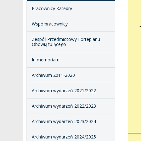
ZESPÓŁ DYDAKTYCZNY
NOSTRYFIKACJA STO
Pracownicy Katedry
PROFESURY HONOROWE
SZKOŁA DOKTORSKA
POSTĘPOWANIA
Współpracownicy
AWANSOWE
EXCELLENCE IN TEACHING
STUDIA PODYPLOMOWE
Zespół Przedmiotowy Fortepianu
POTWIERDZANIE EF
Obowiązującego
MAGNUS IN DOCTRINA
UCZENIA SIĘ
ADMINISTRACJA
In memoriam
ORKIESTRY AKADEMICKIE
DOKUMENTY PUBLIC
I CHÓR AMKP
RZECZNICY
DRUGIEJ KATEGORII
Archiwum 2011-2020
SALE KONCERTOWE
BIBLIOTEKA
Archiwum wydarzeń 2021/2022
BRANDBOOK
PENDERECKI ACADEMY
PRESS
Archiwum wydarzeń 2022/2023
DOSTĘPNOŚĆ
DOM STUDENCKI
Archiwum wydarzeń 2023/2024
Archiwum wydarzeń 2024/2025