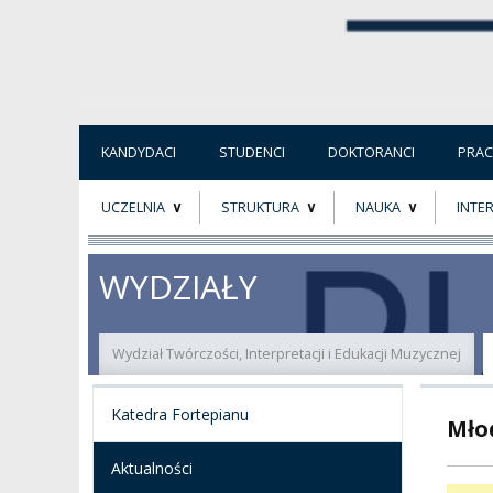
KANDYDACI
STUDENCI
DOKTORANCI
PRA
UCZELNIA
STRUKTURA
NAUKA
INTE
O NAS
ORGANY UCZELNI
PROJEKTY BADAWCZ
ERAS
WYDZIAŁY
PATRON
WŁADZE
EWALUACJA
POW
Wydział Twórczości, Interpretacji i Edukacji Muzycznej
KADRA PEDAGOGICZNA
WYDZIAŁY
JAKOŚĆ KSZTAŁCENI
Katedra Fortepianu
Młod
WYBORY
JEDNOSTKI NAUKOWE
NOSTRYFIKACJA
DYPLOMÓW
Aktualności
DOKTORATY HC
OGÓLNOUCZELNIANY