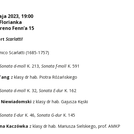
ja 2023, 19:00
Florianka
ereno Fenn’a 15
rt
Scarlatti!
co Scarlatti (1685-1757)
Sonata d-moll
K. 213,
Sonata f-moll
K. 591
 Tang
z klasy dr hab. Piotra Różańskiego
Sonata d-moll
K. 32,
Sonata E-dur
K. 162
 Niewiadomski
z klasy dr hab. Gajusza Kęski
Sonata E-dur
K. 46,
Sonata G-dur
K. 145
ina Kaczówka
z klasy dr hab. Mariusza Sielskiego, prof. AMKP