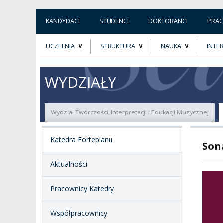
KANDYDACI
STUDENCI
DOKTORANCI
PRA
UCZELNIA
STRUKTURA
NAUKA
INTE
O NAS
ORGANY UCZELNI
PROJEKTY BADAWCZ
ERAS
WYDZIAŁY
PATRON
WŁADZE
EWALUACJA
POW
Wydział Twórczości, Interpretacji i Edukacji Muzycznej
KADRA PEDAGOGICZNA
WYDZIAŁY
JAKOŚĆ KSZTAŁCENI
Katedra Fortepianu
Son
WYBORY
JEDNOSTKI NAUKOWE
NOSTRYFIKACJA
DYPLOMÓW
Aktualności
DOKTORATY HC
OGÓLNOUCZELNIANY
ZESPÓŁ DYDAKTYCZNY
NOSTRYFIKACJA STO
Pracownicy Katedry
PROFESURY HONOROWE
SZKOŁA DOKTORSKA
POSTĘPOWANIA
Współpracownicy
AWANSOWE
EXCELLENCE IN TEACHING