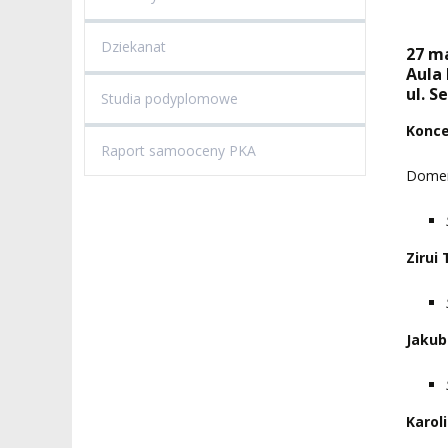
Dziekanat
27 ma
Aula 
ul. S
Studia podyplomowe
Konce
Raport samooceny PKA
Domeni
Zirui
Jakub
Karol