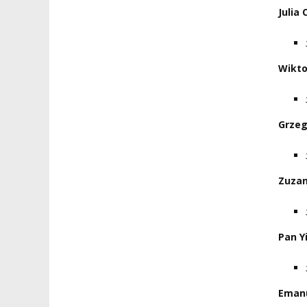
Julia 
Wikto
Grzeg
Zuza
Pan Y
Eman