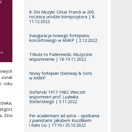
8. Dni Muzyki: César Franck w 200.
rocznicę urodzin kompozytora | 8-
11.12.2022
Inauguracja nowego fortepianu
koncertowego w AMKP | 2.12.2022
Tribute to Paderewski. Muzyczne
wspomnienie | 18-19.11.2022
jowych
Nowy fortepian Steinway & Sons
r sonat
w AMKP
o roku
Stefański 1917-1982. Wieczór
wspomnień prof. Ludwika
Stefańskiego | 5.11.2022
zówka,
zegorz
 Zirui
Per academiam ad astra – spotkania
z pianistami: Jakubem Kuszlikiem
i Kate Liu | 17.10 i 25.10.2022