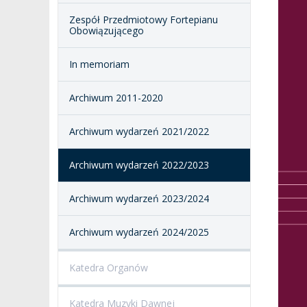
STUDIA PODYPLOMOWE
Zespół Przedmiotowy Fortepianu
POTWIERDZANIE EF
Obowiązującego
MAGNUS IN DOCTRINA
UCZENIA SIĘ
ADMINISTRACJA
In memoriam
ORKIESTRY AKADEMICKIE
DOKUMENTY PUBLIC
I CHÓR AMKP
RZECZNICY
DRUGIEJ KATEGORII
Archiwum 2011-2020
SALE KONCERTOWE
BIBLIOTEKA
Archiwum wydarzeń 2021/2022
BRANDBOOK
PENDERECKI ACADEMY
PRESS
Archiwum wydarzeń 2022/2023
DOSTĘPNOŚĆ
DOM STUDENCKI
Archiwum wydarzeń 2023/2024
Archiwum wydarzeń 2024/2025
Katedra Organów
Katedra Muzyki Dawnej