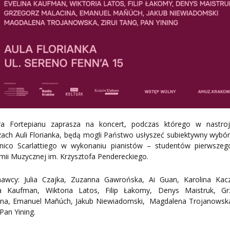
ra Fortepianu zaprasza na koncert, podczas którego w nastro
ach Auli Florianka, będą mogli Państwo usłyszeć subiektywny wybó
ico Scarlattiego w wykonaniu pianistów – studentów pierwszeg
ii Muzycznej im. Krzysztofa Pendereckiego.
awcy: Julia Czajka, Zuzanna Gawrońska, Ai Guan, Karolina Kac
na Kaufman, Wiktoria Latos, Filip Łakomy, Denys Maistruk, Gr
ina, Emanuel Mañúch, Jakub Niewiadomski, Magdalena Trojanowska,
Pan Yining.