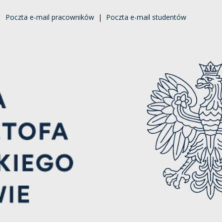
|
Poczta e-mail pracowników
|
Poczta e-mail studentów