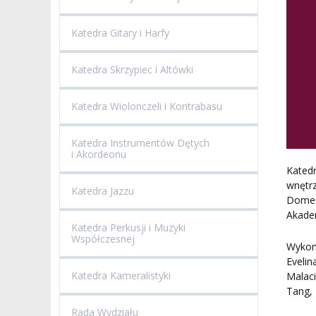
Katedra Gitary i Harfy
Katedra Skrzypiec i Altówki
Katedra Wiolonczeli i Kontrabasu
Katedra Instrumentów Dętych
i Akordeonu
Kated
wnętrz
Katedra Jazzu
Domen
Akadem
Katedra Perkusji i Muzyki
Współczesnej
Wykon
Eveli
Katedra Kameralistyki
Malac
Tang, 
Rada Wydziału