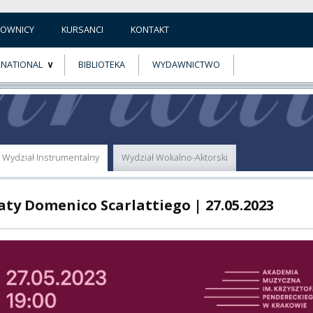
COWNICY
KURSANCI
KONTAKT
RNATIONAL
BIBLIOTEKA
WYDAWNICTWO
E
MUS+
ER
Wydział Instrumentalny
Wydział Wokalno-Aktorski
A
aty Domenico Scarlattiego | 27.05.2023
PNI