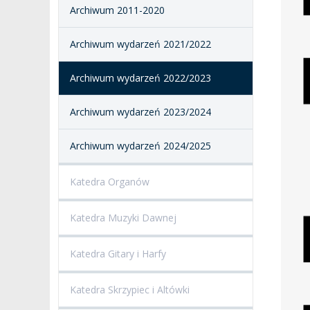
Archiwum 2011-2020
SALE KONCERTOWE
BIBLIOTEKA
Archiwum wydarzeń 2021/2022
BRANDBOOK
PENDERECKI ACADEMY
PRESS
Archiwum wydarzeń 2022/2023
DOSTĘPNOŚĆ
DOM STUDENCKI
Archiwum wydarzeń 2023/2024
Archiwum wydarzeń 2024/2025
Katedra Organów
Katedra Muzyki Dawnej
Katedra Gitary i Harfy
Katedra Skrzypiec i Altówki