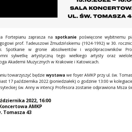
ra Fortepianu zaprasza na
spotkanie
poświęcone wybitnemu pia
agogowi prof. Tadeuszowi Żmudzińskiemu (1924-1992) w 30. rocznic
ci. Spotkanie w gronie absolwentów i współpracowników Pro
omni sylwetkę artystyczną tego wielkiego artysty oraz wielole
oga Akademii Muzycznych w Krakowie i Katowicach.
aniu towarzyszyć będzie
wystawa
we foyer AMKP przy ul. św. Tomas
ast 17 października 2022 (poniedziałek) o godzinie 13:00 w kolegiaci
syteckiej św. Anny w intencji Profesora zostanie odprawiona Msza św
ździernika 2022, 16:00
 Koncertowa AMKP
w. Tomasza 43