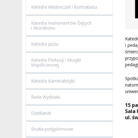
Katedra Wiolonczeli i Kontrabasu
Katedra Instrumentów Dętych
i Akordeonu
Kated
Katedra Jazzu
i ped
śmier
przyp
Katedra Perkusji i Muzyki
pedag
Współczesnej
Spotk
Katedra Kameralistyki
natomi
uniwer
Rada Wydziału
15 pa
Sala
Dziekanat
ul. ś
Studia podyplomowe