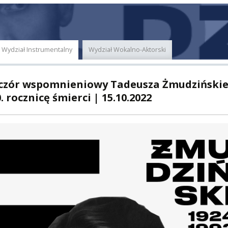
E
MUS+
ER
Wydział Instrumentalny
Wydział Wokalno-Aktorski
A
czór wspomnieniowy Tadeusza Żmudziński
. rocznicę śmierci | 15.10.2022
PNI
EKTÓW
ZNE