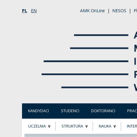
PL
EN
AMK OnLine
|
NESOS
|
P
KANDYDACI
STUDENCI
DOKTORANCI
PRA
UCZELNIA
STRUKTURA
NAUKA
INTE