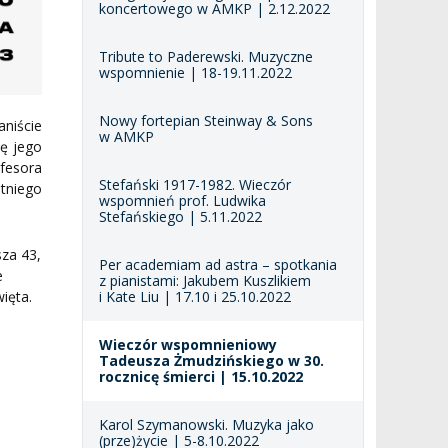
koncertowego w AMKP | 2.12.2022
Tribute to Paderewski. Muzyczne
wspomnienie | 18-19.11.2022
Nowy fortepian Steinway & Sons
niście
w AMKP
ę jego
fesora
Stefański 1917-1982. Wieczór
tniego
wspomnień prof. Ludwika
Stefańskiego | 5.11.2022
za 43,
Per academiam ad astra – spotkania
e
z pianistami: Jakubem Kuszlikiem
i Kate Liu | 17.10 i 25.10.2022
ięta.
Wieczór wspomnieniowy
Tadeusza Żmudzińskiego w 30.
rocznicę śmierci | 15.10.2022
Karol Szymanowski. Muzyka jako
(prze)życie | 5-8.10.2022