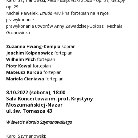
Karol Szymanowski,
Pieśni księżniczki z baśni
op. 31;
Metopy
op. 29
Michał Pawełek,
Etiuda 4#7
♭
na fortepian na 4 ręce;
prawykonanie
prawykonania utworów Anny Zawadzkiej-Gołosz i Michała
Gronowicza
Zuzanna Hwang-Cempla
sopran
Joachim Kołpanowicz
fortepian
Wilhelm Pilch
fortepian
Piotr Kowal
fortepian
Mateusz Kurcab
fortepian
Mariola Cieniawa
fortepian
8.10.2022 (sobota), 18:00
Sala Koncertowa im. prof. Krystyny
Moszumańskiej-Nazar
ul. św. Tomasza 43
W świecie Karola Szymanowskiego
Karol Szymanowski: