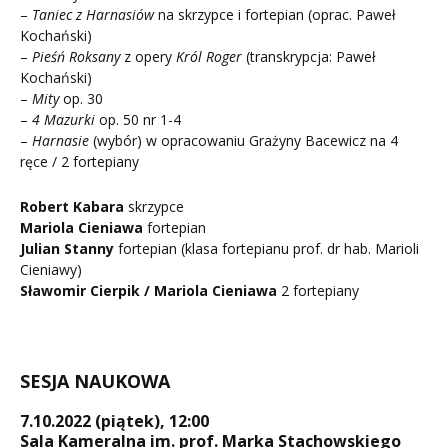
–
Taniec z Harnasiów
na skrzypce i fortepian (oprac. Paweł
Kochański)
–
Pieśń Roksany
z opery
Król Roger
(transkrypcja: Paweł
Kochański)
–
Mity
op. 30
–
4 Mazurki
op. 50 nr 1-4
–
Harnasie
(wybór) w opracowaniu Grażyny Bacewicz na 4
ręce / 2 fortepiany
Robert Kabara
skrzypce
Mariola Cieniawa
fortepian
Julian Stanny
fortepian (klasa fortepianu prof. dr hab. Marioli
Cieniawy)
Sławomir Cierpik / Mariola Cieniawa
2 fortepiany
SESJA NAUKOWA
7.10.2022 (piątek), 12:00
Sala Kameralna im. prof. Marka Stachowskiego