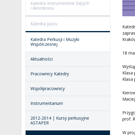
Katedra Instrumentów Dętych
i Akordeonu
SALE KONCERTOWE
BIBLIOTEKA
Katedra Jazzu
BRANDBOOK
PENDERECKI ACADEMY
Katedr
PRESS
zapras
DOSTĘPNOŚĆ
Krakó
Katedra Perkusji i Muzyki
Współczesnej
DOM STUDENCKI
18 ma
Aktualności
Wystąp
Klasa 
Pracownicy Katedry
Klasa
Współpracownicy
Kierow
Macie
Instrumentarium
Przyg
2012-2014 | Kursy perkusyjne
prof. 
ASTAPER
W pro