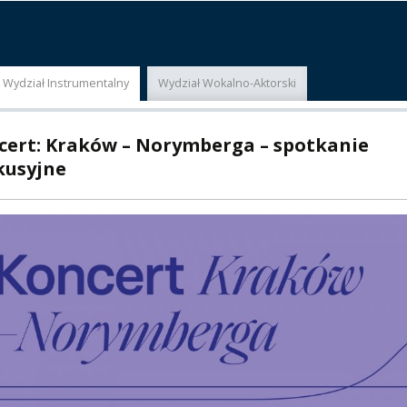
E
MUS+
ER
Wydział Instrumentalny
Wydział Wokalno-Aktorski
A
cert: Kraków – Norymberga – spotkanie
kusyjne
PNI
EKTÓW
ZNE