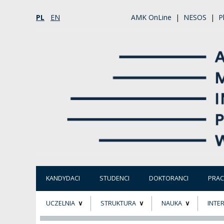
PL
EN
AMK OnLine
|
NESOS
|
P
KANDYDACI
STUDENCI
DOKTORANCI
PRA
UCZELNIA
STRUKTURA
NAUKA
INTE