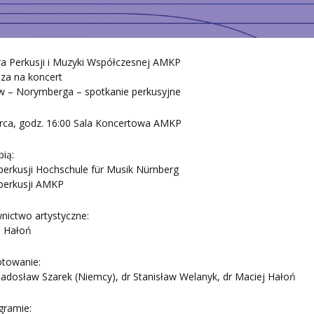
a Perkusji i Muzyki Współczesnej AMKP
za na koncert
w – Norymberga – spotkanie perkusyjne
rca, godz. 16:00 Sala Koncertowa AMKP
ią:
perkusji Hochschule für Musik Nürnberg
 perkusji AMKP
nictwo artystyczne:
j Hałoń
otowanie:
Radosław Szarek (Niemcy), dr Stanisław Welanyk, dr Maciej Hałoń
gramie: