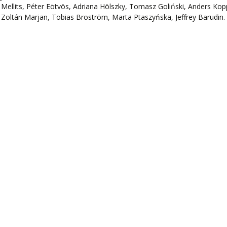
Mellits, Péter Eötvös, Adriana Hölszky, Tomasz Goliński, Anders Kop
Zoltán Marjan, Tobias Broström, Marta Ptaszyńska, Jeffrey Barudin.