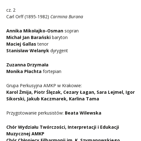
cz. 2
Carl Orff (1895-1982)
Carmina Burana
Annika Mikołajko-Osman
sopran
Michał Jan Barański
baryton
Maciej Gallas
tenor
Stanisław Welanyk
dyrygent
Zuzanna Drzymała
Monika Płachta
fortepian
Grupa Perkusyjna AMKP w Krakowie:
Karol Żmija, Piotr Ślęzak, Cezary Łagan, Sara Lejmel, Igor
Sikorski, Jakub Kaczmarek, Karlina Tama
Przygotowanie perkusistów:
Beata Wilewska
Chór Wydziału Twórczości, Interpretacji i Edukacji
Muzycznej AMKP
Chór Chłopięcy Filharmonii im. K. Szymanowskiego