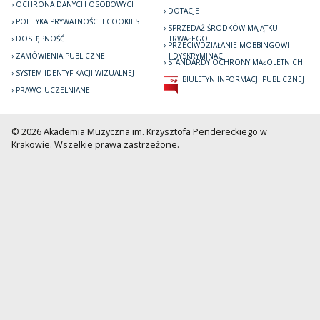
OCHRONA DANYCH OSOBOWYCH
DOTACJE
POLITYKA PRYWATNOŚCI I COOKIES
SPRZEDAŻ ŚRODKÓW MAJĄTKU
DOSTĘPNOŚĆ
TRWAŁEGO
PRZECIWDZIAŁANIE MOBBINGOWI
ZAMÓWIENIA PUBLICZNE
I DYSKRYMINACJI
STANDARDY OCHRONY MAŁOLETNICH
SYSTEM IDENTYFIKACJI WIZUALNEJ
BIULETYN INFORMACJI PUBLICZNEJ
PRAWO UCZELNIANE
© 2026 Akademia Muzyczna im. Krzysztofa Pendereckiego w
Krakowie. Wszelkie prawa zastrzeżone.