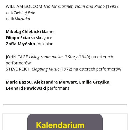
WILLIAM BOLCOM
Trio for Clarinet, Violin and Piano
(1993):
cz. I:
Twist of Fate
cz. II:
Mazurka
Mikołaj Chlebicki
klarnet
Filippo Sciarra
skrzypce
Zofia Młyńska
fortepian
JOHN CAGE
Living room music: II Story
(1940) na czterech
performerów
STEVE REICH
Clapping Music
(1972) na czterech performerów
Maria Bazou, Aleksandra Merwart, Emilia Grzyśka,
Leonard Pawłowski
performans