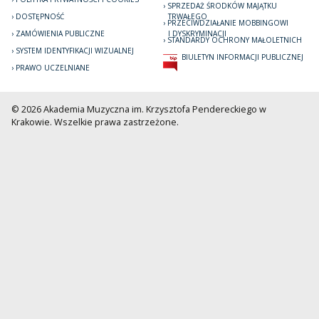
SPRZEDAŻ ŚRODKÓW MAJĄTKU
DOSTĘPNOŚĆ
TRWAŁEGO
PRZECIWDZIAŁANIE MOBBINGOWI
ZAMÓWIENIA PUBLICZNE
I DYSKRYMINACJI
STANDARDY OCHRONY MAŁOLETNICH
SYSTEM IDENTYFIKACJI WIZUALNEJ
BIULETYN INFORMACJI PUBLICZNEJ
PRAWO UCZELNIANE
© 2026 Akademia Muzyczna im. Krzysztofa Pendereckiego w
Krakowie. Wszelkie prawa zastrzeżone.