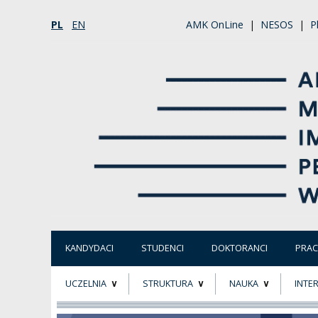
PL
EN
AMK OnLine
|
NESOS
|
P
KANDYDACI
STUDENCI
DOKTORANCI
PRA
UCZELNIA
STRUKTURA
NAUKA
INTE