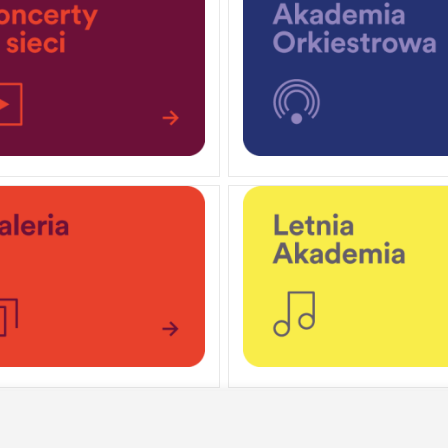
OCHRONA DANYCH OSOBOWYCH
ofa Pendereckiego w Krakowie