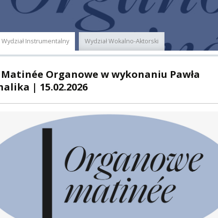
E
MUS+
ER
Wydział Instrumentalny
Wydział Wokalno-Aktorski
A
I Matinée Organowe w wykonaniu Pawła
alika | 15.02.2026
PNI
EKTÓW
ZNE