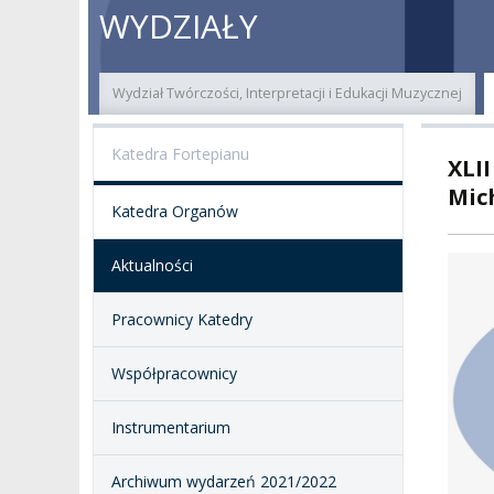
O NAS
ORGANY UCZELNI
PROJEKTY BADAWCZ
ERAS
WYDZIAŁY
PATRON
WŁADZE
EWALUACJA
POW
Wydział Twórczości, Interpretacji i Edukacji Muzycznej
KADRA PEDAGOGICZNA
WYDZIAŁY
JAKOŚĆ KSZTAŁCENI
Katedra Fortepianu
XLI
WYBORY
JEDNOSTKI NAUKOWE
NOSTRYFIKACJA
DYPLOMÓW
Mich
Katedra Organów
DOKTORATY HC
OGÓLNOUCZELNIANY
ZESPÓŁ DYDAKTYCZNY
NOSTRYFIKACJA STO
Aktualności
PROFESURY HONOROWE
SZKOŁA DOKTORSKA
POSTĘPOWANIA
AWANSOWE
Pracownicy Katedry
EXCELLENCE IN TEACHING
STUDIA PODYPLOMOWE
POTWIERDZANIE EF
Współpracownicy
MAGNUS IN DOCTRINA
UCZENIA SIĘ
ADMINISTRACJA
Instrumentarium
ORKIESTRY AKADEMICKIE
DOKUMENTY PUBLIC
I CHÓR AMKP
RZECZNICY
DRUGIEJ KATEGORII
Archiwum wydarzeń 2021/2022