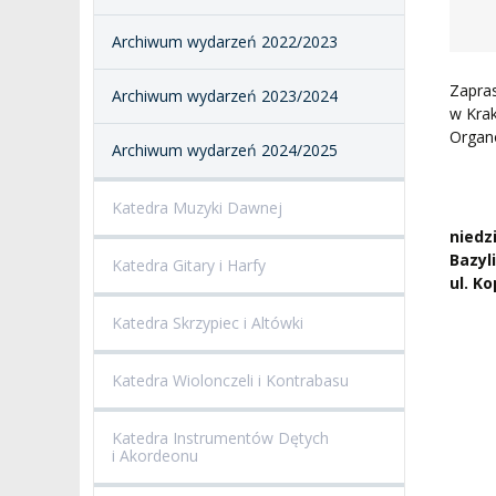
SALE KONCERTOWE
BIBLIOTEKA
Archiwum wydarzeń 2022/2023
BRANDBOOK
PENDERECKI ACADEMY
Zapra
Archiwum wydarzeń 2023/2024
PRESS
w Kra
DOSTĘPNOŚĆ
Organ
Archiwum wydarzeń 2024/2025
DOM STUDENCKI
Katedra Muzyki Dawnej
niedz
Bazyl
Katedra Gitary i Harfy
ul. K
Katedra Skrzypiec i Altówki
Katedra Wiolonczeli i Kontrabasu
Katedra Instrumentów Dętych
i Akordeonu