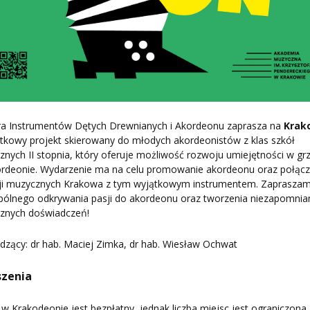
ra Instrumentów Dętych Drewnianych i Akordeonu zaprasza na
Krak
tkowy projekt skierowany do młodych akordeonistów z klas szkół
nych II stopnia, który oferuje możliwość rozwoju umiejętności w gr
ordeonie. Wydarzenie ma na celu promowanie akordeonu oraz połącz
cji muzycznych Krakowa z tym wyjątkowym instrumentem. Zaprasza
pólnego odkrywania pasji do akordeonu oraz tworzenia niezapomnia
znych doświadczeń!
zący: dr hab. Maciej Zimka, dr hab. Wiesław Ochwat
szenia
 w Krakodeonie jest bezpłatny, jednak liczba miejsc jest ograniczona,