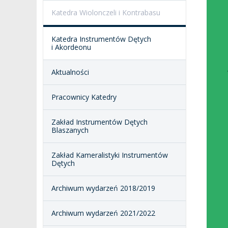
Katedra Wiolonczeli i Kontrabasu
ORKIESTRY AKADEMICKIE
DOKUMENTY PUBLIC
I CHÓR AMKP
RZECZNICY
DRUGIEJ KATEGORII
Katedra Instrumentów Dętych
i Akordeonu
SALE KONCERTOWE
BIBLIOTEKA
Aktualności
BRANDBOOK
PENDERECKI ACADEMY
PRESS
Pracownicy Katedry
DOSTĘPNOŚĆ
DOM STUDENCKI
Zakład Instrumentów Dętych
Blaszanych
Zakład Kameralistyki Instrumentów
Dętych
Archiwum wydarzeń 2018/2019
Archiwum wydarzeń 2021/2022