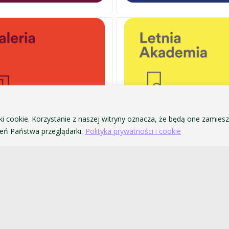
ki cookie. Korzystanie z naszej witryny oznacza, że będą one zamie
ń Państwa przeglądarki.
Polityka prywatności i cookie
OCHRONA DANYCH OSOBOWYCH
ofa Pendereckiego w Krakowie
POLITYKA PRYWATNOŚCI I COOKIES
DOSTĘPNOŚĆ
ZAMÓWIENIA PUBLICZNE
SYSTEM IDENTYFIKACJI WIZUALNEJ
PRAWO UCZELNIANE