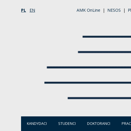
PL
EN
AMK OnLine
|
NESOS
|
P
KANDYDACI
STUDENCI
DOKTORANCI
PRA