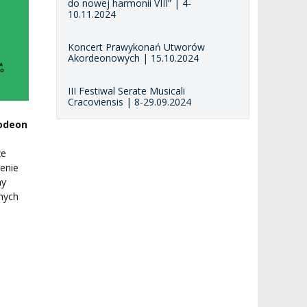
do nowej harmonii VIII” | 4-
10.11.2024
Koncert Prawykonań Utworów
Akordeonowych | 15.10.2024
III Festiwal Serate Musicali
Cracoviensis | 8-29.09.2024
odeon
ze
enie
my
nych