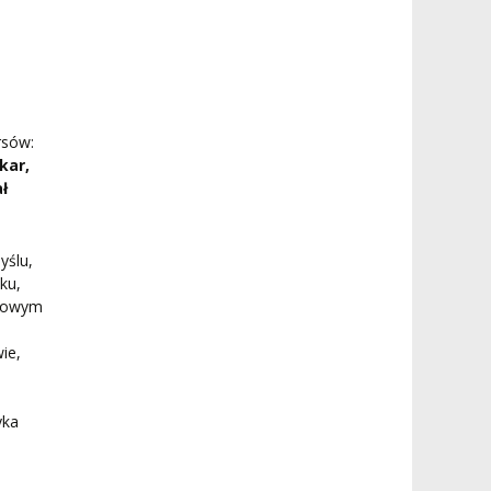
rsów:
kar,
ł
yślu,
ku,
 Nowym
ie,
yka