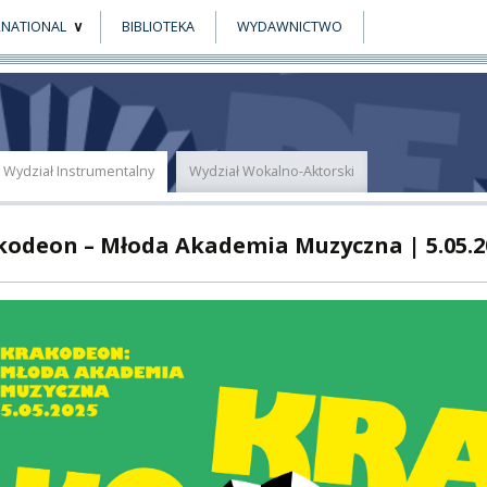
RNATIONAL
BIBLIOTEKA
WYDAWNICTWO
E
MUS+
ER
Wydział Instrumentalny
Wydział Wokalno-Aktorski
A
kodeon – Młoda Akademia Muzyczna | 5.05.2
PNI
EKTÓW