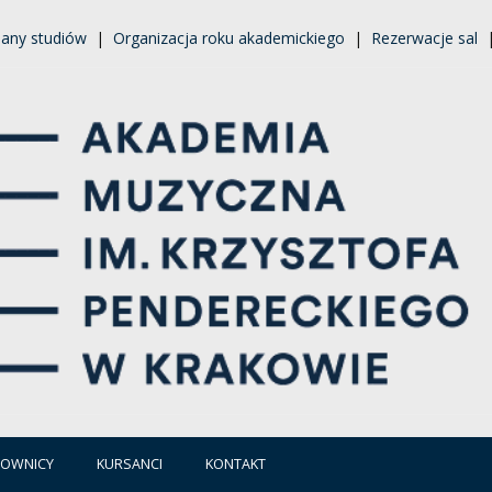
lany studiów
|
Organizacja roku akademickiego
|
Rezerwacje sal
COWNICY
KURSANCI
KONTAKT