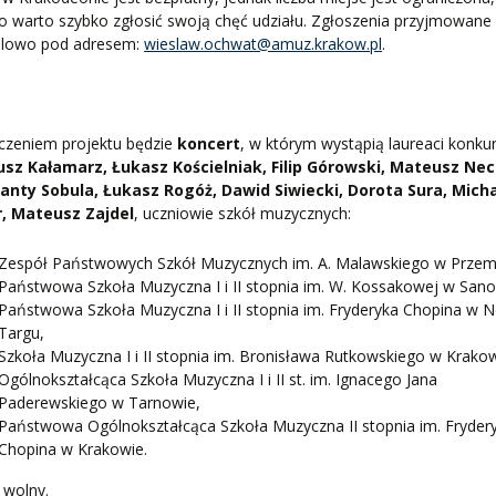
o warto szybko zgłosić swoją chęć udziału. Zgłoszenia przyjmowane
ilowo pod adresem:
wieslaw.ochwat@amuz.krakow.pl
.
czeniem projektu będzie
koncert
, w którym wystąpią laureaci konku
sz Kałamarz, Łukasz Kościelniak, Filip Górowski, Mateusz Nec
anty Sobula, Łukasz Rogóż, Dawid Siwiecki, Dorota Sura, Micha
, Mateusz Zajdel
, uczniowie szkół muzycznych:
Zespół Państwowych Szkół Muzycznych im. A. Malawskiego w Przem
Państwowa Szkoła Muzyczna I i II stopnia im. W. Kossakowej w Sano
Państwowa Szkoła Muzyczna I i II stopnia im. Fryderyka Chopina w
Targu,
Szkoła Muzyczna I i II stopnia im. Bronisława Rutkowskiego w Krakow
Ogólnokształcąca Szkoła Muzyczna I i II st. im. Ignacego Jana
Paderewskiego w Tarnowie,
Państwowa Ogólnokształcąca Szkoła Muzyczna II stopnia im. Fryder
Chopina w Krakowie.
 wolny.