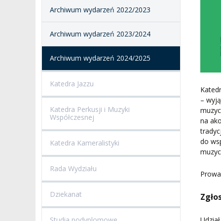
Archiwum wydarzeń 2022/2023
Archiwum wydarzeń 2023/2024
Archiwum wydarzeń 2024/2025
Katedra Jazzu
Kated
– wyją
Katedra Perkusji i Muzyki
muzycz
Współczesnej
na ak
trady
do ws
Katedra Kameralistyki
muzyc
Rada Wydziału
Prowad
Dziekanat
Zgło
Udział
Studia podyplomowe