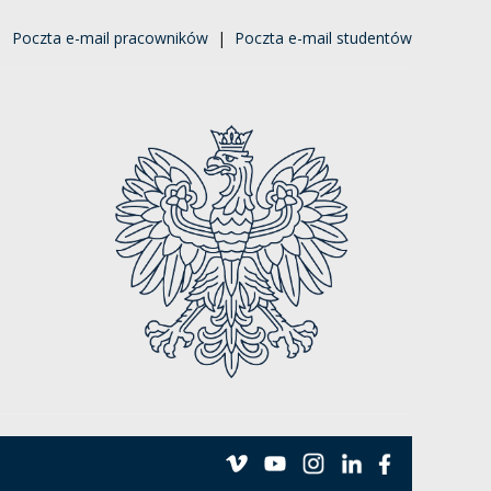
|
Poczta e-mail pracowników
|
Poczta e-mail studentów