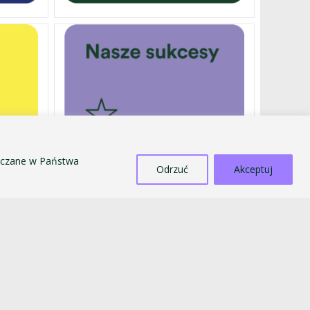
szczane w Państwa
Odrzuć
Akceptuj
DOTACJE
SPRZEDAŻ ŚRODKÓW MAJĄTKU TRWAŁEGO
PRZECIWDZIAŁANIE MOBBINGOWI
I DYSKRYMINACJI
STANDARDY OCHRONY MAŁOLETNICH
BIULETYN INFORMACJI PUBLICZNEJ