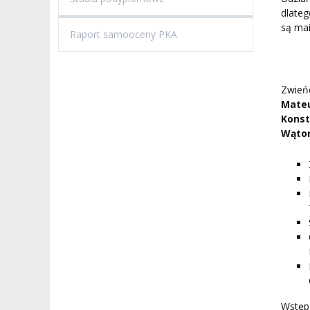
dlateg
są ma
Raport samooceny PKA
Zwień
Mateu
Konst
Wątor
Wstęp