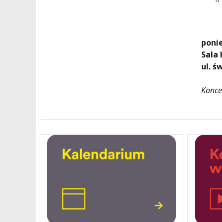
ponie
Sala
ul. ś
Konce