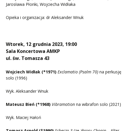
Jarosława Płonki, Wojciecha Widłaka
Opieka i organizacja: dr Aleksander Wnuk
Wtorek, 12 grudnia 2023, 19:00
Sala Koncertowa AMKP
ul. św. Tomasza 43
Wojciech Widłak (*1971)
Exclamatio (Psalm 70)
na perkusję
solo (1996)
Wyk. Aleksander Wnuk
Mateusz Bień (*1968)
Vibramotion
na wibrafon solo (2021)
Wyk. Maciej Hałoń
Tomasz Arnold (*1990)
Scherzo 3
(ze zbioru
Chopin – Alter