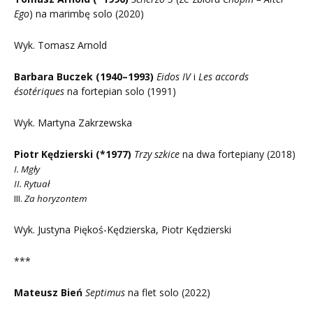
Ego
) na marimbę solo (2020)
Wyk. Tomasz Arnold
Barbara Buczek (1940–1993)
Eidos IV
i
Les accords
ésotériques
na fortepian solo (1991)
Wyk. Martyna Zakrzewska
Piotr Kędzierski (*1977)
Trzy szkice
na dwa fortepiany (2018)
I. Mgły
II. Rytuał
III.
Za horyzontem
Wyk. Justyna Piękoś-Kędzierska, Piotr Kędzierski
***
Mateusz Bień
Septimus
na flet solo (2022)