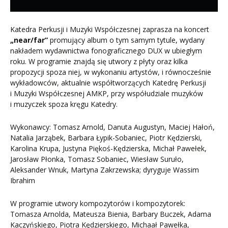
Katedra Perkusji i Muzyki Współczesnej zaprasza na koncert
„near/far”
promujący album o tym samym tytule, wydany
nakładem wydawnictwa fonograficznego DUX w ubiegłym
roku. W programie znajdą się utwory z płyty oraz kilka
propozycji spoza niej, w wykonaniu artystów, i równocześnie
wykładowców, aktualnie współtworzących Katedrę Perkusji
i Muzyki Współczesnej AMKP, przy współudziale muzyków
i muzyczek spoza kręgu Katedry.
Wykonawcy: Tomasz Arnold, Danuta Augustyn, Maciej Hałoń,
Natalia Jarząbek, Barbara Łypik-Sobaniec, Piotr Kędzierski,
Karolina Krupa, Justyna Piękoś-Kędzierska, Michał Pawełek,
Jarosław Płonka, Tomasz Sobaniec, Wiesław Suruło,
Aleksander Wnuk, Martyna Zakrzewska; dyryguje Wassim
Ibrahim
W programie utwory kompozytorów i kompozytorek:
Tomasza Arnolda, Mateusza Bienia, Barbary Buczek, Adama
Kaczyńskiego, Piotra Kędzierskiego, Michaał Pawełka,