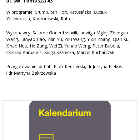
ul. św. Tomasza 43
W programie: Crumb, ten Holt, Ratusińska, Łuciuk,
Yoshimatsu, Kaczorowski, Rutter
Wykonawcy: Salome Goderdzishvili, Jadwiga Mglej, Zhenguo
Wang, Lanyao Hao, Zilin Yu, Yiru Wang, Yixin Zhang, Qian Xu,
Xinao Hou, He Zang, Wei Zi, Yuhao Weng, Peter Bubola,
Csanad Barbarics, Kinga Szalecka, Marcin Kucharczyk
Przygotowanie: dr hab. Piotr Kędzierski, dr Justyna Piękoś
i dr Martyna Zakrzewska