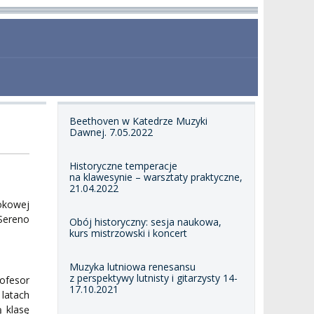
Beethoven w Katedrze Muzyki
Dawnej. 7.05.2022
Historyczne temperacje
na klawesynie – warsztaty praktyczne,
21.04.2022
okowej
 Sereno
Obój historyczny: sesja naukowa,
kurs mistrzowski i koncert
Muzyka lutniowa renesansu
z perspektywy lutnisty i gitarzysty 14-
rofesor
17.10.2021
latach
 klasę