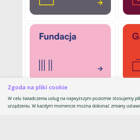
Zgoda na pliki cookie
W celu świadczenia usług na najwyższym poziomie stosujemy pli
Akademia Muzyczna im. Krzyszt
urządzeniu. W każdym momencie można dokonać zmiany ustawie
ul. św. Tomasza 43
31-027 Kraków