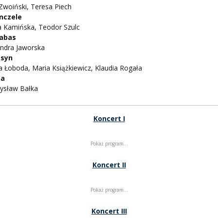
Zwoiński, Teresa Piech
nczele
a Kamińska, Teodor Szulc
abas
andra Jaworska
esyn
a Łoboda, Maria Książkiewicz, Klaudia Rogała
ba
ysław Bałka
Koncert I
Pokaż program…
Koncert II
Pokaż program…
Koncert III