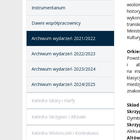
I CHÓR AMKP
RZECZNICY
DRUGIEJ KATEGORII
wiolo
Instrumentarium
histo
SALE KONCERTOWE
BIBLIOTEKA
wykonu
Dawni współpracownicy
trans
Minist
BRANDBOOK
PENDERECKI ACADEMY
Kultury
Archiwum wydarzeń 2021/2022
PRESS
DOSTĘPNOŚĆ
Orkie
Archiwum wydarzeń 2022/2023
DOM STUDENCKI
Powsta
i ab
Archiwum wydarzeń 2023/2024
na in
klasy
Archiwum wydarzeń 2024/2025
miedz
znakom
Katedra Gitary i Harfy
Skład
Skrzy
Katedra Skrzypiec i Altówki
Dymitr
Skrzy
Aleksa
Katedra Wiolonczeli i Kontrabasu
Altów