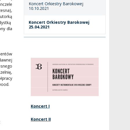
Koncert Orkiestry Barokowej
nczele
10.10.2021
esna),
autorką
Koncert Orkiestry Barokowej
dystką
25.04.2021
ony dla
udentów
awnej
esnego
zelnię,
łpracy
wood.
Koncert I
Koncert II
z