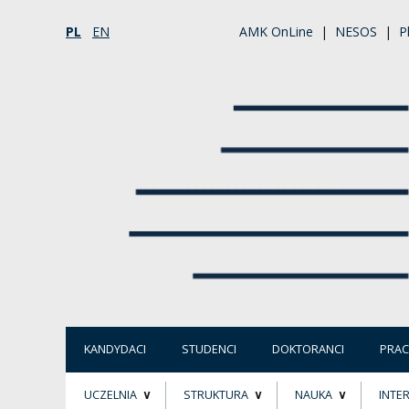
PL
EN
AMK OnLine
|
NESOS
|
P
KANDYDACI
STUDENCI
DOKTORANCI
PRA
UCZELNIA
STRUKTURA
NAUKA
INTE