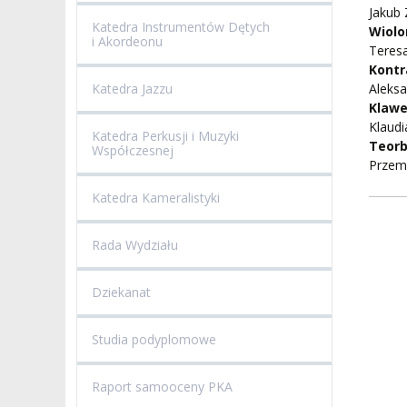
Jakub 
Katedra Instrumentów Dętych
Wiolo
i Akordeonu
Teres
Kontr
Katedra Jazzu
Aleks
Klaw
Klaudi
Katedra Perkusji i Muzyki
Teor
Współczesnej
Przem
Katedra Kameralistyki
Rada Wydziału
Dziekanat
Studia podyplomowe
Raport samooceny PKA