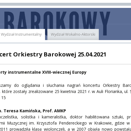
E
MUS+
ER
Wydział Instrumentalny
Wydział Wokalno-Aktorski
A
cert Orkiestry Barokowej 25.04.2021
rty instrumentalne XVIII-wiecznej Europy
PNI
szamy do oglądania i słuchania nagrań koncertu Orkiestry Bar
które zostały zrealizowane 25 kwietnia 2021 r. w Auli Florianka, ul.
 15
EKTÓW
b. Teresa Kamińska, Prof. AMKP
czelistka, solistka i kameralistka, doktor habilitowana sztuki, p
mii Muzycznej im. Krzysztofa Pendereckiego w Krakowie, gdzie w 
ZNE
2011 prowadziła klasę wiolonczeli, a w 2007 objęła nowo powstałą