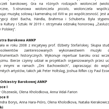
nczeli barokowej. Gra na różnych rodzajach wiolonczel (wiolo
ryczne, 5-strunowa wiolonczela
piccolo
, wiolonczela współcz
jąc muzykę solową i kameralną od XVII w. po współczesność. Jest 
krypcji dzieł Bacha, Händla, Brahmsa i Schuberta. Była stypen
ra Kultury i Sztuki. W 2019 r. otrzymała odznakę honorową „Zasłuż
 Polskiej”.
stra Barokowa AMKP
ła w roku 2008 z inicjatywy prof. Elżbiety Stefańskiej. Skupia st
solwentów zainteresowanych wykonawstwem muzyki d
strumentach historycznych. Wykonuje repertuar baroku oraz wcz
cyzmu. Bierze czynny udział w projektach organizowanych przez uc
y innymi w ramach „Dni Bachowskich”, zapraszając do wspó
itych artystów, takich jak Peter Holtslag, Joshua Rifkin czy Paul Ess
 Orkiestry Barokowej AMKP
pce I
 Olszewski, Olena Kholodkova, Anna Vidal-Farion
pce II
ndra Borys, Anna Hara-Pióro, Olena Kholodkova, Natalia Kierakowic
ki