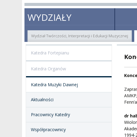
O NAS
ORGANY UCZELNI
PROJEKTY BADAWCZ
ERAS
WYDZIAŁY
PATRON
WŁADZE
EWALUACJA
POW
Wydział Twórczości, Interpretacji i Edukacji Muzycznej
KADRA PEDAGOGICZNA
WYDZIAŁY
JAKOŚĆ KSZTAŁCENI
Katedra Fortepianu
Kon
WYBORY
JEDNOSTKI NAUKOWE
NOSTRYFIKACJA
DYPLOMÓW
Katedra Organów
DOKTORATY HC
OGÓLNOUCZELNIANY
Konce
ZESPÓŁ DYDAKTYCZNY
NOSTRYFIKACJA STO
Katedra Muzyki Dawnej
PROFESURY HONOROWE
Zapra
SZKOŁA DOKTORSKA
POSTĘPOWANIA
AMKP, 
AWANSOWE
Aktualności
Fenn’a
EXCELLENCE IN TEACHING
STUDIA PODYPLOMOWE
POTWIERDZANIE EF
Pracownicy Katedry
dr ha
MAGNUS IN DOCTRINA
UCZENIA SIĘ
Wiolon
ADMINISTRACJA
Akade
Współpracownicy
ORKIESTRY AKADEMICKIE
DOKUMENTY PUBLIC
1994-