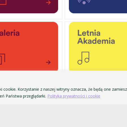
ki cookie. Korzystanie z naszej witryny oznacza, że będą one zamie
OCHRONA DANYCH OSOBOWYCH
ofa Pendereckiego w Krakowie
ń Państwa przeglądarki.
Polityka prywatności i cookie
POLITYKA PRYWATNOŚCI I COOKIES
DOSTĘPNOŚĆ
ZAMÓWIENIA PUBLICZNE
SYSTEM IDENTYFIKACJI WIZUALNEJ
PRAWO UCZELNIANE