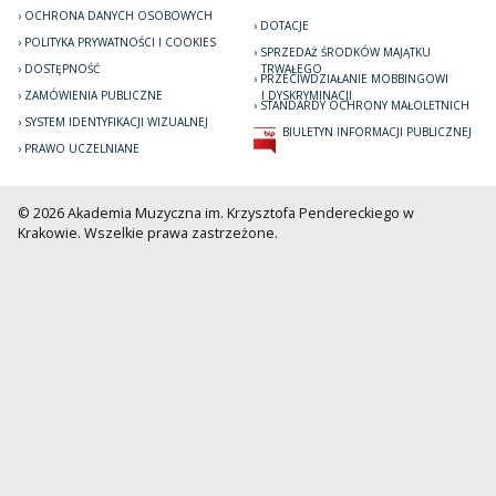
OCHRONA DANYCH OSOBOWYCH
DOTACJE
POLITYKA PRYWATNOŚCI I COOKIES
SPRZEDAŻ ŚRODKÓW MAJĄTKU
DOSTĘPNOŚĆ
TRWAŁEGO
PRZECIWDZIAŁANIE MOBBINGOWI
ZAMÓWIENIA PUBLICZNE
I DYSKRYMINACJI
STANDARDY OCHRONY MAŁOLETNICH
SYSTEM IDENTYFIKACJI WIZUALNEJ
BIULETYN INFORMACJI PUBLICZNEJ
PRAWO UCZELNIANE
© 2026 Akademia Muzyczna im. Krzysztofa Pendereckiego w
Krakowie. Wszelkie prawa zastrzeżone.