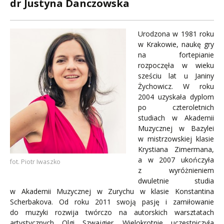
dr Justyna Danczowska
Urodzona w 1981 roku
w Krakowie, naukę gry
na fortepianie
rozpoczęła w wieku
sześciu lat u Janiny
Żychowicz. W roku
2004 uzyskała dyplom
po czteroletnich
studiach w Akademii
Muzycznej w Bazylei
w mistrzowskiej klasie
Krystiana Zimermana,
a w 2007 ukończyła
fot. Piotr Iwaszko
z wyróżnieniem
dwuletnie studia
w Akademii Muzycznej w Zurychu w klasie Konstantina
Scherbakova. Od roku 2011 swoją pasję i zamiłowanie
do muzyki rozwija twórczo na autorskich warsztatach
artystycznych Olgi Szwajgier. Wielokrotnie uczestniczyła