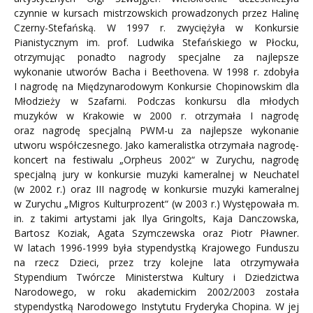
czynnie w kursach mistrzowskich prowadzonych przez Halinę
Czerny-Stefańską. W 1997 r. zwyciężyła w Konkursie
Pianistycznym im. prof. Ludwika Stefańskiego w Płocku,
otrzymując ponadto nagrody specjalne za najlepsze
wykonanie utworów Bacha i Beethovena. W 1998 r. zdobyła
I nagrodę na Międzynarodowym Konkursie Chopinowskim dla
Młodzieży w Szafarni. Podczas konkursu dla młodych
muzyków w Krakowie w 2000 r. otrzymała I nagrodę
oraz nagrodę specjalną PWM-u za najlepsze wykonanie
utworu współczesnego. Jako kameralistka otrzymała nagrodę-
koncert na festiwalu „Orpheus 2002“ w Zurychu, nagrodę
specjalną jury w konkursie muzyki kameralnej w Neuchatel
(w 2002 r.) oraz III nagrodę w konkursie muzyki kameralnej
w Zurychu „Migros Kulturprozent“ (w 2003 r.) Występowała m.
in. z takimi artystami jak Ilya Gringolts, Kaja Danczowska,
Bartosz Koziak, Agata Szymczewska oraz Piotr Pławner.
W latach 1996-1999 była stypendystką Krajowego Funduszu
na rzecz Dzieci, przez trzy kolejne lata otrzymywała
Stypendium Twórcze Ministerstwa Kultury i Dziedzictwa
Narodowego, w roku akademickim 2002/2003 została
stypendystką Narodowego Instytutu Fryderyka Chopina. W jej