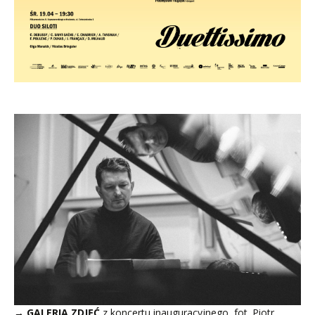
→ GALERIA ZDJĘĆ
z koncertu inauguracyjnego, fot. Piotr