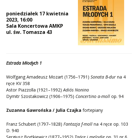
poniedziałek 17 kwietnia
2023, 16:00
Sala Koncertowa
AMKP
ul. św. Tomasza 43
Estrada Młodych 1
Wolfgang Amadeusz Mozart (1756–1791)
Sonata B-dur
na 4
ręce KV 358
Astor Piazzolla (1921–1992)
Adiós Nonino
Dymitr Szostakowicz (1906–1975)
Concertino a-moll
op. 94
Zuzanna Gawrońska / Julia Czajka
fortepiany
Franz Schubert (1797–1828)
Fantazja f-moll
na 4 ręce op. 103
D. 940
Sergiusz Bortkiewicz (1877–1952)
Tańce i melodie
op. 31 nr 6