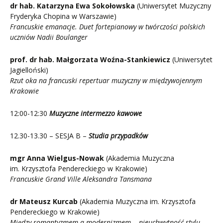
dr hab. Katarzyna Ewa Sokołowska
(Uniwersytet Muzyczny
Fryderyka Chopina w Warszawie)
Francuskie emanacje. Duet fortepianowy w twórczości polskich
uczniów Nadii Boulanger
prof. dr hab. Małgorzata Woźna-Stankiewicz
(Uniwersytet
Jagielloński)
Rzut oka na francuski repertuar muzyczny w międzywojennym
Krakowie
12:00-12:30
Muzyczne intermezzo kawowe
12.30-13.30 – SESJA B –
Studia przypadków
mgr Anna Wielgus-Nowak
(Akademia Muzyczna
im. Krzysztofa Pendereckiego w Krakowie)
Francuskie Grand Ville Aleksandra Tansmana
dr Mateusz Kurcab
(Akademia Muzyczna im. Krzysztofa
Pendereckiego w Krakowie)
Między romantyzmem a modernizmem
–
nieuchwytność stylu