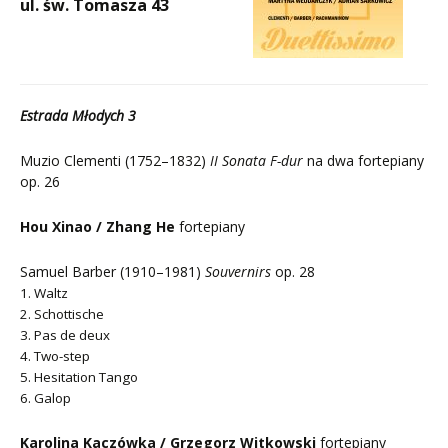
ul. św. Tomasza 43
Estrada Młodych 3
Muzio Clementi (1752–1832)
II Sonata F-dur
na dwa fortepiany
op. 26
Hou Xinao / Zhang He
fortepiany
Samuel Barber (1910–1981)
Souvernirs
op. 28
1. Waltz
2. Schottische
3. Pas de deux
4. Two-step
5. Hesitation Tango
6. Galop
Karolina Kaczówka / Grzegorz Witkowski
fortepiany