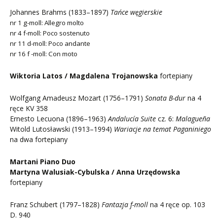
Johannes Brahms (1833–1897)
Tańce węgierskie
nr 1 g-moll: Allegro molto
nr 4 f-moll: Poco sostenuto
nr 11 d-moll: Poco andante
nr 16 f -moll: Con moto
Wiktoria Latos / Magdalena Trojanowska
fortepiany
Wolfgang Amadeusz Mozart (1756–1791)
Sonata B-dur
na 4
ręce KV 358
Ernesto Lecuona (1896–1963)
Andalucía Suite
cz. 6:
Malagueña
Witold Lutosławski (1913–1994)
Wariacje na temat Paganiniego
na dwa fortepiany
Martani Piano Duo
Martyna Walusiak-Cybulska / Anna Urzędowska
fortepiany
Franz Schubert (1797–1828)
Fantazja f-moll
na 4 ręce op. 103
D. 940