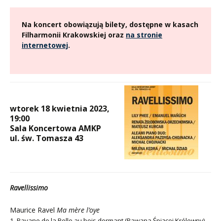
Na koncert obowiązują bilety, dostępne w kasach
Filharmonii Krakowskiej oraz
na stronie
internetowej
.
wtorek 18 kwietnia 2023,
19:00
Sala Koncertowa AMKP
ul. św. Tomasza 43
Ravellissimo
Maurice Ravel
Ma mère l’oye
1. Pavane de la Belle au bois dormant (Pawana Śpiącej Królewny)