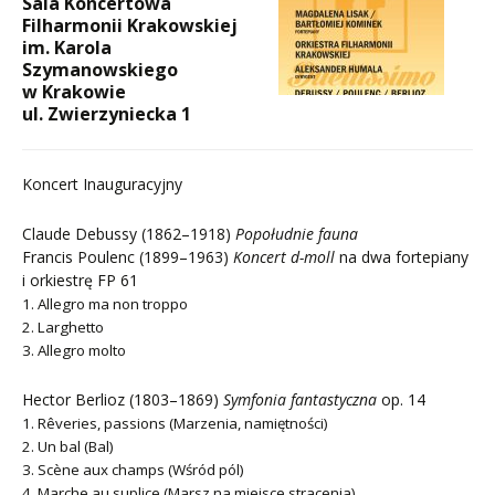
Sala Koncertowa
Filharmonii Krakowskiej
im. Karola
Szymanowskiego
w Krakowie
ul. Zwierzyniecka 1
Koncert Inauguracyjny
Claude Debussy (1862–1918)
Popołudnie fauna
Francis Poulenc (1899–1963)
Koncert d-moll
na dwa fortepiany
i orkiestrę FP 61
1. Allegro ma non troppo
2. Larghetto
3. Allegro molto
Hector Berlioz (1803–1869)
Symfonia fantastyczna
op. 14
1. Rêveries, passions (Marzenia, namiętności)
2. Un bal (Bal)
3. Scène aux champs (Wśród pól)
4. Marche au suplice (Marsz na miejsce stracenia)