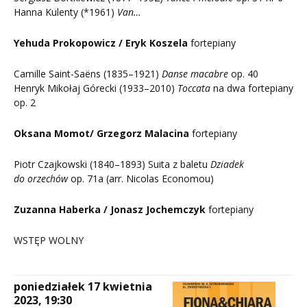
Hanna Kulenty (*1961)
Van…
Yehuda Prokopowicz / Eryk Koszela
fortepiany
Camille Saint-Saëns (1835–1921)
Danse macabre
op. 40
Henryk Mikołaj Górecki (1933–2010)
Toccata
na dwa fortepiany
op. 2
Oksana Momot/ Grzegorz Malacina
fortepiany
Piotr Czajkowski (1840–1893) Suita z baletu
Dziadek
do orzechów
op. 71a (arr. Nicolas Economou)
Zuzanna Haberka / Jonasz Jochemczyk
fortepiany
WSTĘP WOLNY
poniedziałek 17 kwietnia
2023, 19:30