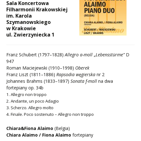
Sala Koncertowa
Filharmonii Krakowskiej
im. Karola
Szymanowskiego
w Krakowie
ul. Zwierzyniecka 1
Franz Schubert (1797–1828)
Allegro a-moll
„
Lebensstürme”
D
947
Roman Maciejewski (1910–1998)
Oberek
Franz Liszt (1811–1886)
Rapsodia węgierska
nr 2
Johannes Brahms (1833–1897)
Sonata f-moll
na dwa
fortepiany op. 34b
1. Allegro non troppo
2. Andante, un poco Adagio
3. Scherzo. Allegro molto
4. Finale. Poco sostenuto – Allegro non troppo
Chiara&Fiona Alaimo
(Belgia)
Chiara Alaimo / Fiona Alaimo
fortepiany