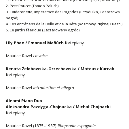
2. Petit Poucet (Tomcio Paluch)
3. Laideronette, Impératrice des Pagodes (Brzydulka, Cesarzowa
pagód)
4. Les entrétiens de la Belle et de la Bête (Rozmowy Pięknej i Bestii)
5. Le jardin féerique (Zaczarowany ogród)
Lily Phee / Emanuel Maňúch
fortepiany
Maurice Ravel
La valse
Renata Żełobowska-Orzechowska / Mateusz Kurcab
fortepiany
Maurice Ravel
Introduction et allegro
Aleami Piano Duo
Aleksandra Pazdyga-Chojnacka / Michał Chojnacki
fortepiany
Maurice Ravel (1875–1937)
Rhapsodie espagnole