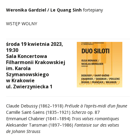
Weronika Gardziel / Le Quang Sinh
fortepiany
WSTĘP WOLNY
środa 19 kwietnia 2023,
19:30
Sala Koncertowa
Filharmonii Krakowskiej
im. Karola
Szymanowskiego
w Krakowie
ul. Zwierzyniecka 1
Claude Debussy (1862–1918)
Prélude à l’après-midi d’un faune
Camille Saint-Saëns (1835–1921)
Scherzo
op. 87
Emmanuel Chabrier (1841–1894)
Trois valses romantiques
Aleksander Tansman (1897–1986)
Fantaisie sur des valses
de Johann Strauss