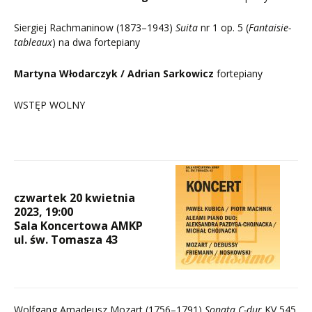
Siergiej Rachmaninow (1873–1943)
Suita
nr 1 op. 5 (
Fantaisie-
tableaux
) na dwa fortepiany
Martyna Włodarczyk / Adrian Sarkowicz
fortepiany
WSTĘP WOLNY
czwartek 20 kwietnia
2023, 19:00
Sala Koncertowa AMKP
ul. św. Tomasza 43
Wolfgang Amadeusz Mozart (1756–1791)
Sonata C-dur
KV 545