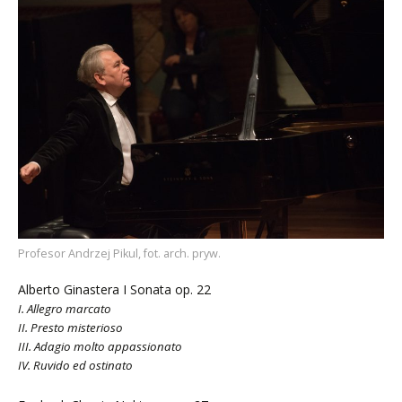
Profesor Andrzej Pikul, fot. arch. pryw.
Alberto Ginastera I Sonata op. 22
I. Allegro marcato
II. Presto misterioso
III. Adagio molto appassionato
IV. Ruvido ed ostinato