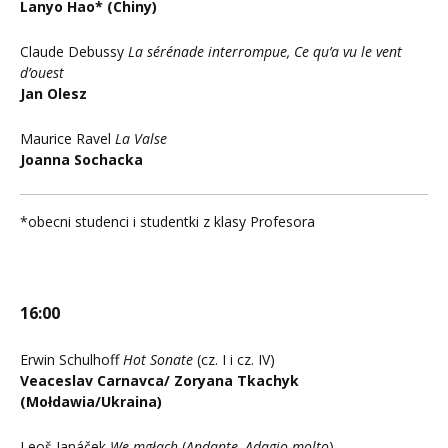
Lanyo Hao* (Chiny)
Claude Debussy
La sérénade interrompue, Ce qu’a vu le vent
d’ouest
Jan Olesz
Maurice Ravel
La Valse
Joanna Sochacka
*obecni studenci i studentki z klasy Profesora
16:00
Erwin Schulhoff
Hot Sonate
(cz. I i cz. IV)
Veaceslav Carnavca/ Zoryana Tkachyk
(Mołdawia/Ukraina)
Leoš Janáček
We mgłach
(
Andante, Adagio molto
)