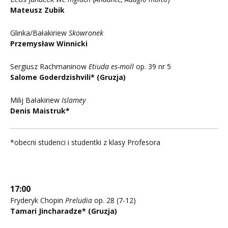
Mateusz Zubik
Glinka/Bałakiriew
Skowronek
Przemysław Winnicki
Sergiusz Rachmaninow
Etiuda es-moll
op. 39 nr 5
Salome Goderdzishvili* (Gruzja)
Milij Bałakiriew
Islamey
Denis Maistruk*
*obecni studenci i studentki z klasy Profesora
17:00
Fryderyk Chopin
Preludia
op. 28 (7-12)
Tamari Jincharadze* (Gruzja)