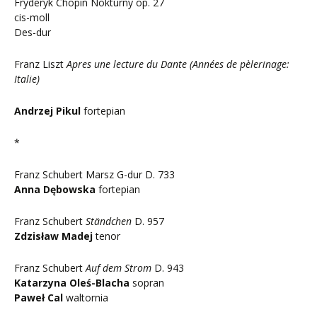
Fryderyk Chopin Nokturny op. 27
cis-moll
Des-dur
Franz Liszt
Apres une lecture du Dante (Années de pèlerinage:
Italie)
Andrzej Pikul
fortepian
*
Franz Schubert Marsz G-dur D. 733
Anna Dębowska
fortepian
Franz Schubert
Ständchen
D. 957
Zdzisław Madej
tenor
Franz Schubert
Auf dem Strom
D. 943
Katarzyna Oleś-Blacha
sopran
Paweł Cal
waltornia