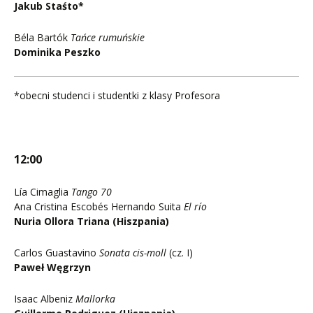
Jakub Staśto*
Béla Bartók
Tańce rumuńskie
Dominika Peszko
*obecni studenci i studentki z klasy Profesora
12:00
Lía Cimaglia
Tango 70
Ana Cristina Escobés Hernando Suita
El río
Nuria Ollora Triana (Hiszpania)
Carlos Guastavino
Sonata cis-moll
(cz. I)
Paweł Węgrzyn
Isaac Albeniz
Mallorka