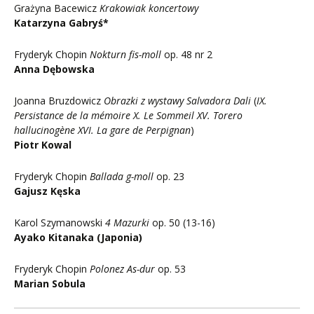
Grażyna Bacewicz
Krakowiak koncertowy
Katarzyna Gabryś*
Fryderyk Chopin
Nokturn fis-moll
op. 48 nr 2
Anna Dębowska
Joanna Bruzdowicz
Obrazki z wystawy Salvadora Dali
(
IX.
Persistance de la mémoire X. Le Sommeil XV. Torero
hallucinogène XVI. La gare de Perpignan
)
Piotr Kowal
Fryderyk Chopin
Ballada g-moll
op. 23
Gajusz Kęska
Karol Szymanowski
4 Mazurki
op. 50 (13-16)
Ayako Kitanaka (Japonia)
Fryderyk Chopin
Polonez As-dur
op. 53
Marian Sobula