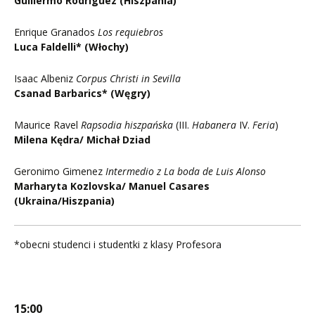
Guillermo Rodriguez (Hiszpania)
Enrique Granados
Los requiebros
Luca Faldelli* (Włochy)
Isaac Albeniz
Corpus Christi in Sevilla
Csanad Barbarics* (Węgry)
Maurice Ravel
Rapsodia hiszpańska
(III.
Habanera
IV.
Feria
)
Milena Kędra/ Michał Dziad
Geronimo Gimenez
Intermedio z La boda de Luis Alonso
Marharyta Kozlovska/ Manuel Casares
(Ukraina/Hiszpania)
*obecni studenci i studentki z klasy Profesora
15:00