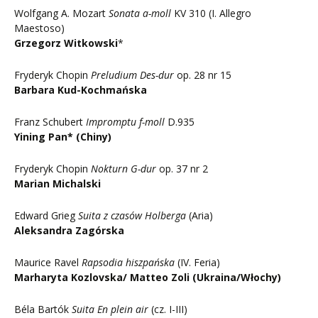
Wolfgang A. Mozart
Sonata a-moll
KV 310 (I. Allegro
Maestoso)
Grzegorz Witkowski
*
Fryderyk Chopin
Preludium Des-dur
op. 28 nr 15
Barbara Kud-Kochmańska
Franz Schubert
Impromptu f-moll
D.935
Yining Pan* (Chiny)
Fryderyk Chopin
Nokturn G-dur
op. 37 nr 2
Marian Michalski
Edward Grieg
Suita z czasów Holberga
(Aria)
Aleksandra Zagórska
Maurice Ravel
Rapsodia hiszpańska
(IV. Feria)
Marharyta Kozlovska/ Matteo Zoli (Ukraina/Włochy)
Béla Bartók
Suita En plein air
(cz. I-III)