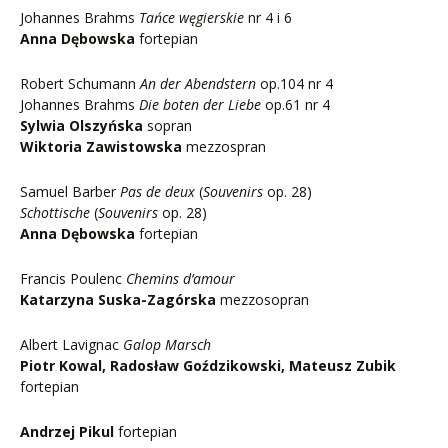
Johannes Brahms
Tańce węgierskie
nr 4 i 6
Anna Dębowska
fortepian
Robert Schumann
An der Abendstern
op.104 nr 4
Johannes Brahms
Die boten der Liebe
op.61 nr 4
Sylwia Olszyńska
sopran
Wiktoria Zawistowska
mezzospran
Samuel Barber
Pas de deux
(
Souvenirs
op. 28)
Schottische
(
Souvenirs
op. 28)
Anna Dębowska
fortepian
Francis Poulenc
Chemins d’amour
Katarzyna Suska-Zagórska
mezzosopran
Albert Lavignac
Galop Marsch
Piotr Kowal, Radosław Goździkowski, Mateusz Zubik
fortepian
Andrzej Pikul
fortepian