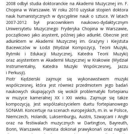
2008 odbył studia doktoranckie na Akademii Muzycznej im. F.
Chopina w Warszawie. W roku 2010 uzyskał stopień doktora
nauk humanistycznych w dyscyplinie nauk o sztuce. W latach
2007-2012 był pracownikiem naukowo-dydaktycznym
Uniwersytetu Muzycznego Fryderyka Chopina w Warszawie,
początkowo jako asystent, później jako adiunkt. Obecnie jest
adiunktem w Akademii Muzycznej im. Grażyny i Kiejstuta
Bacewiczów w Łodzi (Wydział Kompozycji, Teorii Muzyki,
Rytmiki i Edukacji Muzycznej, Katedra Teorii Muzyki)
oraz asystentem w Akademii Muzycznej w Krakowie (Wydział
Instrumentalny, Katedra Muzyki Współczesnej, Jazzu
i Perkusji).
Piotr Kędzierski zajmuje się wykonawstwem muzyki
współczesnej, która jest również przedmiotem jego badań
naukowych skupiających się wokół problematyki fortepianu
w muzyce kameralnej XX i XXI wieku. Zajmuje się także
kompozycją. Jest współzałożycielem duetu fortepianowego
SONAMI. Koncertuje na scenach europejskich, m. in. w Polsce,
Niemczech, Holandii, Luksemburgu, Austrii, Szwajcarii i Anglii
oraz na festiwalach muzycznych w Dartington, Bayreuth,
Bonn, Warszawie. Pianista dokonał prawykonań oraz nagrań