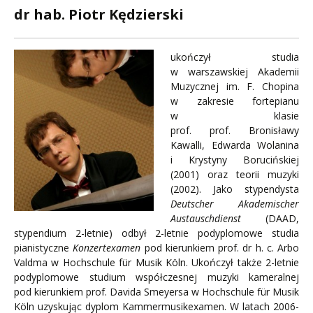
dr hab. Piotr Kędzierski
ukończył studia
w warszawskiej Akademii
Muzycznej im. F. Chopina
w zakresie fortepianu
w klasie
prof. prof. Bronisławy
Kawalli, Edwarda Wolanina
i Krystyny Borucińskiej
(2001) oraz teorii muzyki
(2002). Jako stypendysta
Deutscher Akademischer
Austauschdienst
(DAAD,
stypendium 2-letnie) odbył 2-letnie podyplomowe studia
pianistyczne
Konzertexamen
pod kierunkiem prof. dr h. c. Arbo
Valdma w Hochschule für Musik Köln. Ukończył także 2-letnie
podyplomowe studium współczesnej muzyki kameralnej
pod kierunkiem prof. Davida Smeyersa w Hochschule für Musik
Köln uzyskując dyplom Kammermusikexamen. W latach 2006-