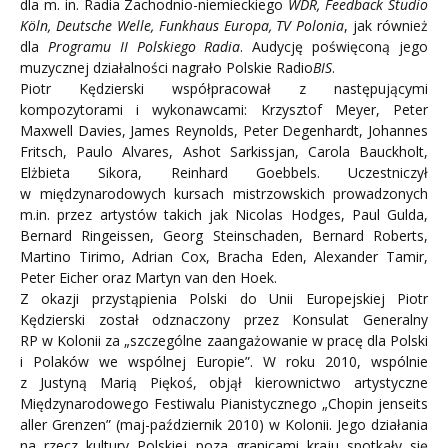
dla m. in. Radia Zachodnio-niemieckiego
WDR, Feedback Studio
Köln, Deutsche Welle, Funkhaus Europa, TV Polonia
, jak również
dla
Programu II Polskiego Radia
. Audycję poświęconą jego
muzycznej działalności nagrało Polskie Radio
BIS
.
Piotr Kędzierski współpracował z następującymi
kompozytorami i wykonawcami: Krzysztof Meyer, Peter
Maxwell Davies, James Reynolds, Peter Degenhardt, Johannes
Fritsch, Paulo Alvares, Ashot Sarkissjan, Carola Bauckholt,
Elżbieta Sikora, Reinhard Goebbels. Uczestniczył
w międzynarodowych kursach mistrzowskich prowadzonych
m.in. przez artystów takich jak Nicolas Hodges, Paul Gulda,
Bernard Ringeissen, Georg Steinschaden, Bernard Roberts,
Martino Tirimo, Adrian Cox, Bracha Eden, Alexander Tamir,
Peter Eicher oraz Martyn van den Hoek.
Z okazji przystąpienia Polski do Unii Europejskiej Piotr
Kędzierski został odznaczony przez Konsulat Generalny
RP w Kolonii za „szczególne zaangażowanie w pracę dla Polski
i Polaków we wspólnej Europie”. W roku 2010, wspólnie
z Justyną Marią Piękoś, objął kierownictwo artystyczne
Międzynarodowego Festiwalu Pianistycznego „Chopin jenseits
aller Grenzen” (maj-październik 2010) w Kolonii. Jego działania
na rzecz kultury Polskiej poza granicami kraju spotkały się