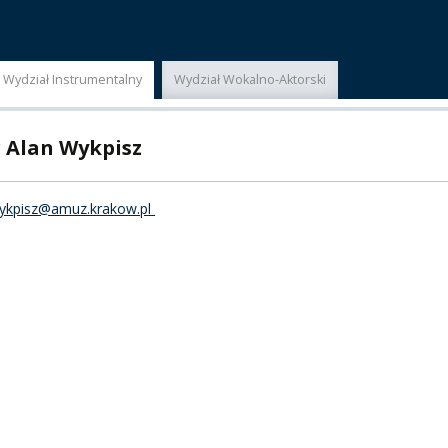
ER
Wydział Instrumentalny
Wydział Wokalno-Aktorski
A
 Alan Wykpisz
wykpisz@amuz.krakow.pl
PNI
EKTÓW
ZNE