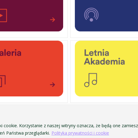
OCHRONA DANYCH OSOBOWYCH
ofa Pendereckiego w Krakowie
POLITYKA PRYWATNOŚCI I COOKIES
ki cookie. Korzystanie z naszej witryny oznacza, że będą one zamie
DOSTĘPNOŚĆ
ń Państwa przeglądarki.
Polityka prywatności i cookie
ZAMÓWIENIA PUBLICZNE