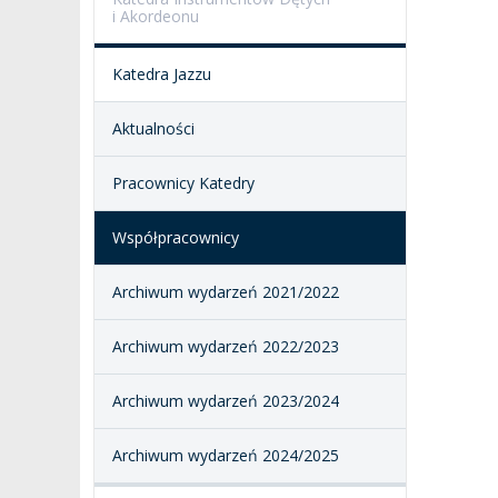
i Akordeonu
SALE KONCERTOWE
BIBLIOTEKA
Katedra Jazzu
BRANDBOOK
PENDERECKI ACADEMY
PRESS
Aktualności
DOSTĘPNOŚĆ
DOM STUDENCKI
Pracownicy Katedry
Współpracownicy
Archiwum wydarzeń 2021/2022
Archiwum wydarzeń 2022/2023
Archiwum wydarzeń 2023/2024
Archiwum wydarzeń 2024/2025