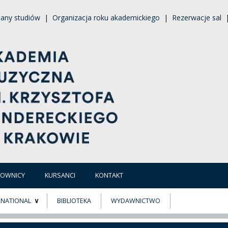
lany studiów
|
Organizacja roku akademickiego
|
Rezerwacje sal
COWNICY
KURSANCI
KONTAKT
RNATIONAL
BIBLIOTEKA
WYDAWNICTWO
E
MUS+