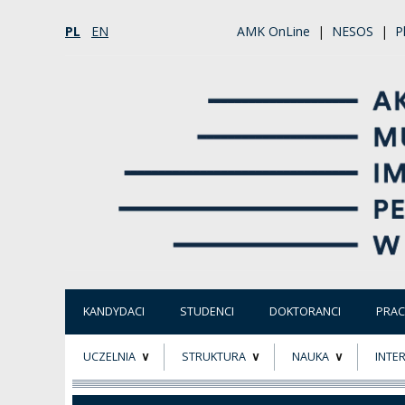
PL
EN
AMK OnLine
|
NESOS
|
P
KANDYDACI
STUDENCI
DOKTORANCI
PRA
UCZELNIA
STRUKTURA
NAUKA
INTE
O NAS
ORGANY UCZELNI
PROJEKTY BADAWCZ
ERAS