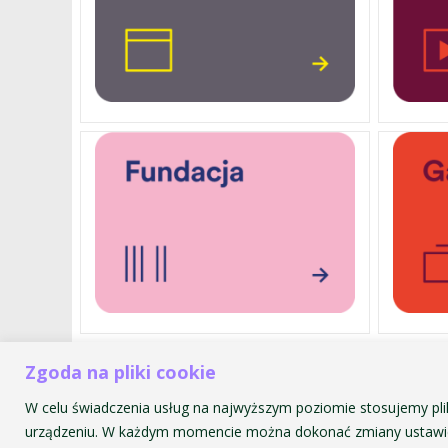
Zgoda na pliki cookie
Akademia Muzyczna im. Krzyszt
ul. św. Tomasza 43
W celu świadczenia usług na najwyższym poziomie stosujemy pli
31-027 Kraków
urządzeniu. W każdym momencie można dokonać zmiany ustawie