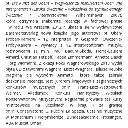
pt.
Die Kunst des Übens – Wegweiser zu inspiriertem Üben und
Interpretieren
(
Sztuka ćwiczenia – wskazówki do stymulowanego
ćwiczenia i interpretowani
a, Wilhelmshaven 2007),
która otrzymała znakomite recenzje w fachowej prasie
i w radiu. We wrześniu 2012 r. ukazała się w wydawnictwie
Bärenreiterverlag nowa książka jego autorstwa pt. Üben-
Proben-Karriere – 12 Interpreten im Gespräch (Ćwiczenie-
Próby-Kariera – wywiady z 12 interpretatorami muzyki,
rozmówcami są m.in. Paul Badura-Skoda, Pierre-Laurent
Aimard, Christian Tetzlaff, Tabea Zimmermann, Annette Dasch
i Jörg Widmann). Z okazji Roku Wagnerowskiego 2013 wydał
płytę CD z utworami Wagnera, Liszta-Wagnera i Juliusa Reubke
(nagraną dla wytwórni Animato), która także zebrała
doskonałe recenzje. Jest jurorem krajowych i zagranicznych
konkursów muzycznych (m.in. Franz-Liszt-Wettbewerb
Weimar, Akademicki Konkurs Pianistyczny Włoskich
Konserwatoriów Muzycznych). Regularnie prowadzi też kursy
mistrzowskie na uczelniach w kraju i za granicą
(m.in. Conservatorio G. Puccini La Spezia, uczelnie muzyczne
w Monachium i Norymberdze, Bundesakademie Trossingen,
ABA Muscat Oman).