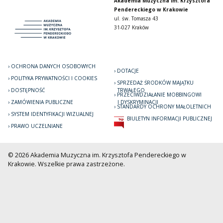
Akademia Muzyczna im. Krzysztofa
Pendereckiego w Krakowie
ul. św. Tomasza 43
31-027 Kraków
OCHRONA DANYCH OSOBOWYCH
DOTACJE
POLITYKA PRYWATNOŚCI I COOKIES
SPRZEDAŻ ŚRODKÓW MAJĄTKU
DOSTĘPNOŚĆ
TRWAŁEGO
PRZECIWDZIAŁANIE MOBBINGOWI
ZAMÓWIENIA PUBLICZNE
I DYSKRYMINACJI
STANDARDY OCHRONY MAŁOLETNICH
SYSTEM IDENTYFIKACJI WIZUALNEJ
BIULETYN INFORMACJI PUBLICZNEJ
PRAWO UCZELNIANE
© 2026 Akademia Muzyczna im. Krzysztofa Pendereckiego w
Krakowie. Wszelkie prawa zastrzeżone.