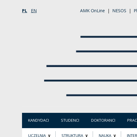
PL
EN
AMK OnLine
|
NESOS
|
P
KANDYDACI
STUDENCI
DOKTORANCI
PRA
UCZELNIA
STRUKTURA
NAUKA
INTE