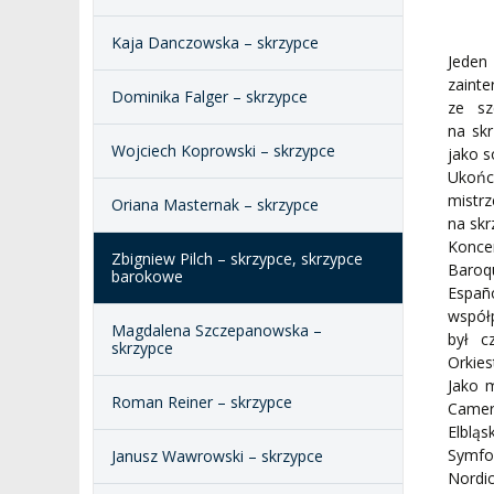
DOKUMENTY PUBLIC
I CHÓR AMKP
RZECZNICY
DRUGIEJ KATEGORII
Kaja Danczowska – skrzypce
Jeden
SALE KONCERTOWE
BIBLIOTEKA
zaint
Dominika Falger – skrzypce
ze sz
BRANDBOOK
PENDERECKI ACADEMY
na skr
PRESS
Wojciech Koprowski – skrzypce
jako s
Ukońc
DOSTĘPNOŚĆ
mistr
DOM STUDENCKI
Oriana Masternak – skrzypce
na sk
Koncer
Zbigniew Pilch – skrzypce, skrzypce
Baroq
barokowe
Españ
współ
Magdalena Szczepanowska –
był c
skrzypce
Orkies
Jako 
Roman Reiner – skrzypce
Camer
Elblą
Symfon
Janusz Wawrowski – skrzypce
Nordic