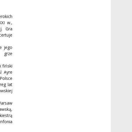
rokich
XI w.,
j. Gra
certuje
e jego
w grze
 fiński
l Ayre
 Polsce
eg lat
wskiej
Warsaw
awską,
iestrą
infonia