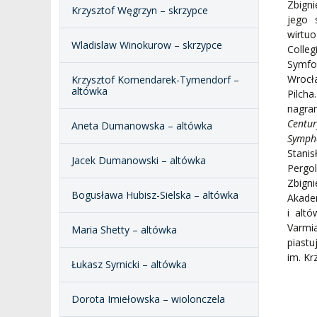
Zbign
Krzysztof Węgrzyn – skrzypce
jego 
wirtu
Wladislaw Winokurow – skrzypce
Colleg
Symfo
Wrocł
Krzysztof Komendarek-Tymendorf –
altówka
Pilcha
nagra
Centur
Aneta Dumanowska – altówka
Symph
Stanis
Jacek Dumanowski – altówka
Pergol
Zbign
Bogusława Hubisz-Sielska – altówka
Akade
i alt
Varmi
Maria Shetty – altówka
piast
im. Kr
Łukasz Syrnicki – altówka
Dorota Imiełowska – wiolonczela