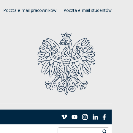
|
Poczta e-mail pracowników
|
Poczta e-mail studentów