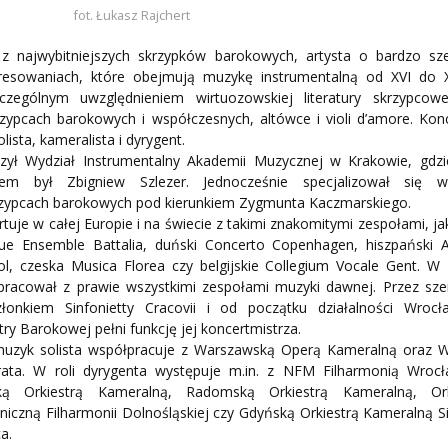
ZNE
fot. Łukasz Rajchert
 z najwybitniejszych skrzypków barokowych, artysta o bardzo sze
eresowaniach, które obejmują muzykę instrumentalną od XVI do X
czególnym uwzględnieniem wirtuozowskiej literatury skrzypcowe
zypcach barokowych i współczesnych, altówce i violi d’amore. Kon
olista, kameralista i dyrygent.
zył Wydział Instrumentalny Akademii Muzycznej w Krakowie, gdzi
zem był Zbigniew Szlezer. Jednocześnie specjalizował się 
rzypcach barokowych pod kierunkiem Zygmunta Kaczmarskiego.
tuje w całej Europie i na świecie z takimi znakomitymi zespołami, jak
ue Ensemble Battalia, duński Concerto Copenhagen, hiszpański A
ol, czeska Musica Florea czy belgijskie Collegium Vocale Gent. W
pracował z prawie wszystkimi zespołami muzyki dawnej. Przez szer
złonkiem Sinfonietty Cracovii i od początku działalności Wrocła
try Barokowej pełni funkcję jej koncertmistrza.
muzyk solista współpracuje z Warszawską Operą Kameralną oraz 
ata. W roli dyrygenta występuje m.in. z NFM Filharmonią Wrocł
ską Orkiestrą Kameralną, Radomską Orkiestrą Kameralną, Ork
iczną Filharmonii Dolnośląskiej czy Gdyńską Orkiestrą Kameralną S
a.