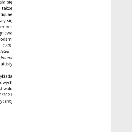
ła się
 także
tiquae
ały się
rmonii
gniewa
grodami
mu
17th-
řišek –
dmami
ttisty
ykłada
kowych
tiwalu
0/2021
ycznej