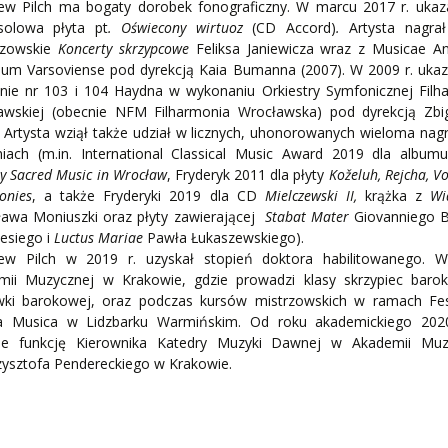
iew Pilch ma bogaty dorobek fonograficzny. W marcu 2017 r. ukaza
solowa płyta pt
. Oświecony wirtuoz
(CD Accord)
.
Artysta nagrał
ozowskie
Koncerty skrzypcowe
Feliksa Janiewicza wraz z Musicae An
ium Varsoviense pod dyrekcją Kaia Bumanna (2007). W 2009 r. ukaz
nie nr 103 i 104 Haydna w wykonaniu Orkiestry Symfonicznej Filha
awskiej (obecnie NFM Filharmonia Wrocławska) pod dyrekcją Zbi
. Artysta wziął także udział w licznych, uhonorowanych wieloma na
niach (m.in. International Classical Music Award 2019 dla albu
y Sacred Music in Wrocław
, Fryderyk 2011 dla płyty
Koželuh, Rejcha, Vo
onies
, a także Fryderyki 2019 dla CD
Mielczewski II,
krążka z
Wi
ława Moniuszki oraz płyty zawierającej
Stabat Mater
Giovanniego Ba
esiego i
Luctus Mariae
Pawła Łukaszewskiego).
iew Pilch w 2019 r. uzyskał stopień doktora habilitowa­nego. W
mii Muzycznej w Krakowie, gdzie prowadzi klasy skrzypiec baro
ówki barokowej, oraz podczas kursów mistrzowskich w ramach Fes
a Musica w Lidzbarku Warmińskim. Od roku akademickiego 202
uje funkcję Kierownika Katedry Muzyki Dawnej w Akademii Muz
zysztofa Pendereckiego w Krakowie.