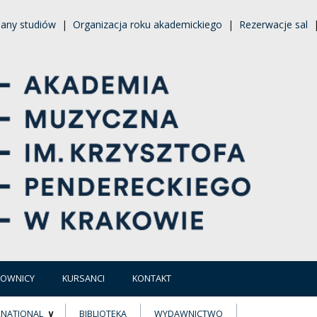
lany studiów
|
Organizacja roku akademickiego
|
Rezerwacje sal
COWNICY
KURSANCI
KONTAKT
RNATIONAL
BIBLIOTEKA
WYDAWNICTWO