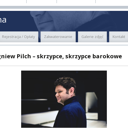
E
MUS+
na
ER
Rejestracja / Opłaty
Zakwaterowanie
Galerie zdjęć
Kontakt
A
gniew Pilch – skrzypce, skrzypce barokowe
PNI
EKTÓW