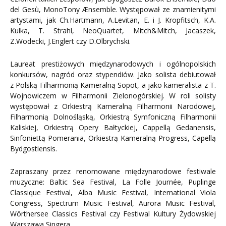
del Gesù, MonoTony Ænsemble. Występował ze znamienitymi
artystami, jak Ch.Hartmann, A.Levitan, E. i J. Kropfitsch, K.A.
Kulka, T. Strahl, NeoQuartet, Mitch&Mitch, Jacaszek,
Z.Wodecki, J.Englert czy D.Olbrychski.
Laureat prestiżowych międzynarodowych i ogólnopolskich
konkursów, nagród oraz stypendiów. Jako solista debiutował
z Polską Filharmonią Kameralną Sopot, a jako kameralista z T.
Wojnowiczem w Filharmonii Zielonogórskiej. W roli solisty
występował z Orkiestrą Kameralną Filharmonii Narodowej,
Filharmonią Dolnośląską, Orkiestrą Symfoniczną Filharmonii
Kaliskiej, Orkiestrą Opery Bałtyckiej, Cappellą Gedanensis,
Sinfoniettą Pomerania, Orkiestrą Kameralną Progress, Capellą
Bydgostiensis.
Zapraszany przez renomowane międzynarodowe festiwale
muzyczne: Baltic Sea Festival, La Folle Journée, Puplinge
Classique Festival, Alba Music Festival, International Viola
Congress, Spectrum Music Festival, Aurora Music Festival,
Wörthersee Classics Festival czy Festiwal Kultury Żydowskiej
Warszawa Singera.