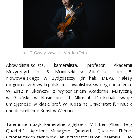
fot. G. Gawryszewski – Verden Foto
Altowiolista-solista, kameralista, profesor Akademii
Muzycznych im. S. Moniuszki w Gdańsku i im. F.
Nowowiejskiego w Bydgoszczy (dr hab. MBA). Należy
do grona czołowych polskich altowiolistów swojego pokolenia.
W 2012 r. ukończył z wyróżnieniem Akademię Muzyczną
w Gdańsku w klasie prof. I. Albrecht. Doskonalił swoje
umiejętności w klasie prof. W. Klosa na Universität für Musik
und darstellende Kunst w Wiedniu.
Tajemnice muzyki kameralnej zgłębiał u: V. Erben (Alban Berg
Quartett), Apollon Musagète Quartett, Quatuor Ebène.
Członek takich zespołów, jak Bydgoszcz Barok Ensemble, Duo