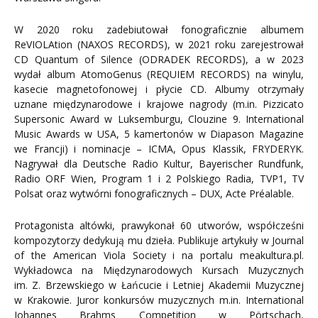
W 2020 roku zadebiutował fonograficznie albumem
ReVIOLAtion (NAXOS RECORDS), w 2021 roku zarejestrował
CD Quantum of Silence (ODRADEK RECORDS), a w 2023
wydał album AtomoGenus (REQUIEM RECORDS) na winylu,
kasecie magnetofonowej i płycie CD. Albumy otrzymały
uznane międzynarodowe i krajowe nagrody (m.in. Pizzicato
Supersonic Award w Luksemburgu, Clouzine 9. International
Music Awards w USA, 5 kamertonów w Diapason Magazine
we Francji) i nominacje – ICMA, Opus Klassik, FRYDERYK.
Nagrywał dla Deutsche Radio Kultur, Bayerischer Rundfunk,
Radio ORF Wien, Program 1 i 2 Polskiego Radia, TVP1, TV
Polsat oraz wytwórni fonograficznych – DUX, Acte Préalable.
Protagonista altówki, prawykonał 60 utworów, współcześni
kompozytorzy dedykują mu dzieła. Publikuje artykuły w Journal
of the American Viola Society i na portalu meakultura.pl.
Wykładowca na Międzynarodowych Kursach Muzycznych
im. Z. Brzewskiego w Łańcucie i Letniej Akademii Muzycznej
w Krakowie. Juror konkursów muzycznych m.in. International
Johannes Brahms Competition w Pörtschach,