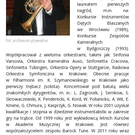
laureatem pierwszych
nagród, m.in. na:
Konkursie Instrumentów
Dętych Blaszanych
we Wrocławiu (1989),
Konkursie Zespołów
fot. archiwum prywatne
Kameralnych
w Bydgoszczy (1993).
Współpracował z wieloma orkiestrami, takimi jak: Sinfonia
Varsovia, Orkiestra Kameralna Auxo, Sinfonietta Cracovia,
Sinfonietta Tübingen, Orkiestra Opery w Stuttgarcie, Radiowa
Orkiestra Symfoniczna w Krakowie. Obecnie pracuje
w Filharmonii im. K. Szymanowskiego w Krakowie jako
pierwszy trębacz (solista). Koncertował pod batutą wielu
znakomitych dyrygentów, m. in.: L. Zagrosek, J. Semkow, S.
Skrowaczewski, K. Penderecki, K. Kord, W. Polianicko, A. Wit, E.
Krivine, G. Chmura, J. Kasprzyk, G. Nowak. W roku 2001 uzyskał
kwalifikacje I stopnia w dziedzinie instrumentalistki w zakresie
gry na trąbce. Od 1999 roku jest wykładowcą letnich Kursów
w Akademii Muzycznej w Krakowie. Jest również
współzałożycielem zespołu Barock Tune. W 2011 roku wraz