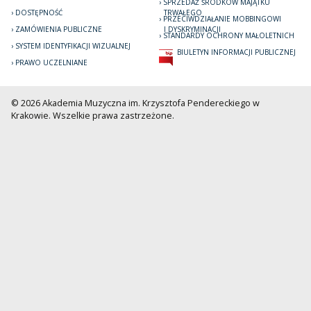
SPRZEDAŻ ŚRODKÓW MAJĄTKU
DOSTĘPNOŚĆ
TRWAŁEGO
PRZECIWDZIAŁANIE MOBBINGOWI
ZAMÓWIENIA PUBLICZNE
I DYSKRYMINACJI
STANDARDY OCHRONY MAŁOLETNICH
SYSTEM IDENTYFIKACJI WIZUALNEJ
BIULETYN INFORMACJI PUBLICZNEJ
PRAWO UCZELNIANE
© 2026 Akademia Muzyczna im. Krzysztofa Pendereckiego w
Krakowie. Wszelkie prawa zastrzeżone.