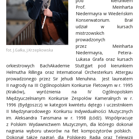
pod kierunkiem
Prof. Meinharta
Niedermayra w Wiedeńskim
Konserwatorium. Brał
udział w kursach
mistrzowskich
prowadzonych
przez Meinharta
fot. J.Gałka, J.Krzepkowska
Niedermayra, Petera-
Lukasa Grafa oraz kursach
orkiestrowych BachAkademie Stuttgart pod kierunkiem
Helmutha Rillinga oraz International Orchesterkurs Attergau
prowadzonego przez Sir Jehudi Menuhina. Jest laureatem
II nagrody na III Ogólnopolskim Konkursie Fletowym w r. 1995
(Kraków), wyróżnienia na IV Ogólnopolskim
Międzyuczelnianym Konkursie Zespołów Kameralnych w r.
1996 (Bydgoszcz) w kategorii kwintetu dętego i uczestnikiem
II Międzynarodowego Konkursu Indywidualności Muzycznych
im. Aleksandra Tansmana w r. 1998 (Łódź). Współpracuje
z Polskim Wydawnictwem Muzycznym, dla którego dokonał
nagrania wyboru utworów na flet kompozytorów polskich.
Dokonał także nagrań dla Polskiego Radia oraz Telewizji