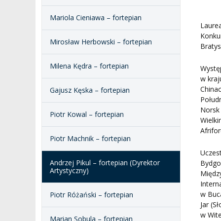
DOKUMENTY PUBLIC
I CHÓR AMKP
RZECZNICY
DRUGIEJ KATEGORII
Mariola Cieniawa – fortepian
Laurea
SALE KONCERTOWE
BIBLIOTEKA
Konkur
Mirosław Herbowski – fortepian
Bratys
BRANDBOOK
PENDERECKI ACADEMY
Milena Kędra – fortepian
PRESS
Wystę
w kraj
DOSTĘPNOŚĆ
Chinac
Gajusz Kęska – fortepian
DOM STUDENCKI
Połudn
Norsk 
Piotr Kowal – fortepian
Wielki
Afrifo
Piotr Machnik – fortepian
Uczest
Andrzej Pikul – fortepian (Dyrektor
Bydgo
Artystyczny)
Międz
Intern
w Buca
Piotr Różański – fortepian
Jar (S
w Wit
Marian Sobula – fortepian