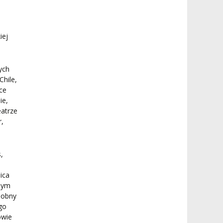
iej
ych
Chile,
ice
ie,
eatrze
r,
,
ica
znym
dobny
ego
owie