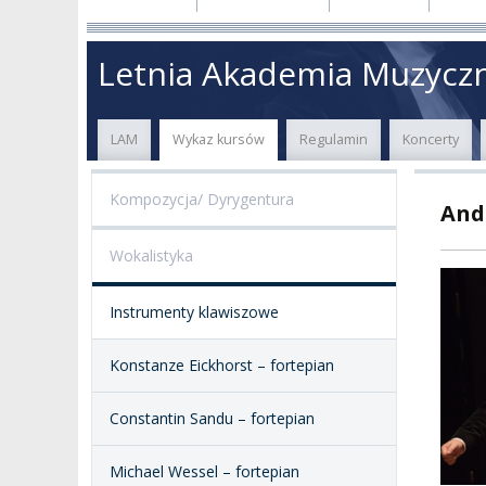
O NAS
ORGANY UCZELNI
PROJEKTY BADAWCZ
ERAS
Letnia Akademia Muzycz
PATRON
WŁADZE
EWALUACJA
POW
LAM
Wykaz kursów
Regulamin
Koncerty
KADRA PEDAGOGICZNA
WYDZIAŁY
JAKOŚĆ KSZTAŁCENI
Kompozycja/ Dyrygentura
Andr
WYBORY
JEDNOSTKI NAUKOWE
NOSTRYFIKACJA
DYPLOMÓW
Wokalistyka
DOKTORATY HC
OGÓLNOUCZELNIANY
ZESPÓŁ DYDAKTYCZNY
NOSTRYFIKACJA STO
Instrumenty klawiszowe
PROFESURY HONOROWE
SZKOŁA DOKTORSKA
POSTĘPOWANIA
AWANSOWE
Konstanze Eickhorst – fortepian
EXCELLENCE IN TEACHING
STUDIA PODYPLOMOWE
POTWIERDZANIE EF
Constantin Sandu – fortepian
MAGNUS IN DOCTRINA
UCZENIA SIĘ
ADMINISTRACJA
Michael Wessel – fortepian
ORKIESTRY AKADEMICKIE