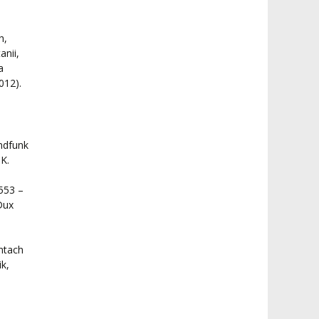
h,
anii,
a
012).
undfunk
K.
553 –
 Dux
ntach
k,