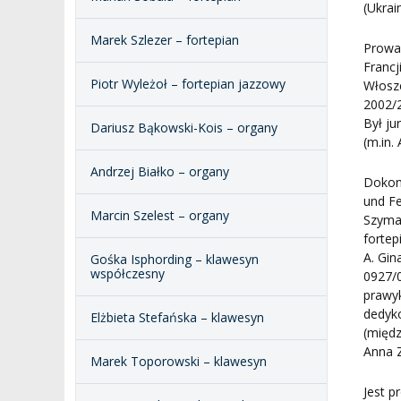
(Ukrai
Marek Szlezer – fortepian
Prowad
Francji
Piotr Wyleżoł – fortepian jazzowy
Włosze
2002/2
Był j
Dariusz Bąkowski-Kois – organy
(m.in.
Andrzej Białko – organy
Dokona
und F
Marcin Szelest – organy
Szyman
fortep
A. Gin
Gośka Isphording – klawesyn
współczesny
0927/0
prawy
dedyk
Elżbieta Stefańska – klawesyn
(międz
Anna 
Marek Toporowski – klawesyn
Jest 