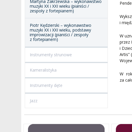
Martyna Zakrzewska – wykonawstwo
Pende
muzyki XX i XXI wieku (pianiści /
zespoły z fortepianem)
Wykszt
i mię
Piotr Kędzierski – wykonawstwo
muzyki XX i XXI wieku, podstawy
improwizacji (pianiści / zespoły
W uzna
z fortepianem)
przez 
i Dzi
Artis”
Instrumenty strunowe
Wojew
Kameralistyka
W rok
za cał
Instrumenty dęte
Jazz