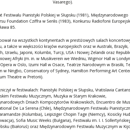
ZNE
Vasarego).
t Festiwalu Pianistyki Polskiej w Słupsku (1981), Międzynarodowego
su Foundation Cziffra w Senlis (1983), Konkursu Radiofonii Europejsk
ława 85.
pował na wszystkich kontynentach w prestiżowych salach koncertow
u, a także w większości krajów europejskich oraz w Australii, Brazylii, 
h, Izraelu, Japonii, Kolumbii, Turcji, USA i Nowej Zelandii oraz Republ
iowej Afryki (m. in. w Musikverein we Wiedniu, Wigmor Hall w Londyn
Opera w Oslo, Izumi Hall w Osace, Teatrze Narodowym w Brasilii, T
m w Ningbo, Conservatory of Sydney, Hamilton Performing Art Cente
rum Theatre w Pretorii).
niczył w festiwalach: Pianistyki Polskiej w Słupsku, Vratislavia Cantans
skim Festiwalu Muzycznym, Muzyka w Starym Krakowie,
ynarodowych Dniach Kompozytorów Krakowskich, Encuentro de Mus
ational De La Serena (Chile), Międzynarodowym Festiwalu Pianistyc
ramandze (Kolumbia), Leipiziger Chopin Tage (Niemcy), Kosicky Hu
łowacja), Sofia Music Weeks (Bułgaria), Festiwalu im. I. I. Sollertyński
ebsku (Białoruś) oraz Międzynarodowym Festiwalu Muzycznym w Kij