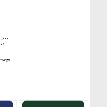
loria
łka
dowego