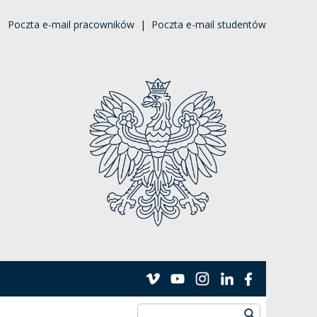
|
Poczta e-mail pracowników
|
Poczta e-mail studentów