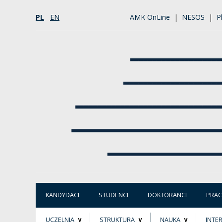
PL
EN
AMK OnLine
|
NESOS
|
P
KANDYDACI
STUDENCI
DOKTORANCI
PRA
UCZELNIA
STRUKTURA
NAUKA
INTE