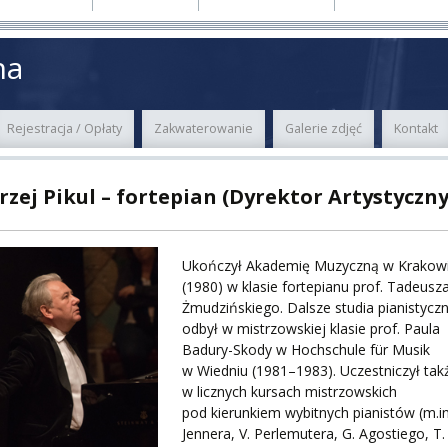
E
MUS+
na
ER
Rejestracja / Opłaty
Zakwaterowanie
Galerie zdjęć
Kontakt
A
zej Pikul – fortepian (Dyrektor Artystyczny
PNI
Ukończył Akademię Muzyczną w Krakow
(1980) w klasie fortepianu prof. Tadeusz
Żmudzińskiego. Dalsze studia pianistycz
odbył w mistrzowskiej klasie prof. Paula
Badury-Skody w Hochschule für Musik
w Wiedniu (1981–1983). Uczestniczył tak
EKTÓW
w licznych kursach mistrzowskich
pod kierunkiem wybitnych pianistów (m.in
Jennera, V. Perlemutera, G. Agostiego, T.