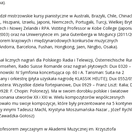
na).
ził mistrzowskie kursy pianistyczne w Australii, Brazylii, Chile, Chinac
, Hiszpanii, Izraelu, Japonii, Niemczech, Portugalii, Turcji, Wielkiej Bryt
ch i Nowej Zelandii i RPA. Vistiting Professor w Kobe College (Japoni
003) oraz na Uniwersytecie im. Jana Gutenberga w Moguncji (2011/2
urorem krajowych i międzynarodowych konkursów muzycznych
 Andorra, Barcelona, Fushan, Hongkong, Jaen, Ningbo, Osaka).
ł licznych nagrań dla Polskiego Radia i Telewizji, Österreichische R
ernsehen, Radio Suisse Romande oraz nagrań płytowych: Dux 0320 – 
owski: IV Symfonia koncertująca op. 60 i A. Tansman: Suita na 2
iany i orkiestrę (płyta uzyskała nagrodę KLASSIK HEUTE); Dux 0552/0
astera: Wszystkie dzieła fortepianowe, Dux 0929 – Franz Liszt: Italia;
928: F. Chopin: Polonezy). Ma w swoim dorobku polskie i światowe
konania utworów XX i XXI w. Wielu kompozytorów współczesnych
owało mu swoje kompozycje, które były prezentowane na 5 kontyne
y innymi Tadeusz Machl, Krystyna Moszumańska-Nazar , Józef Rychli
Zawadzka-Gołosz)
profesorem zwyczajnym w Akademii Muzycznej im. Krzysztofa