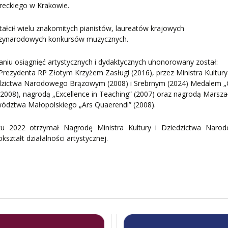
reckiego w Krakowie.
ałcił wielu znakomitych pianistów, laureatów krajowych
dzynarodowych konkursów muzycznych.
niu osiągnięć artystycznych i dydaktycznych uhonorowany został:
Prezydenta RP Złotym Krzyżem Zasługi (2016), przez Ministra Kultury
edzictwa Narodowego Brązowym (2008) i Srebrnym (2024) Medalem „G
 (2008), nagrodą „Excellence in Teaching” (2007) oraz nagrodą Marsza
ództwa Małopolskiego „Ars Quaerendi” (2008).
u 2022 otrzymał Nagrodę Ministra Kultury i Dziedzictwa Naro
okształt działalności artystycznej.