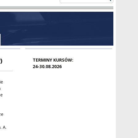
)
TERMINY KURSÓW:
24-30.08.2026
ie
a
ne
że
. A.