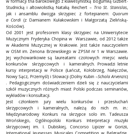
w formacji tria barokowego z klawesynistką Bogumiłą Gizbert-
Studnicką i altowiolistką Natalią Reichert –
Trio St. Stanislas
,
jak i ansamblu dwojga skrzypiec z fortepianem:
Quorum
a Cordi
(z Damianem Kułakowskim i Małgorzatą Zielińską-
Kościów).
Od 2001 jest profesorem klasy skrzypiec na Uniwersytecie
Muzycznym Fryderyka Chopina w Warszawie, od 2012 także
w Akademii Muzycznej w Krakowie. Jest także nauczycielem
w OSM im. Zenona Brzewskiego w ZPSM nr 1 w Warszawie.
Jej wychowankowie są laureatami czołowych miejsc wielu
konkursów skrzypcowych i kameralnych. Prowadzi letnie
kursy interpretacji w Polsce (Łańcut, Kołobrzeg, Nałęczów,
Nowy Sącz, Przemyśl) i Słowacji (Dolny Kubin –
Schola Arvenzis
)
. Pedagogicznym doświadczeniem dzieli się z nauczycielami
szkół muzycznych różnych miast Polski podczas seminariów,
wykładów i konsultacji.
Jest członkiem jury wielu konkursów i przesłuchań
skrzypcowych i kameralnych, należą do nich m. in.:
Międzynarodowy Konkurs na skrzypce solo im. Tadeusza
Wrońskiego, Ogólnopolski Konkurs Interpretacji muzyki
skrzypcowej im. I. Dubiskiej, Concorso Lipizer w Gorizii,
International Jeunesses Musicales Competition w Belgradzie,