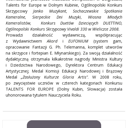
Talents for Europe w Dolnym Kubinie, Ogólnopolski Konkurs
Skrzypcowy
Janko Muzykant,
Sochaczewskie Spotkania
Kameralne, Sierpeckie Dni Muzyki, Wiosna Młodych
Kameralistów,
Konkurs Duetów Dziecięcych
DUETTINO,
Ogólnopolski Konkurs Skrzypcowy Vivaldi 330 w Wieliczce 2008.
Prowadzi działalność wydawniczą, współpracując
z Wydawnictwem
Akord
i
EUFONIUM
(system gam,
opracowanie Fantazji G. Ph. Telemanna, komplet utworów
na skrzypce i fortepian E. Młynarskiego). Za swoją działalność
dydaktyczną otrzymała kilkakrotnie nagrody Ministra Kultury
i Dziedzictwa Narodowego, Dyrektora Centrum Edukacji
Artystycznej; Medal Komisji Edukacji Narodowej i Brązowy
Medal
„Zasłużony Kulturze Gloria Artis”
. W 2008 roku,
po zwycięstwie uczniów w czterech kategoriach Konkursu
TALENTS FOR EUROPE (Dolny Kubin, Słowacja) została
uhonorowana tytułem Nauczyciela Roku.