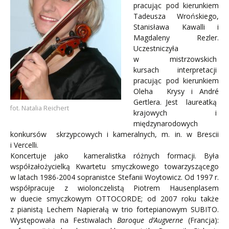
pracując pod kierunkiem
Tadeusza Wrońskiego,
Stanisława Kawalli i
Magdaleny Rezler.
Uczestniczyła
w mistrzowskich
kursach interpretacji
pracując pod kierunkiem
Oleha Krysy i André
Gertlera. Jest laureatką
fot. Natalia Reichert
krajowych i
międzynarodowych
konkursów skrzypcowych i kameralnych, m. in. w Brescii
i Vercelli.
Koncertuje jako kameralistka różnych formacji. Była
współzałożycielką Kwartetu smyczkowego towarzyszącego
w latach 1986-2004 sopranistce Stefanii Woytowicz. Od 1997 r.
współpracuje z wiolonczelistą Piotrem Hausenplasem
w duecie smyczkowym OTTOCORDE; od 2007 roku także
z pianistą Lechem Napierałą w trio fortepianowym SUBITO.
Występowała na Festiwalach
Baroque d’Augverne
(Francja):