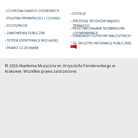
OCHRONA DANYCH OSOBOWYCH
DOTACJE
POLITYKA PRYWATNOŚCI I COOKIES
SPRZEDAŻ ŚRODKÓW MAJĄTKU
DOSTĘPNOŚĆ
TRWAŁEGO
PRZECIWDZIAŁANIE MOBBINGOWI
ZAMÓWIENIA PUBLICZNE
I DYSKRYMINACJI
STANDARDY OCHRONY MAŁOLETNICH
SYSTEM IDENTYFIKACJI WIZUALNEJ
BIULETYN INFORMACJI PUBLICZNEJ
PRAWO UCZELNIANE
© 2026 Akademia Muzyczna im. Krzysztofa Pendereckiego w
Krakowie. Wszelkie prawa zastrzeżone.