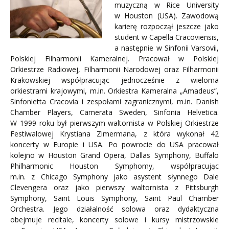
muzyczną w Rice University
w Houston (USA). Zawodową
karierę rozpoczął jeszcze jako
student w Capella Cracoviensis,
a następnie w Sinfonii Varsovii,
Polskiej Filharmonii Kameralnej. Pracował w Polskiej
Orkiestrze Radiowej, Filharmonii Narodowej oraz Filharmonii
Krakowskiej współpracując jednocześnie z wieloma
orkiestrami krajowymi, m.in. Orkiestra Kameralna „Amadeus”,
Sinfonietta Cracovia i zespołami zagranicznymi, m.in. Danish
Chamber Players, Camerata Sweden, Sinfonia Helvetica.
W 1999 roku był pierwszym waltornista w Polskiej Orkiestrze
Festiwalowej Krystiana Zimermana, z która wykonał 42
koncerty w Europie i USA. Po powrocie do USA pracował
kolejno w Houston Grand Opera, Dallas Symphony, Buffalo
Philharmonic Houston Symphomy, współpracując
m.in. z Chicago Symphony jako asystent słynnego Dale
Clevengera oraz jako pierwszy waltornista z Pittsburgh
Symphony, Saint Louis Symphony, Saint Paul Chamber
Orchestra. Jego działalność solowa oraz dydaktyczna
obejmuje recitale, koncerty solowe i kursy mistrzowskie