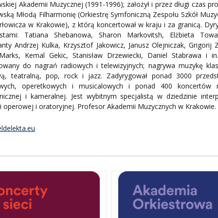
skiej Akademii Muzycznej (1991-1996); założył i przez długi czas pr
wską Młodą Filharmonię (Orkiestrę Symfoniczną Zespołu Szkół Muzy
rłowicza w Krakowie), z którą koncertował w kraju i za granicą. Dy
istami: Tatiana Shebanowa, Sharon Markovitsh, Elżbieta Towar
nty Andrzej Kulka, Krzysztof Jakowicz, Janusz Olejniczak, Grigorij Z
 Marks, Kemal Gekic, Stanisław Drzewiecki, Daniel Stabrawa i in.
owany do nagrań radiowych i telewizyjnych; nagrywa muzykę klas
wą, teatralną, pop, rock i jazz. Zadyrygował ponad 3000 przeds
wych, operetkowych i musicalowych i ponad 400 koncertów 
icznej i kameralnej. Jest wybitnym specjalistą w dziedzinie interp
 operowej i oratoryjnej. Profesor Akademii Muzycznych w Krakowie.
ldelekta.eu