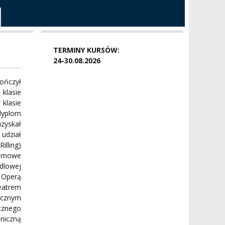
TERMINY KURSÓW:
24-30.08.2026
ończył
klasie
klasie
dyplom
zyskał
 udział
illing)
lomowe
dlowej
 Operą
eatrem
ycznym
cznego
niczną