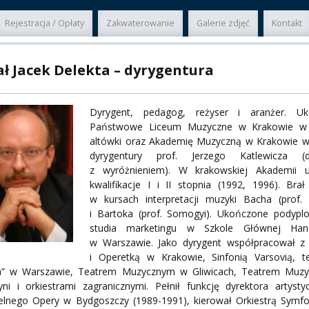
ER
Rejestracja / Opłaty
Zakwaterowanie
Galerie zdjęć
Kontakt
A
ał Jacek Delekta – dyrygentura
Dyrygent, pedagog, reżyser i aranżer. Uk
PNI
Państwowe Liceum Muzyczne w Krakowie w 
altówki oraz Akademię Muzyczną w Krakowie w 
dyrygentury prof. Jerzego Katlewicza (
z wyróżnieniem). W krakowskiej Akademii u
kwalifikacje I i II stopnia (1992, 1996). Brał
EKTÓW
w kursach interpretacji muzyki Bacha (prof. R
i Bartoka (prof. Somogyi). Ukończone podyp
studia marketingu w Szkole Głównej Han
w Warszawie. Jako dyrygent współpracował z
ZNE
i Operetką w Krakowie, Sinfonią Varsovią, t
” w Warszawie, Teatrem Muzycznym w Gliwicach, Teatrem Muz
ni i orkiestrami zagranicznymi. Pełnił funkcję dyrektora artysty
zelnego Opery w Bydgoszczy (1989-1991), kierował Orkiestrą Symfo