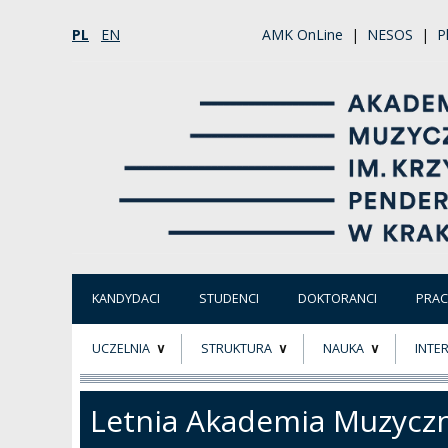
PL
EN
AMK OnLine
|
NESOS
|
P
KANDYDACI
STUDENCI
DOKTORANCI
PRA
UCZELNIA
STRUKTURA
NAUKA
INTE
O NAS
ORGANY UCZELNI
PROJEKTY BADAWCZ
ERAS
Letnia Akademia Muzycz