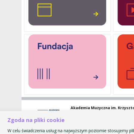
Akademia Muzyczna im. Krzyszt
ul. św. Tomasza 43
Zgoda na pliki cookie
31-027 Kraków
W celu świadczenia usług na najwyższym poziomie stosujemy pli