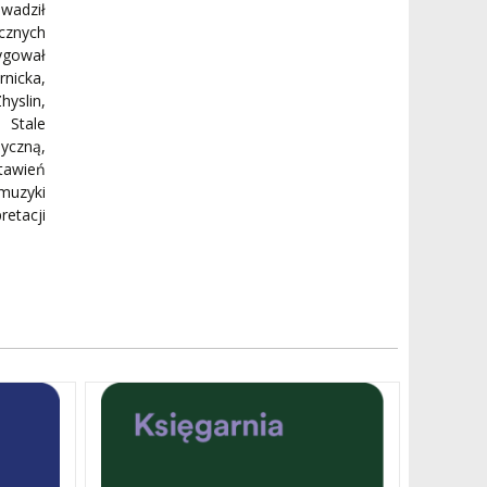
owadził
cznych
rygował
nicka,
hyslin,
 Stale
yczną,
tawień
muzyki
retacji