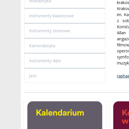
Wokalistyka
krakow
BRANDBOOK
PENDERECKI ACADEMY
Krako
PRESS
im. Ka
Instrumenty klawiszowe
DOSTĘPNOŚĆ
z sol
DOM STUDENCKI
Konsta
Instrumenty strunowe
Allan
angaż
filmo
Kameralistyka
opero
symfon
Instrumenty dęte
muzyki
Jazz
raphae