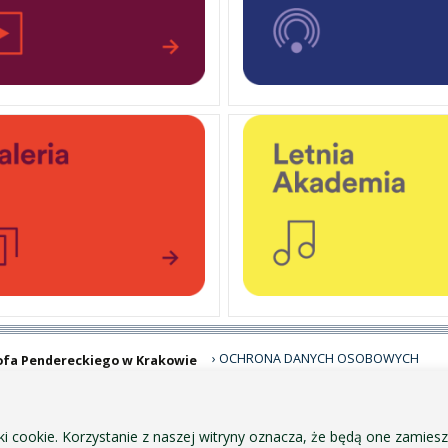
OCHRONA DANYCH OSOBOWYCH
ofa Pendereckiego w Krakowie
POLITYKA PRYWATNOŚCI I COOKIES
DOSTĘPNOŚĆ
ZAMÓWIENIA PUBLICZNE
ki cookie. Korzystanie z naszej witryny oznacza, że będą one zamie