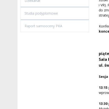
Dziekanat
i VR).
do zmi
Studia podyplomowe
strate
Raport samooceny PKA
Konfe
konce
piąte
Sala
ul. ś
Sesja
13:15
wprowa
13:30
Muzyka