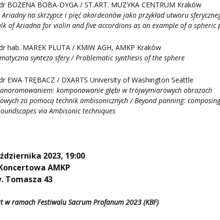
dr BOŻENA BOBA-DYGA / ST.ART. MUZYKA CENTRUM Kraków
 Ariadny na skrzypce i pięć akordeonów jako przykład utworu sferyczne
lk of Ariadna for violin and five accordions as an example of a spheric 
dr hab. MAREK PLUTA / KMiW AGH, AMKP Kraków
matyczna synteza sfery / Problematic synthesis of the sphere
dr EWA TRĘBACZ / DXARTS University of Washington Seattle
panoramowaniem: komponowanie głębi w trójwymiarowych obrazach
owych za pomocą technik ambisonicznych / Beyond panning: composin
soundscapes via Ambisonic techniques
ździernika 2023, 19:00
 Koncertowa AMKP
w. Tomasza 43
t w ramach Festiwalu Sacrum Profanum 2023 (KBF)