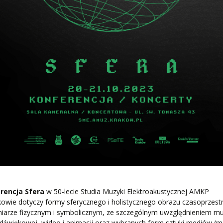
rencja Sfera
w 50-lecie Studia Muzyki Elektroakustycznej AMKP
owie dotyczy formy sferycznego i holistycznego obrazu czasoprzestr
iarze fizycznym i symbolicznym, ze szczególnym uwzględnieniem mu
 dźwiękowej, wideo i animacji oraz wybranych form sztuki mediów (m.