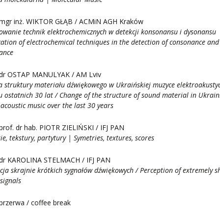
mgr inż. WIKTOR GŁĄB / ACMiN AGH Kraków
owanie technik elektrochemicznych w detekcji konsonansu i dysonansu
cation of electrochemical techniques in the detection of consonance and
ance
dr OSTAP MANULYAK / AM Lviv
 struktury materiału dźwiękowego w Ukraińskiej muzyce elektroakusty
u ostatnich 30 lat / Change of the structure of sound material in Ukrai
oacoustic music over the last 30 years
prof. dr hab. PIOTR ZIELIŃSKI / IFJ PAN
ie, tekstury, partytury | Symetries, textures, scores
dr KAROLINA STELMACH / IFJ PAN
cja skrajnie krótkich sygnałów dźwiękowych / Perception of extremely s
signals
przerwa / coffee break