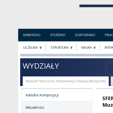
KANDYDACI
STUDENCI
DOKTORANCI
PRA
UCZELNIA
STRUKTURA
NAUKA
INTE
O NAS
ORGANY UCZELNI
PROJEKTY BADAWCZ
ERAS
WYDZIAŁY
PATRON
WŁADZE
EWALUACJA
POW
Wydział Twórczości, Interpretacji i Edukacji Muzycznej
KADRA PEDAGOGICZNA
WYDZIAŁY
JAKOŚĆ KSZTAŁCENI
Katedra Kompozycji
SFER
WYBORY
JEDNOSTKI NAUKOWE
NOSTRYFIKACJA
DYPLOMÓW
Muz
Aktualności
DOKTORATY HC
OGÓLNOUCZELNIANY