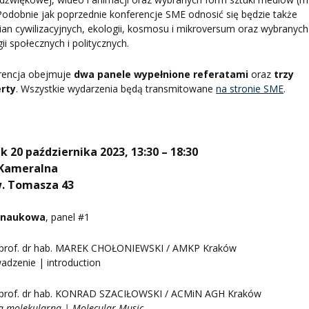
 Podobnie jak poprzednie konferencje SME odnosić się będzie także
an cywilizacyjnych, ekologii, kosmosu i mikroversum oraz wybranych
gii społecznych i politycznych.
rencja obejmuje
dwa panele wypełnione referatami
oraz
trzy
rty
. Wszystkie wydarzenia będą transmitowane
na stronie SME
.
k 20 października 2023, 13:30 – 18:30
 Kameralna
w. Tomasza 43
 naukowa
, panel #1
prof. dr hab. MAREK CHOŁONIEWSKI / AMKP Kraków
dzenie | introduction
prof. dr hab. KONRAD SZACIŁOWSKI / ACMiN AGH Kraków
 molekularna | Molecular Music