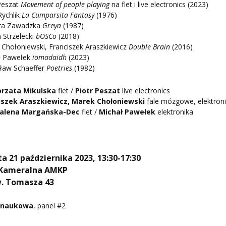
Peszat
Movement of people playing
na flet i live electronics (2023)
Rychlik
La Cumparsita Fantasy
(1976)
ra Zawadzka
Greya
(1987)
 Strzelecki
bOSCo
(2018)
Chołoniewski, Franciszek Araszkiewicz
Double Brain
(2016)
ł Pawełek
iomadaidh
(2023)
ław Schaeffer
Poetries
(1982)
rzata Mikulska
flet /
Piotr Peszat
live electronics
iszek Araszkiewicz, Marek Chołoniewski
fale mózgowe, elektron
alena Margańska-Dec
flet /
Michał Pawełek
elektronika
a 21 października 2023, 13:30-17:30
 Kameralna AMKP
w. Tomasza 43
 naukowa
, panel #2