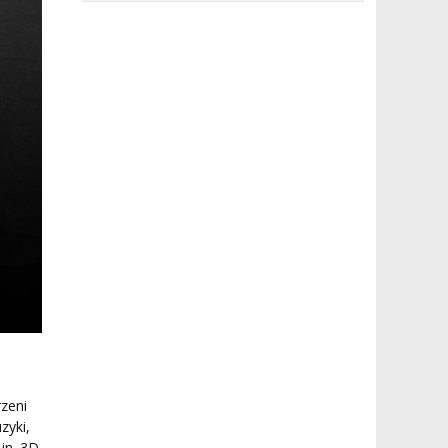
zeni
zyki,
in. 3D