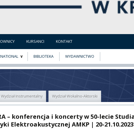
COWNICY
KURSANCI
KONTAKT
RNATIONAL
BIBLIOTEKA
WYDAWNICTWO
E
MUS+
ER
Wydział Instrumentalny
Wydział Wokalno-Aktorski
A
A – konferencja i koncerty w 50-lecie Studi
yki Elektroakustycznej AMKP | 20-21.10.2023