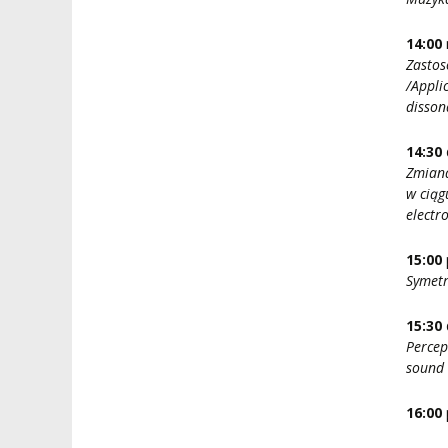
14:00
Zastos
/Appli
disson
14:30
Zmiana
w ciąg
electr
15:00
Symetr
15:30
Percep
sound 
16:00