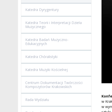
Katedra Dyrygentury
Katedra Teorii i Interpretacji Dzieła
Muzycznego
Katedra Badań Muzyczno-
Edukacyjnych
Katedra Chóralistyki
Katedra Muzyki Kościelnej
Centrum Dokumentacji Twórczości
Kompozytorów Krakowskich
Konfe
Rada Wydziału
w Krak
w wym
sztuki