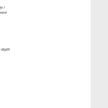
go /
piece
g depth