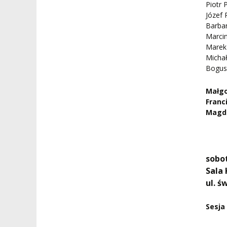
Piotr 
Józef 
Barba
Marcin
Marek 
Micha
Bogus
Małgo
Franc
Magd
sobot
Sala
ul. ś
Sesja