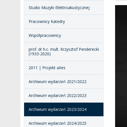
ZESPÓŁ DYDAKTYCZNY
NOSTRYFIKACJA STO
Studio Muzyki Elektroakustycznej
PROFESURY HONOROWE
SZKOŁA DOKTORSKA
POSTĘPOWANIA
Pracownicy Katedry
AWANSOWE
EXCELLENCE IN TEACHING
STUDIA PODYPLOMOWE
Współpracownicy
POTWIERDZANIE EF
MAGNUS IN DOCTRINA
UCZENIA SIĘ
ADMINISTRACJA
prof. dr h.c. mult. Krzysztof Penderecki
(1933-2020)
ORKIESTRY AKADEMICKIE
DOKUMENTY PUBLIC
I CHÓR AMKP
RZECZNICY
DRUGIEJ KATEGORII
2011 | Projekt aXes
SALE KONCERTOWE
BIBLIOTEKA
Archiwum wydarzeń 2021/2022
BRANDBOOK
PENDERECKI ACADEMY
PRESS
Archiwum wydarzeń 2022/2023
DOSTĘPNOŚĆ
DOM STUDENCKI
Archwium wydarzeń 2023/2024
Archiwum wydarzeń 2024/2025