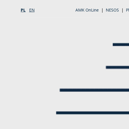
PL
EN
AMK OnLine
|
NESOS
|
P