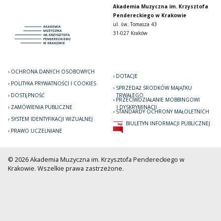
Akademia Muzyczna im. Krzysztofa
Pendereckiego w Krakowie
ul. św. Tomasza 43
31-027 Kraków
OCHRONA DANYCH OSOBOWYCH
DOTACJE
POLITYKA PRYWATNOŚCI I COOKIES
SPRZEDAŻ ŚRODKÓW MAJĄTKU
DOSTĘPNOŚĆ
TRWAŁEGO
PRZECIWDZIAŁANIE MOBBINGOWI
ZAMÓWIENIA PUBLICZNE
I DYSKRYMINACJI
STANDARDY OCHRONY MAŁOLETNICH
SYSTEM IDENTYFIKACJI WIZUALNEJ
BIULETYN INFORMACJI PUBLICZNEJ
PRAWO UCZELNIANE
© 2026 Akademia Muzyczna im. Krzysztofa Pendereckiego w
Krakowie. Wszelkie prawa zastrzeżone.