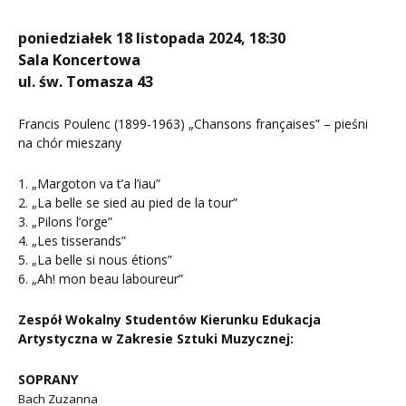
poniedziałek 18 listopada 2024, 18:30
Sala Koncertowa
ul. św. Tomasza 43
Francis Poulenc (1899-1963) „Chansons françaises” – pieśni
na chór mieszany
1. „Margoton va t’a l’iau”
2. „La belle se sied au pied de la tour”
3. „Pilons l’orge”
4. „Les tisserands”
5. „La belle si nous étions”
6. „Ah! mon beau laboureur”
Zespół Wokalny Studentów Kierunku Edukacja
Artystyczna w Zakresie Sztuki Muzycznej:
SOPRANY
Bach Zuzanna