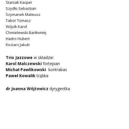
Staniak Kacper
Szydło Sebastian
Szymanek Mateusz
Tabor Tomasz
Wójcik Karol
Chmielewski Bartłomiej
Hadro Hubert
Koziarz Jakub
Trio Jazzowe
w składzie:
Karol Malczewski
fortepian
Michał Pawlikowski
kontrabas
Paweł Kowalik
trąbka
dr Joanna Wójtowicz
dyrygentka