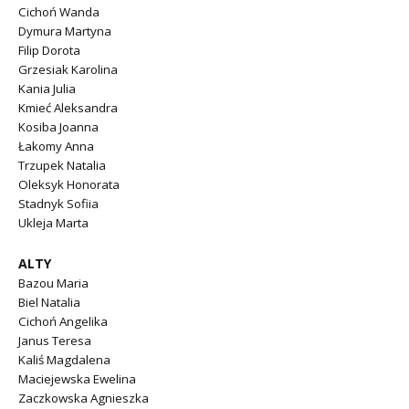
Cichoń Wanda
Dymura Martyna
Filip Dorota
Grzesiak Karolina
Kania Julia
Kmieć Aleksandra
Kosiba Joanna
Łakomy Anna
Trzupek Natalia
Oleksyk Honorata
Stadnyk Sofiia
Ukleja Marta
ALTY
Bazou Maria
Biel Natalia
Cichoń Angelika
Janus Teresa
Kaliś Magdalena
Maciejewska Ewelina
Zaczkowska Agnieszka