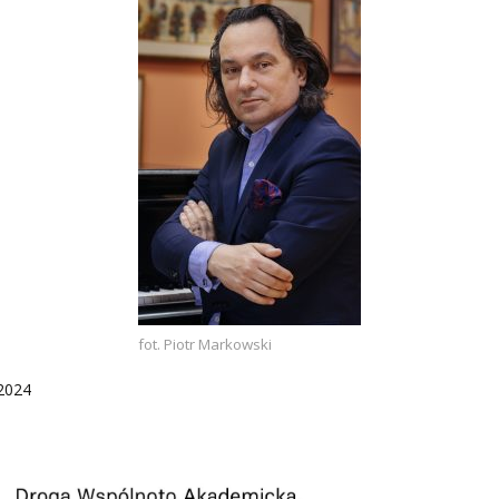
PNI
EKTÓW
ZNE
fot. Piotr Markowski
.2024