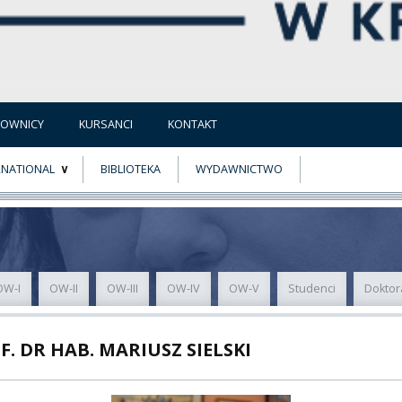
COWNICY
KURSANCI
KONTAKT
RNATIONAL
BIBLIOTEKA
WYDAWNICTWO
E
MUS+
ER
OW-I
OW-II
OW-III
OW-IV
OW-V
Studenci
Doktor
A
F. DR HAB. MARIUSZ SIELSKI