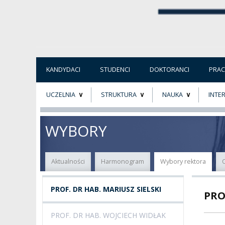
KANDYDACI
STUDENCI
DOKTORANCI
PRA
UCZELNIA
STRUKTURA
NAUKA
INTE
O NAS
ORGANY UCZELNI
PROJEKTY BADAWCZ
ERAS
WYBORY
PATRON
WŁADZE
EWALUACJA
POW
Aktualności
Harmonogram
Wybory rektora
KADRA PEDAGOGICZNA
WYDZIAŁY
JAKOŚĆ KSZTAŁCENI
PROF. DR HAB. MARIUSZ SIELSKI
PRO
WYBORY
JEDNOSTKI NAUKOWE
NOSTRYFIKACJA
DYPLOMÓW
PROF. DR HAB. WOJCIECH WIDŁAK
DOKTORATY HC
OGÓLNOUCZELNIANY