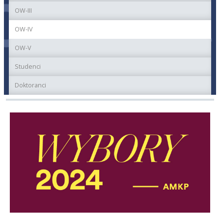
OW-III
OW-IV
OW-V
Studenci
Doktoranci