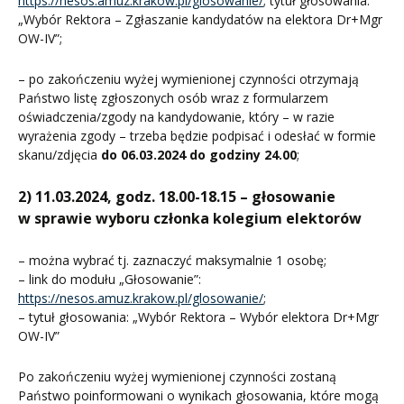
https://nesos.amuz.krakow.pl/glosowanie/
; tytuł głosowania:
„Wybór Rektora – Zgłaszanie kandydatów na elektora Dr+Mgr
OW-IV”;
– po zakończeniu wyżej wymienionej czynności otrzymają
Państwo listę zgłoszonych osób wraz z formularzem
oświadczenia/zgody na kandydowanie, który – w razie
wyrażenia zgody – trzeba będzie podpisać i odesłać w formie
skanu/zdjęcia
do 06.03.2024 do godziny 24.00
;
2) 11.03.2024, godz. 18.00-18.15 – głosowanie
w sprawie wyboru członka kolegium elektorów
– można wybrać tj. zaznaczyć maksymalnie 1 osobę;
– link do modułu „Głosowanie”:
https://nesos.amuz.krakow.pl/glosowanie/
;
– tytuł głosowania: „Wybór Rektora – Wybór elektora Dr+Mgr
OW-IV”
Po zakończeniu wyżej wymienionej czynności zostaną
Państwo poinformowani o wynikach głosowania, które mogą