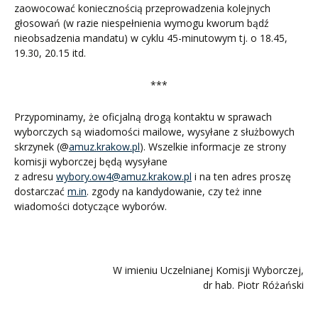
zaowocować koniecznością przeprowadzenia kolejnych
głosowań (w razie niespełnienia wymogu kworum bądź
nieobsadzenia mandatu) w cyklu 45-minutowym tj. o 18.45,
19.30, 20.15 itd.
***
Przypominamy, że oficjalną drogą kontaktu w sprawach
wyborczych są wiadomości mailowe, wysyłane z służbowych
skrzynek (@
amuz.krakow.pl
). Wszelkie informacje ze strony
komisji wyborczej będą wysyłane
z adresu
wybory.ow4@amuz.krakow.pl
i na ten adres proszę
dostarczać
m.in
. zgody na kandydowanie, czy też inne
wiadomości dotyczące wyborów.
W imieniu Uczelnianej Komisji Wyborczej,
dr hab. Piotr Różański