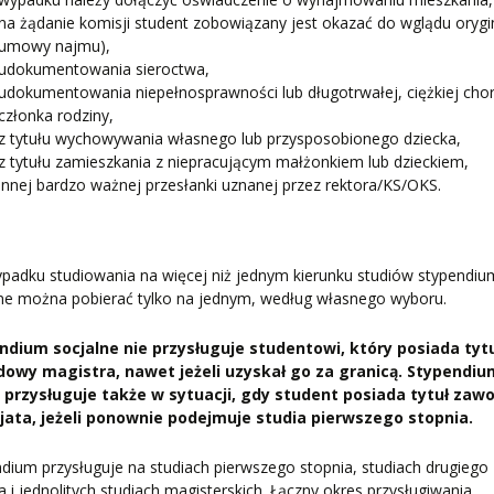
na żądanie komisji student zobowiązany jest okazać do wglądu orygi
umowy najmu),
udokumentowania sieroctwa,
udokumentowania niepełnosprawności lub długotrwałej, ciężkiej cho
członka rodziny,
z tytułu wychowywania własnego lub przysposobionego dziecka,
z tytułu zamieszkania z niepracującym małżonkiem lub dzieckiem,
innej bardzo ważnej przesłanki uznanej przez rektora/KS/OKS.
padku studiowania na więcej niż jednym kierunku studiów stypendiu
ne można pobierać tylko na jednym, według własnego wyboru.
ndium socjalne nie przysługuje studentowi, który posiada tyt
owy magistra, nawet jeżeli uzyskał go za granicą. Stypendiu
e przysługuje także w sytuacji, gdy student posiada tytuł za
cjata, jeżeli ponownie podejmuje studia pierwszego stopnia.
dium przysługuje na studiach pierwszego stopnia, studiach drugiego
a i jednolitych studiach magisterskich. Łączny okres przysługiwania