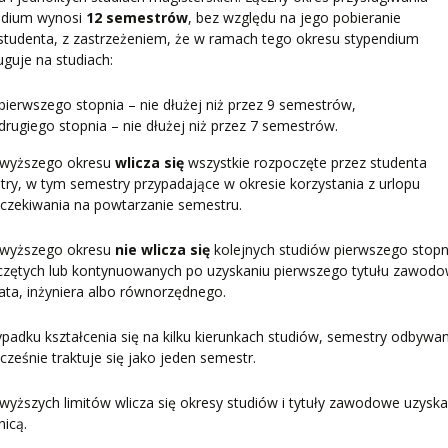
ndium wynosi
12 semestrów
, bez względu na jego pobieranie
studenta, z zastrzeżeniem, że w ramach tego okresu stypendium
uguje na studiach:
pierwszego stopnia – nie dłużej niż przez 9 semestrów,
drugiego stopnia – nie dłużej niż przez 7 semestrów.
wyższego okresu
wlicza się
wszystkie rozpoczęte przez studenta
ry, w tym semestry przypadające w okresie korzystania z urlopu
czekiwania na powtarzanie semestru.
wyższego okresu
nie wlicza się
kolejnych studiów pierwszego stopn
czętych lub kontynuowanych po uzyskaniu pierwszego tytułu zawod
jata, inżyniera albo równorzędnego.
padku kształcenia się na kilku kierunkach studiów, semestry odbywa
ześnie traktuje się jako jeden semestr.
yższych limitów wlicza się okresy studiów i tytuły zawodowe uzysk
nicą.