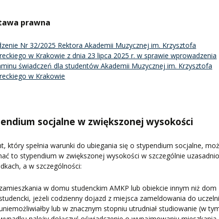
tawa prawna
zenie Nr 32/2025 Rektora Akademii Muzycznej im. Krzysztofa
eckiego w Krakowie z dnia 23 lipca 2025 r. w sprawie wprowadzenia
aminu świadczeń dla studentów Akademii Muzycznej im. Krzysztofa
reckiego w Krakowie
endium socjalne w zwiększonej wysokości
t, który spełnia warunki do ubiegania się o stypendium socjalne, mo
mać to stypendium w zwiększonej wysokości w szczególnie uzasadni
dkach, a w szczególności:
zamieszkania w domu studenckim AMKP lub obiekcie innym niż dom
studencki, jeżeli codzienny dojazd z miejsca zameldowania do uczeln
uniemożliwiałby lub w znacznym stopniu utrudniał studiowanie (w ty
wypadku należy dołączyć oświadczenie o wynajmowaniu mieszkania,