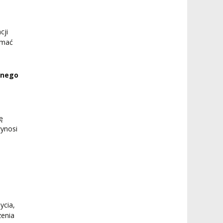
cji
ymać
znego
ę
wynosi
ycia,
zenia