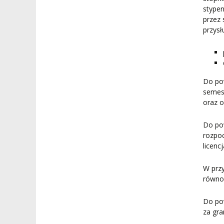
stype
przez 
przysł
Do po
semest
oraz o
Do po
rozpo
licenc
W przy
równoc
Do pow
za gra