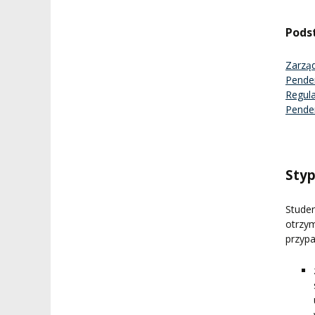
Pods
Zarząd
Pender
Regul
Pende
Styp
Studen
otrzy
przypa