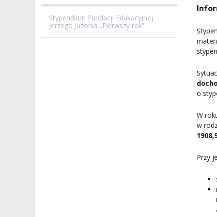
Info
Stypendium Fundacji Edukacyjnej
Jerzego Juzonia „Pierwszy rok”
Stypen
materi
stypen
Sytuac
docho
o sty
W rok
w rodz
1908,9
Przy j