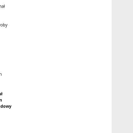
nał
roby
m
uł
m
wodowy