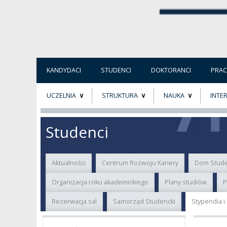
KANDYDACI
STUDENCI
DOKTORANCI
PRA
UCZELNIA
STRUKTURA
NAUKA
INTE
O NAS
ORGANY UCZELNI
PROJEKTY BADAWCZ
ERAS
Studenci
PATRON
WŁADZE
EWALUACJA
POW
Aktualności
Centrum Rozwoju Kariery
Dom Stude
KADRA PEDAGOGICZNA
WYDZIAŁY
JAKOŚĆ KSZTAŁCENI
Organizacja roku akademickiego
Plany studiów
P
WYBORY
JEDNOSTKI NAUKOWE
NOSTRYFIKACJA
Rezerwacja sal
Samorząd Studencki
Stypendia 
DYPLOMÓW
DOKTORATY HC
OGÓLNOUCZELNIANY