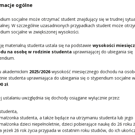
rmacje ogólne
dium socjalne może otrzymać student znajdujący się w trudnej sytua
alnej. W szczególnie uzasadnionych przypadkach student może otrz
dium socjalne w zwiększonej wysokości.
ję materialną studenta ustala się na podstawie
wysokości miesięc
du na osobę w rodzinie studenta
uprawniającej do ubiegania się
pendium.
u akademickim
2025/2026
wysokość miesięcznego dochodu na osob
inie studenta uprawniająca do ubiegania się o stypendium socjalne 
0 zł
.
ej ustalaniu uwzględnia się dochody osiągane wyłącznie przez:
studenta,
małżonka studenta, a także będące na utrzymaniu studenta lub jego
małżonka dzieci niepełnoletnie, dzieci pobierające naukę do 26 roku ż
a jeżeli 26 rok życia przypada w ostatnim roku studiów, do ich ukońc