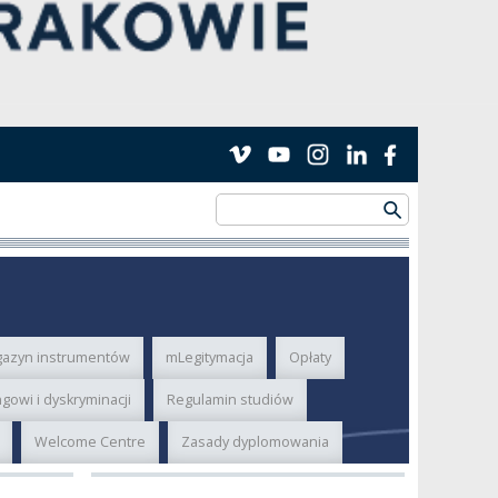
azyn instrumentów
mLegitymacja
Opłaty
gowi i dyskryminacji
Regulamin studiów
Welcome Centre
Zasady dyplomowania