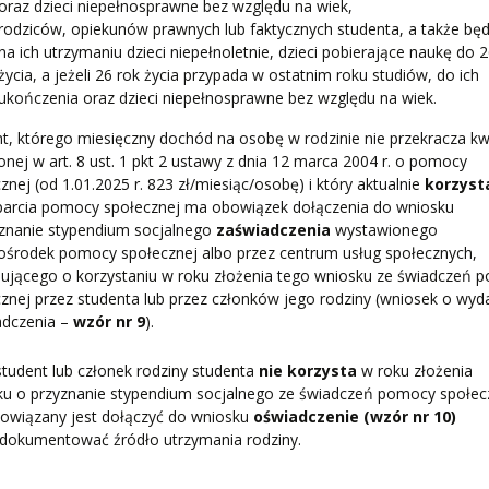
oraz dzieci niepełnosprawne bez względu na wiek,
rodziców, opiekunów prawnych lub faktycznych studenta, a także bę
na ich utrzymaniu dzieci niepełnoletnie, dzieci pobierające naukę do 
życia, a jeżeli 26 rok życia przypada w ostatnim roku studiów, do ich
ukończenia oraz dzieci niepełnosprawne bez względu na wiek.
t, którego miesięczny dochód na osobę w rodzinie nie przekracza k
onej w art. 8 ust. 1 pkt 2 ustawy z dnia 12 marca 2004 r. o pomocy
znej (od 1.01.2025 r. 823 zł/miesiąc/osobę) i który aktualnie
korzyst
parcia pomocy społecznej ma obowiązek dołączenia do wniosku
yznanie stypendium socjalnego
zaświadczenia
wystawionego
ośrodek pomocy społecznej albo przez centrum usług społecznych,
mującego o korzystaniu w roku złożenia tego wniosku ze świadczeń 
znej przez studenta lub przez członków jego rodziny (wniosek o wyd
adczenia –
wzór nr
9
).
 student lub członek rodziny studenta
nie korzysta
w roku złożenia
ku o przyznanie stypendium socjalnego ze świadczeń pomocy społec
bowiązany jest dołączyć do wniosku
oświadczenie (wzór nr 10)
udokumentować źródło utrzymania rodziny.