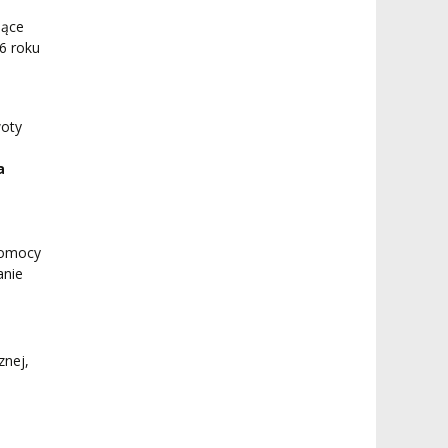
dące
26 roku
woty
a
pomocy
anie
znej,