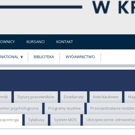
COWNICY
KURSANCI
KONTAKT
RNATIONAL
BIBLIOTEKA
WYDAWNICTWO
E
MUS+
ER
ncki
Dyżury pracowników
Dziekanaty
Koła Naukowe
Mag
A
omoc psychologiczna
Programy studiów
Przeciwdziałanie mobbin
i zapomoga
Sylabusy
System MOS
Ubezpieczenie zdrowotne