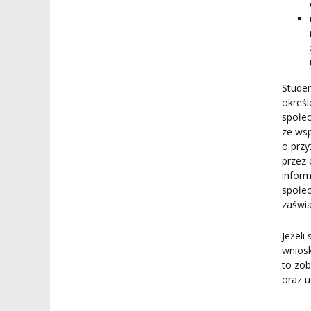
Studen
określ
społec
ze ws
o prz
przez 
infor
społec
zaświ
Jeżeli
wnios
to zo
oraz 