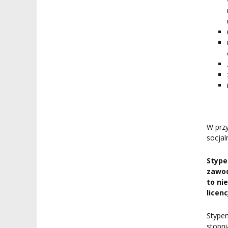
W przy
socjal
Stype
zawod
to ni
licen
Stypen
stopni