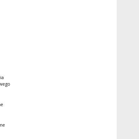
ia
owego
ne
ane