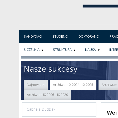
KANDYDACI
STUDENCI
DOKTORANCI
PRA
UCZELNIA
STRUKTURA
NAUKA
INTE
O NAS
ORGANY UCZELNI
PROJEKTY BADAWCZ
ERAS
Nasze sukcesy
PATRON
WŁADZE
EWALUACJA
POW
Najnowsze
Archiwum X 2024 – IX 2025
Archiwum X
KADRA PEDAGOGICZNA
WYDZIAŁY
JAKOŚĆ KSZTAŁCENI
Archiwum IX 2006 – IX 2020
WYBORY
JEDNOSTKI NAUKOWE
NOSTRYFIKACJA
DYPLOMÓW
Gabriela Dudziak
Wei
DOKTORATY HC
OGÓLNOUCZELNIANY