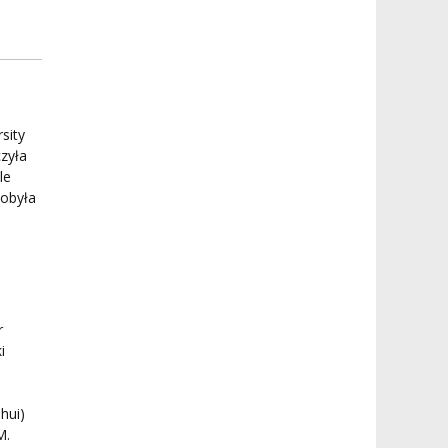
sity
czyła
le
dobyła
r
i
hui)
M.