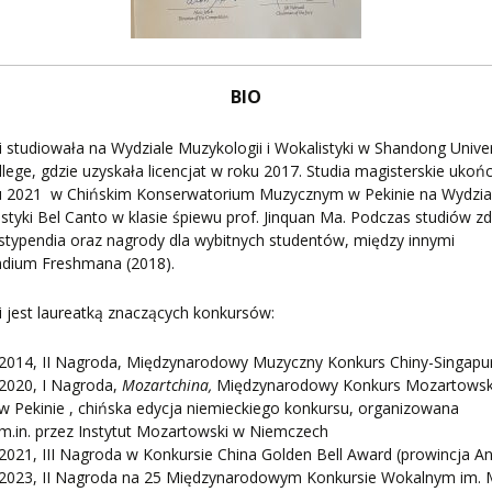
BIO
 studiowała na Wydziale Muzykologii i Wokalistyki w Shandong Univer
llege, gdzie uzyskała licencjat w roku 2017. Studia magisterskie ukoń
u 2021
w Chińskim Konserwatorium Muzycznym w Pekinie na Wydzia
styki Bel Canto w klasie śpiewu prof. Jinquan Ma. Podczas studiów z
 stypendia oraz nagrody dla wybitnych studentów, między innymi
ndium Freshmana (2018).
 jest laureatką znaczących konkursów:
2014, II Nagroda, Międzynarodowy Muzyczny Konkurs Chiny-Singapu
2020, I Nagroda,
Mozartchina,
Międzynarodowy Konkurs Mozartowsk
w Pekinie , chińska edycja niemieckiego konkursu, organizowana
m.in. przez Instytut Mozartowski w Niemczech
2021, III Nagroda w Konkursie China Golden Bell Award (prowincja An
2023, II Nagroda na 25 Międzynarodowym Konkursie Wokalnym im. 