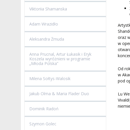
Viktoriia Shamanska
Adam Wrazidło
Artys
Shando
oraz 
Aleksandra Żmuda
w ope
otwarc
Anna Prucnal, Artur Łukasik i Eryk
konce
Koszela wyróżnieni w programie
„Młoda Polska”
Od rok
w Akad
Milena Sołtys-Walosik
pod op
Jakub Olma & Maria Flader Duo
Lu Wei
Vivald
niemi
Dominik Radoń
Szymon Golec