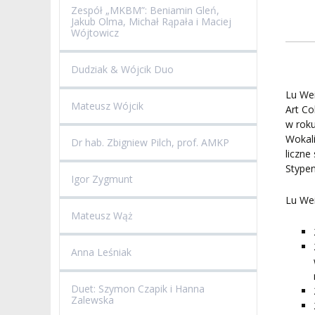
Zespół „MKBM”: Beniamin Gleń,
Jakub Olma, Michał Rąpała i Maciej
Wójtowicz
Dudziak & Wójcik Duo
Lu Wei
Mateusz Wójcik
Art Co
w rok
Wokali
Dr hab. Zbigniew Pilch, prof. AMKP
liczne
Stype
Igor Zygmunt
Lu Wei
Mateusz Wąż
Anna Leśniak
Duet: Szymon Czapik i Hanna
Zalewska