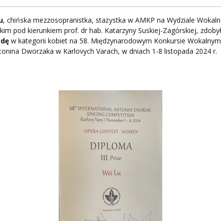
PNI
u
, chińska mezzosopranistka, stażystka w AMKP na Wydziale Wokaln
kim pod kierunkiem prof. dr hab. Katarzyny Suskiej-Zagórskiej, zdoby
odę
w kategorii kobiet na 58. Międzynarodowym Konkursie Wokalny
tonina Dworzaka w Karlovych Varach, w dniach 1-8 listopada 2024 r.
EKTÓW
ZNE