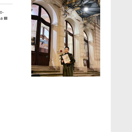
o-
ła
III
m