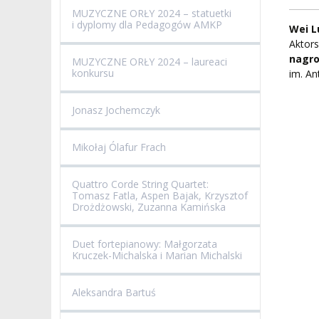
ZESPÓŁ DYDAKTYCZNY
NOSTRYFIKACJA STO
MUZYCZNE ORŁY 2024 – statuetki
i dyplomy dla Pedagogów AMKP
Wei L
PROFESURY HONOROWE
SZKOŁA DOKTORSKA
POSTĘPOWANIA
Aktors
AWANSOWE
nagr
MUZYCZNE ORŁY 2024 – laureaci
EXCELLENCE IN TEACHING
konkursu
im. An
STUDIA PODYPLOMOWE
POTWIERDZANIE EF
MAGNUS IN DOCTRINA
UCZENIA SIĘ
Jonasz Jochemczyk
ADMINISTRACJA
ORKIESTRY AKADEMICKIE
DOKUMENTY PUBLIC
Mikołaj Ólafur Frach
I CHÓR AMKP
RZECZNICY
DRUGIEJ KATEGORII
Quattro Corde String Quartet:
SALE KONCERTOWE
BIBLIOTEKA
Tomasz Fatla, Aspen Bajak, Krzysztof
Drożdżowski, Zuzanna Kamińska
BRANDBOOK
PENDERECKI ACADEMY
PRESS
Duet fortepianowy: Małgorzata
Kruczek-Michalska i Marian Michalski
DOSTĘPNOŚĆ
DOM STUDENCKI
Aleksandra Bartuś