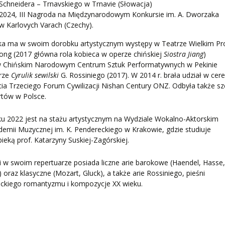
Schneidera – Trnavskiego w Trnavie (Słowacja)
2024, III Nagroda na Międzynarodowym Konkursie im. A. Dworzaka
w Karlovych Varach (Czechy).
tka ma w swoim dorobku artystycznym występy w Teatrze Wielkim Pro
ng (2017 główna rola kobieca w operze chińskiej
Siostra Jiang
)
w Chińskim Narodowym Centrum Sztuk Performatywnych w Pekinie
rze
Cyrulik sewilski
G. Rossiniego (2017). W 2014 r. brała udział w cer
ia Trzeciego Forum Cywilizacji Nishan Century ONZ. Odbyła także sz
rtów w Polsce.
u 2022 jest na stażu artystycznym na Wydziale Wokalno-Aktorskim
emii Muzycznej im. K. Pendereckiego w Krakowie, gdzie studiuje
ieką prof. Katarzyny Suskiej-Zagórskiej.
 w swoim repertuarze posiada liczne arie barokowe (Haendel, Hasse
i) oraz klasyczne (Mozart, Gluck), a także arie Rossiniego, pieśni
eckiego romantyzmu i kompozycje XX wieku.