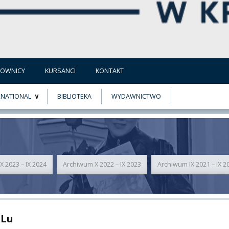
COWNICY
KURSANCI
KONTAKT
RNATIONAL
BIBLIOTEKA
WYDAWNICTWO
E
MUS+
ER
 2023 – IX 2024
Archiwum X 2022 – IX 2023
Archiwum IX 2021 – IX 2
A
 Lu