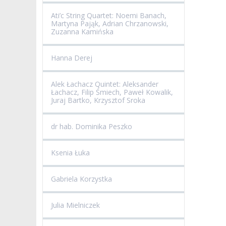
Ati’c String Quartet: Noemi Banach,
Martyna Pająk, Adrian Chrzanowski,
Zuzanna Kamińska
Hanna Derej
Alek Łachacz Quintet: Aleksander
Łachacz, Filip Śmiech, Paweł Kowalik,
Juraj Bartko, Krzysztof Sroka
dr hab. Dominika Peszko
Ksenia Łuka
Gabriela Korzystka
Julia Mielniczek