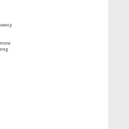
wincji
emonii
ereg
,