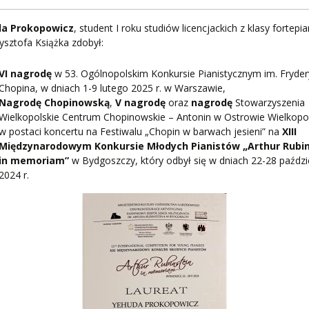
PNI
a Prokopowicz
, student I roku studiów licencjackich z klasy fortepia
zysztofa Książka zdobył:
VI nagrodę
w 53. Ogólnopolskim Konkursie Pianistycznym im. Fryde
EKTÓW
Chopina, w dniach 1-9 lutego 2025 r. w Warszawie,
Nagrodę Chopinowską
,
V nagrodę
oraz
nagrodę
Stowarzyszenia
Wielkopolskie Centrum Chopinowskie – Antonin w Ostrowie Wielkopo
w postaci koncertu na Festiwalu „Chopin w barwach jesieni” na
XIII
ZNE
Międzynarodowym Konkursie Młodych Pianistów „Arthur Rubin
in memoriam”
w Bydgoszczy, który odbył się w dniach 22-28 paździ
2024 r.