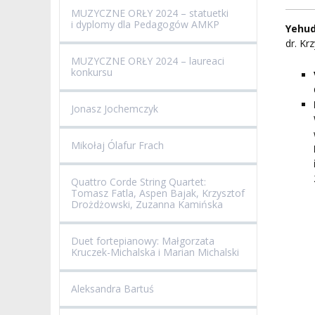
ZESPÓŁ DYDAKTYCZNY
NOSTRYFIKACJA STO
MUZYCZNE ORŁY 2024 – statuetki
i dyplomy dla Pedagogów AMKP
Yehud
PROFESURY HONOROWE
SZKOŁA DOKTORSKA
POSTĘPOWANIA
dr. Kr
AWANSOWE
MUZYCZNE ORŁY 2024 – laureaci
EXCELLENCE IN TEACHING
konkursu
STUDIA PODYPLOMOWE
POTWIERDZANIE EF
MAGNUS IN DOCTRINA
UCZENIA SIĘ
Jonasz Jochemczyk
ADMINISTRACJA
ORKIESTRY AKADEMICKIE
DOKUMENTY PUBLIC
Mikołaj Ólafur Frach
I CHÓR AMKP
RZECZNICY
DRUGIEJ KATEGORII
Quattro Corde String Quartet:
SALE KONCERTOWE
BIBLIOTEKA
Tomasz Fatla, Aspen Bajak, Krzysztof
Drożdżowski, Zuzanna Kamińska
BRANDBOOK
PENDERECKI ACADEMY
PRESS
Duet fortepianowy: Małgorzata
Kruczek-Michalska i Marian Michalski
DOSTĘPNOŚĆ
DOM STUDENCKI
Aleksandra Bartuś