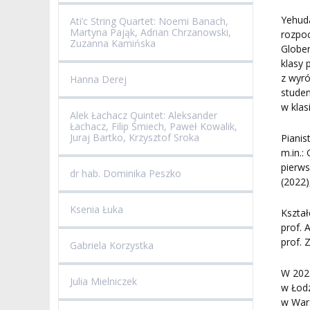
Yehuda
Ati’c String Quartet: Noemi Banach,
Martyna Pająk, Adrian Chrzanowski,
rozpoc
Zuzanna Kamińska
Globe
klasy 
z wyró
Hanna Derej
studen
w klas
Alek Łachacz Quintet: Aleksander
Łachacz, Filip Śmiech, Paweł Kowalik,
Juraj Bartko, Krzysztof Sroka
Pianis
m.in.:
pierws
dr hab. Dominika Peszko
(2022)
Ksenia Łuka
Kształ
prof. 
prof. 
Gabriela Korzystka
W 2024
Julia Mielniczek
w Łodz
w Wars