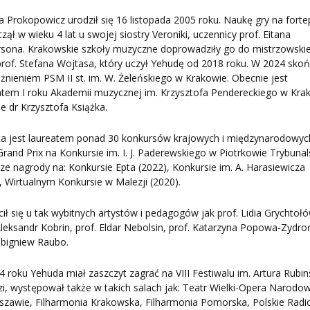
 Prokopowicz urodził się 16 listopada 2005 roku. Naukę gry na forte
zął w wieku 4 lat u swojej siostry Veroniki, uczennicy prof. Eitana
rsona. Krakowskie szkoły muzyczne doprowadziły go do mistrzowskie
prof. Stefana Wojtasa, który uczył Yehudę od 2018 roku. W 2024 skoń
żnieniem PSM II st. im. W. Żeleńskiego w Krakowie. Obecnie jest
tem I roku Akademii muzycznej im. Krzysztofa Pendereckiego w Kra
ie dr Krzysztofa Książka.
ta jest laureatem ponad 30 konkursów krajowych i międzynarodowyc
 Grand Prix na Konkursie im. I. J. Paderewskiego w Piotrkowie Trybunal
ze nagrody na: Konkursie Epta (2022), Konkursie im. A. Harasiewicza
, Wirtualnym Konkursie w Malezji (2020).
cił się u tak wybitnych artystów i pedagogów jak prof. Lidia Grychtoł
Aleksandr Kobrin, prof. Eldar Nebolsin, prof. Katarzyna Popowa-Zydro
Zbigniew Raubo.
 roku Yehuda miał zaszczyt zagrać na VIII Festiwalu im. Artura Rubin
i, występował także w takich salach jak: Teatr Wielki-Opera Narodo
zawie, Filharmonia Krakowska, Filharmonia Pomorska, Polskie Radi