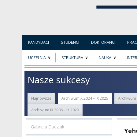
KANDYDACI
STUDENCI
DOKTORANCI
PRA
UCZELNIA
STRUKTURA
NAUKA
INTE
O NAS
ORGANY UCZELNI
PROJEKTY BADAWCZ
ERAS
Nasze sukcesy
PATRON
WŁADZE
EWALUACJA
POW
Najnowsze
Archiwum X 2024 – IX 2025
Archiwum X
KADRA PEDAGOGICZNA
WYDZIAŁY
JAKOŚĆ KSZTAŁCENI
Archiwum IX 2006 – IX 2020
WYBORY
JEDNOSTKI NAUKOWE
NOSTRYFIKACJA
DYPLOMÓW
Gabriela Dudziak
Yeh
DOKTORATY HC
OGÓLNOUCZELNIANY