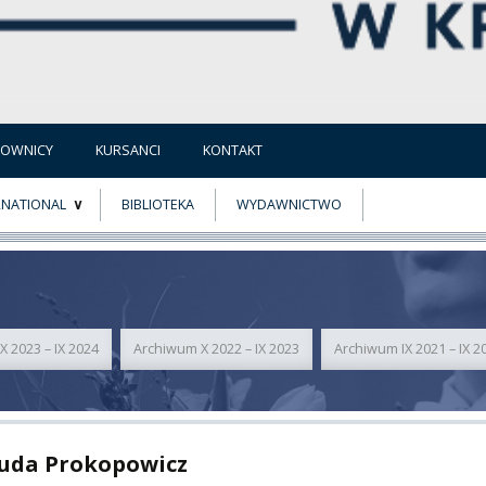
COWNICY
KURSANCI
KONTAKT
RNATIONAL
BIBLIOTEKA
WYDAWNICTWO
E
MUS+
ER
 2023 – IX 2024
Archiwum X 2022 – IX 2023
Archiwum IX 2021 – IX 2
A
uda Prokopowicz