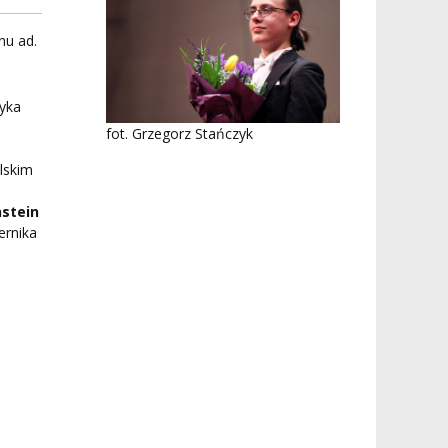
nu ad.
ryka
fot. Grzegorz Stańczyk
lskim
stein
ernika