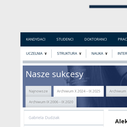
KANDYDACI
STUDENCI
DOKTORANCI
PRA
UCZELNIA
STRUKTURA
NAUKA
INTE
O NAS
ORGANY UCZELNI
PROJEKTY BADAWCZ
ERAS
Nasze sukcesy
PATRON
WŁADZE
EWALUACJA
POW
Najnowsze
Archiwum X 2024 – IX 2025
Archiwum X
KADRA PEDAGOGICZNA
WYDZIAŁY
JAKOŚĆ KSZTAŁCENI
Archiwum IX 2006 – IX 2020
WYBORY
JEDNOSTKI NAUKOWE
NOSTRYFIKACJA
DYPLOMÓW
Gabriela Dudziak
Ale
DOKTORATY HC
OGÓLNOUCZELNIANY