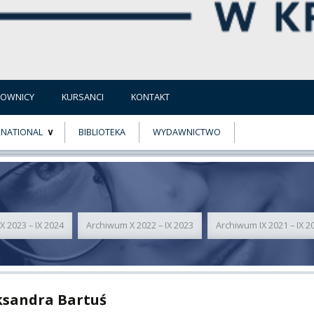
COWNICY
KURSANCI
KONTAKT
RNATIONAL
BIBLIOTEKA
WYDAWNICTWO
E
MUS+
ER
 2023 – IX 2024
Archiwum X 2022 – IX 2023
Archiwum IX 2021 – IX 2
A
ksandra Bartuś