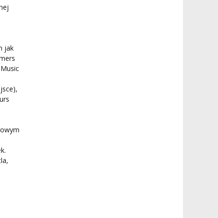
nej
h jak
rmers
 Music
jsce),
urs
 Nowym
k.
la,