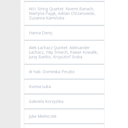
Ati’c String Quartet: Noemi Banach,
Martyna Pająk, Adrian Chrzanowski,
Zuzanna Kamińska
Hanna Derej
Alek Łachacz Quintet: Aleksander
Łachacz, Filip Śmiech, Paweł Kowalik,
Juraj Bartko, Krzysztof Sroka
dr hab. Dominika Peszko
Ksenia Łuka
Gabriela Korzystka
Julia Mielniczek