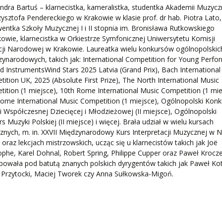
ndra Bartuś – klarnecistka, kameralistka, studentka Akademii Muzycz
zysztofa Pendereckiego w Krakowie w klasie prof. dr hab. Piotra Lato,
entka Szkoły Muzycznej I i II stopnia im. Bronisława Rutkowskiego
owie, klarnecistka w Orkiestrze Symfonicznej Uniwersytetu Komisji
ji Narodowej w Krakowie. Laureatka wielu konkursów ogólnopolskic
zynarodowych, takich jak: International Competition for Young Perfo
d InstrumentsWind Stars 2025 Latvia (Grand Prix), Bach International
ition UK, 2025 (Absolute First Prize), The North International Music
ition (1 miejsce), 10th Rome International Music Competition (1 mie
ome International Music Competition (1 miejsce), Ogólnopolski Konk
 Współczesnej Dziecięcej i Młodzieżowej (II miejsce), Ogólnopolski
s Muzyki Polskiej (II miejsce) i więcej. Brała udział w wielu kursach
nych, m. in. XXVII Międzynarodowy Kurs Interpretacji Muzycznej w
 oraz lekcjach mistrzowskich, ucząc się u klarnecistów takich jak Joë
ophe, Karel Dohnal, Robert Spring, Philippe Cupper oraz Paweł Krocze
owała pod batutą znanych polskich dyrygentów takich jak Paweł Kot
 Przytocki, Maciej Tworek czy Anna Sułkowska-Migoń.