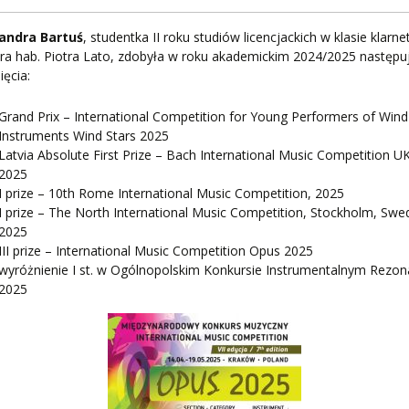
PNI
andra Bartuś
, studentka II roku studiów licencjackich w klasie klarne
dra hab. Piotra Lato, zdobyła w roku akademickim 2024/2025 następu
ięcia:
EKTÓW
Grand Prix – International Competition for Young Performers of Wind
Instruments Wind Stars 2025
Latvia Absolute First Prize – Bach International Music Competition UK
2025
ZNE
I prize – 10th Rome International Music Competition, 2025
I prize – The North International Music Competition, Stockholm, Swe
2025
III prize – International Music Competition Opus 2025
wyróżnienie I st. w Ogólnopolskim Konkursie Instrumentalnym Rezon
2025