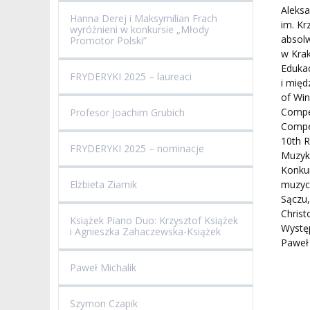
Aleksa
Hanna Derej i Maksymilian Frach
im. Kr
wyróżnieni w konkursie „Młody
absolw
Promotor Polski”
w Krak
Edukac
FRYDERYKI 2025 – laureaci
i międ
of Win
Compet
Profesor Joachim Grubich
Compet
10th R
FRYDERYKI 2025 – nominacje
Muzyki
Konkur
Elżbieta Ziarnik
muzycz
Sączu,
Christ
Książek Piano Duo: Krzysztof Książek
Występ
i Agnieszka Zahaczewska-Książek
Paweł
Paweł Michalik
Szymon Czapik