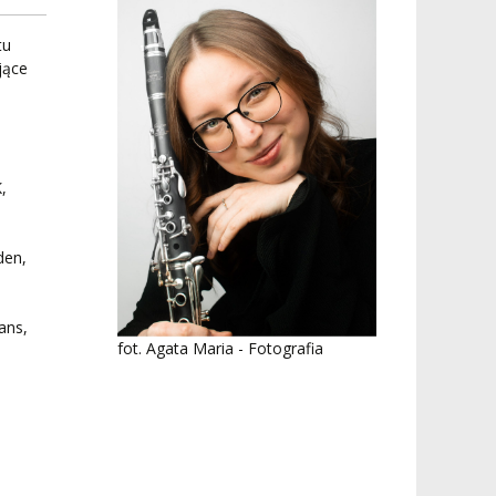
tu
jące
,
den,
ans,
fot. Agata Maria - Fotografia