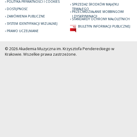
POLITYKA PRYWATNOŚCI I COOKIES
SPRZEDAŻ ŚRODKÓW MAJĄTKU
DOSTĘPNOŚĆ
TRWAŁEGO
PRZECIWDZIAŁANIE MOBBINGOWI
ZAMÓWIENIA PUBLICZNE
I DYSKRYMINACJI
STANDARDY OCHRONY MAŁOLETNICH
SYSTEM IDENTYFIKACJI WIZUALNEJ
BIULETYN INFORMACJI PUBLICZNEJ
PRAWO UCZELNIANE
© 2026 Akademia Muzyczna im. Krzysztofa Pendereckiego w
Krakowie. Wszelkie prawa zastrzeżone.