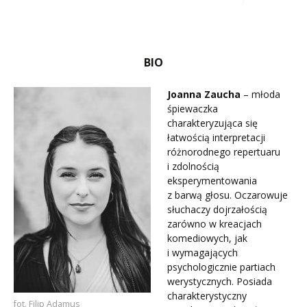
BIO
Joanna Zaucha
– młoda
śpiewaczka
charakteryzująca się
łatwością interpretacji
różnorodnego repertuaru
i zdolnością
eksperymentowania
z barwą głosu. Oczarowuje
słuchaczy dojrzałością
zarówno w kreacjach
komediowych, jak
i wymagających
psychologicznie partiach
werystycznych. Posiada
charakterystyczny
fot. Filip Adamus