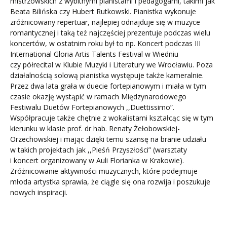
mistrzowskich z wybitnymi pianistami i pedagogami, takimi jak
Beata Bilińska czy Hubert Rutkowski. Pianistka wykonuje
zróżnicowany repertuar, najlepiej odnajduje się w muzyce
romantycznej i taką też najczęściej prezentuje podczas wielu
koncertów, w ostatnim roku był to np. Koncert podczas III
International Gloria Artis Talents Festival w Wiedniu
czy półrecital w Klubie Muzyki i Literatury we Wrocławiu. Poza
działalnością solową pianistka występuje także kameralnie.
Przez dwa lata grała w duecie fortepianowym i miała w tym
czasie okazję wystąpić w ramach Międzynarodowego
Festiwalu Duetów Fortepianowych ,,Duettissimo”.
Współpracuje także chętnie z wokalistami kształcąc się w tym
kierunku w klasie prof. dr hab. Renaty Żełobowskiej-
Orzechowskiej i mając dzięki temu szansę na branie udziału
w takich projektach jak ,,Pieśń Przyszłości” (warsztaty
i koncert organizowany w Auli Florianka w Krakowie).
Zróżnicowanie aktywności muzycznych, które podejmuje
młoda artystka sprawia, że ciągle się ona rozwija i poszukuje
nowych inspiracji.