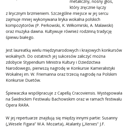
metaliczny, nośny głos,
który zręcznie łączy
z lirycznym brzmieniem. Szczególne miejsce w jej sercu
zajmuje mniej wykonywana liryka wokalna polskich
kompozytorów (P. Perkowski, K. Wiłkomirski, A. Malawski)
oraz muzyka dawna. Kultywuje również rodzinną tradycję
śpiewu białego.
Jest laureatką wielu międzynarodowych i krajowych konkursów
wokalnych. Do ostatnich jej sukcesów zaliczyć można
zdobycie Stypendium Ministra Kultury i Dziedzictwa
Narodowego, pierwszą nagrodę w Konkursie Kameralistyki
Wokalnej im. W. Friemanna oraz trzecią nagrodę na Polskim
Konkursie Duetów.
Śpiewaczka współpracuje z Capellą Cracoviensis. Występowała
na Świdnickim Festiwalu Bachowskim oraz w ramach festiwalu
Opera RARA.
W jej repertuarze znajdują się między innymi partie: Susanny
(„Wesele Figara” W.A. Mozarta), Atalanty („Xerxes” J.F.