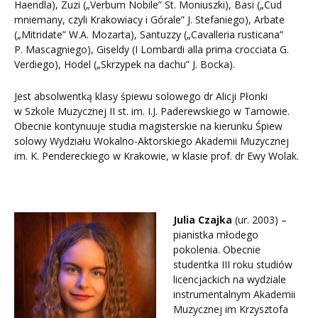
Haendla), Zuzi („Verbum Nobile” St. Moniuszki), Basi („Cud
mniemany, czyli Krakowiacy i Górale” J. Stefaniego), Arbate
(„Mitridate” W.A. Mozarta), Santuzzy („Cavalleria rusticana”
P. Mascagniego), Giseldy (I Lombardi alla prima crocciata G.
Verdiego), Hodel („Skrzypek na dachu” J. Bocka).
Jest absolwentką klasy śpiewu solowego dr Alicji Płonki
w Szkole Muzycznej II st. im. I.J. Paderewskiego w Tarnowie.
Obecnie kontynuuje studia magisterskie na kierunku Śpiew
solowy Wydziału Wokalno-Aktorskiego Akademii Muzycznej
im. K. Pendereckiego w Krakowie, w klasie prof. dr Ewy Wolak.
Julia Czajka
(ur. 2003) –
pianistka młodego
pokolenia. Obecnie
studentka III roku studiów
licencjackich na wydziale
instrumentalnym Akademii
Muzycznej im Krzysztofa